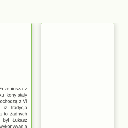
Euzebiusza z
u ikony stały
pochodzą z VI
iż tradycja
a to żadnych
n był Łukasz
u wykonywania