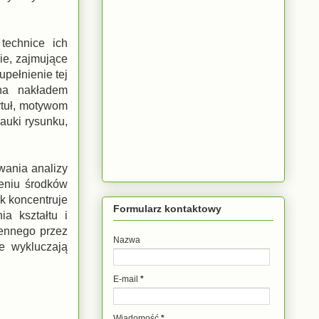
technice ich
ie, zajmujące
pełnienie tej
ana nakładem
ytuł, motywom
auki rysunku,
wania analizy
zeniu środków
k koncentruje
Formularz kontaktowy
a kształtu i
rzennego przez
Nazwa
e wykluczają
E-mail
*
Wiadomość
*