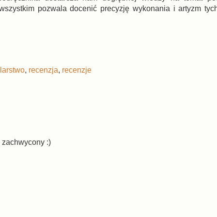
wszystkim pozwala docenić precyzję wykonania i artyzm tyc
larstwo
,
recenzja
,
recenzje
ą zachwycony :)