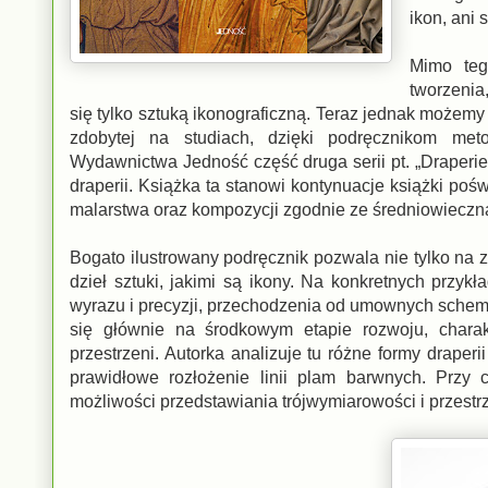
ikon, ani 
Mimo teg
tworzenia
się tylko sztuką ikonograficzną. Teraz jednak możemy
zdobytej na studiach, dzięki podręcznikom met
Wydawnictwa Jedność część druga serii pt. „Draperi
draperii. Książka ta stanowi kontynuacje książki poś
malarstwa oraz kompozycji zgodnie ze średniowieczną 
Bogato ilustrowany podręcznik pozwala nie tylko na 
dzieł sztuki, jakimi są ikony. Na konkretnych przy
wyrazu i precyzji, przechodzenia od umownych schem
się głównie na środkowym etapie rozwoju, charak
przestrzeni. Autorka analizuje tu różne formy draperi
prawidłowe rozłożenie linii plam barwnych. Przy
możliwości przedstawiania trójwymiarowości i przestrz