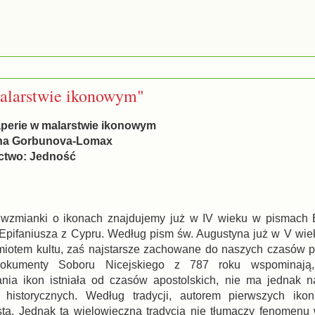
alarstwie ikonowym"
aperie w malarstwie ikonowym
rina Gorbunova-Lomax
two: Jedność
 wzmianki o ikonach znajdujemy już w IV wieku w pismach 
 Epifaniusza z Cypru. Według pism św. Augustyna już w V wiek
miotem kultu, zaś najstarsze zachowane do naszych czasów 
okumenty Soboru Nicejskiego z 787 roku wspominają, 
ia ikon istniała od czasów apostolskich, nie ma jednak n
historycznych. Według tradycji, autorem pierwszych iko
ta. Jednak ta wielowieczna tradycja nie tłumaczy fenomen