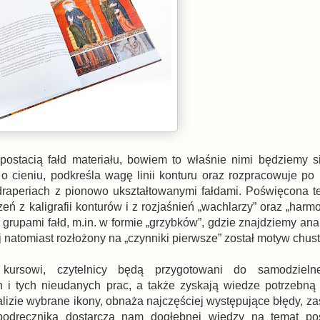
ostacią fałd materiału, bowiem to właśnie nimi będziemy s
 cieniu, podkreśla wagę linii konturu oraz rozpracowuje po 
 draperiach z pionowo ukształtowanymi fałdami. Poświęcona 
ń z kaligrafii konturów i z rozjaśnień „wachlarzy” oraz „harm
grupami fałd, m.in. w formie „grzybków”, gdzie znajdziemy ana
j natomiast rozłożony na „czynniki pierwsze” został motyw chust
 kursowi, czytelnicy będą przygotowani do samodzieln
h i tych nieudanych prac, a także zyskają wiedze potrzebną
alizie wybrane ikony, obnaża najczęściej występujące błędy, z
a podręcznika dostarcza nam dogłębnej wiedzy na temat po