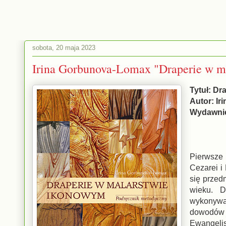
sobota, 20 maja 2023
Irina Gorbunova-Lomax "Draperie w m
Tytuł: Dr
Autor: I
Wydawnic
Pierwsze
Cezarei i
się przed
wieku. D
wykonywan
dowodów 
Ewangelis