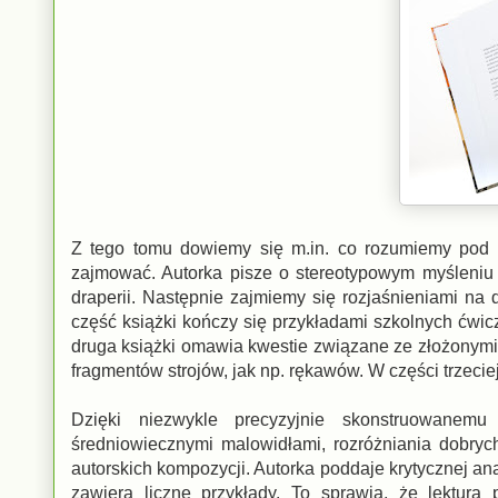
Z tego tomu dowiemy się m.in. co rozumiemy pod p
zajmować. Autorka pisze o stereotypowym myśleniu o
draperii. Następnie zajmiemy się rozjaśnieniami na
część książki kończy się przykładami szkolnych ćwicze
druga książki omawia kwestie związane ze złożonymi 
fragmentów strojów, jak np. rękawów. W części trzecie
Dzięki niezwykle precyzyjnie skonstruowanemu
średniowiecznymi malowidłami, rozróżniania dobryc
autorskich kompozycji. Autorka poddaje krytycznej an
zawiera liczne przykłady. To sprawia, że lektur