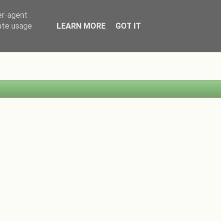
er-agent
rate usage
LEARN MORE
GOT IT