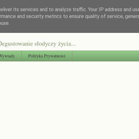
liver its services and to analyze traffic. Your IP address and us
rmance and security metrics to ensure quality of service, gene
buse.
egustowanie słodyczy życia...
Wywiady
Polityka Prywatności