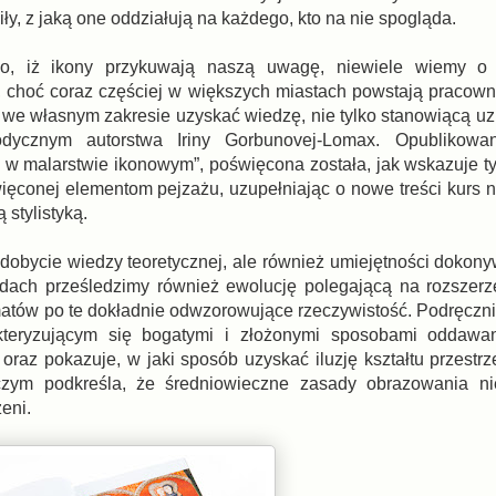
siły, z jaką one oddziałują na każdego, kto na nie spogląda.
o, iż ikony przykuwają naszą uwagę, niewiele wiemy o 
, choć coraz częściej w większych miastach powstają pracown
 we własnym zakresie uzyskać wiedzę, nie tylko stanowiącą uzu
odycznym autorstwa Iriny Gorbunovej-Lomax. Opublikow
e w malarstwie ikonowym”, poświęcona została, jak wskazuje t
więconej elementom pejzażu, uzupełniając o nowe treści kurs n
stylistyką.
zdobycie wiedzy teoretycznej, ale również umiejętności dokony
kładach prześledzimy również ewolucję polegającą na rozszer
atów po te dokładnie odwzorowujące rzeczywistość. Podręczni
teryzującym się bogatymi i złożonymi sposobami oddawani
i oraz pokazuje, w jaki sposób uzyskać iluzję kształtu przest
 czym podkreśla, że średniowieczne zasady obrazowania ni
eni.