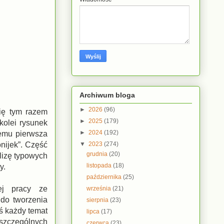
Archiwum bloga
►
2026
(96)
ię tym razem
►
2025
(179)
kolei rysunek
►
2024
(192)
temu pierwsza
▼
2023
(274)
onijek”. Część
grudnia
(20)
lizę typowych
listopada
(18)
y.
października
(25)
ej pracy ze
września
(21)
 do tworzenia
sierpnia
(23)
aś każdy temat
lipca
(17)
szczególnych
czerwca
(23)