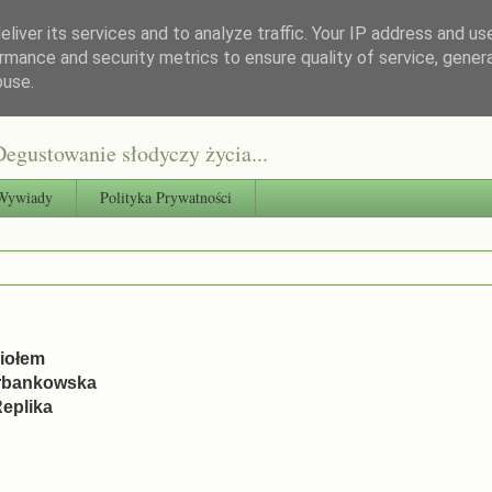
liver its services and to analyze traffic. Your IP address and us
rmance and security metrics to ensure quality of service, gene
buse.
egustowanie słodyczy życia...
Wywiady
Polityka Prywatności
niołem
Urbankowska
eplika