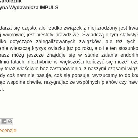
Karolczuk
cyna Wydawnicza IMPULS
arza się często, ale rzadko związek z niej zrodzony jest trwał
 wymowie, jest niestety prawdziwe. Świadczą o tym statysty
ylko dotyczące zalegalizowanych związków, ale też tych p
ie wieszczą kryzys związku już po roku, a o ile ten stosunko
asz mózg jeszcze znajduje się w stanie zalania endorfin
dmiu latach, niechybnie w większości kończyć się może roz
y teraz właściwie bez zastanowienia, z naszymi czasami wią
kiedy coś nam nie pasuje, coś się popsuje, wyrzucamy to do k
ając wspólne chwile, rezygnując ze wspólnych planów czy na
i.
ecenzje