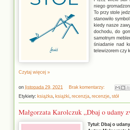
niego gromadzono 
To przy stole jed
stanowiło symbol 
kiedy nasze zawy
dochodu, do goni
samotnym meblem.
śniadanie nad k
telewizorem czy 
Czytaj więcej »
on
listopada 29, 2021
Brak komentarzy:
Etykiety:
książka
,
książki
,
recenzja
,
recenzje
,
stół
Małgorzata Karolczuk „Dbaj o udany zw
Tytuł: Dbaj o udan