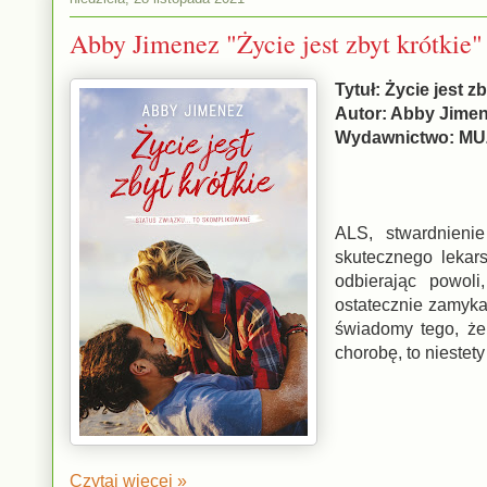
Abby Jimenez "Życie jest zbyt krótkie"
Tytuł: Życie jest zb
Autor: Abby Jime
Wydawnictwo: M
ALS, stwardnieni
skutecznego lekars
odbierając powol
ostatecznie zamyka
świadomy tego, że 
chorobę, to niestety
Czytaj więcej »