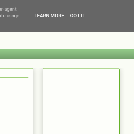
er-agent
rate usage
LEARN MORE
GOT IT