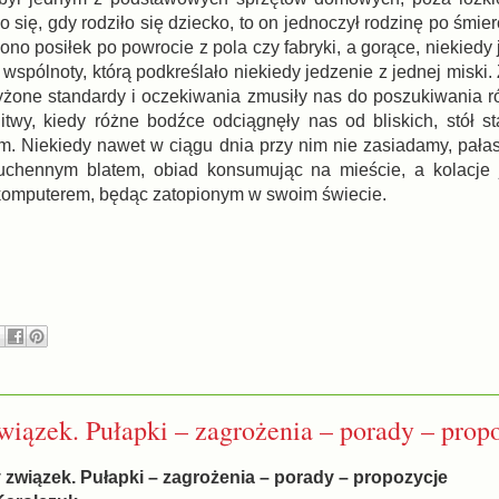
się, gdy rodziło się dziecko, to on jednoczył rodzinę po śmierc
zono posiłek po powrocie z pola czy fabryki, a gorące, niekiedy
wspólnoty, którą podkreślało niekiedy jedzenie z jednej miski. 
żone standardy i oczekiwania zmusiły nas do poszukiwania r
twy, kiedy różne bodźce odciągnęły nas od bliskich, stół st
 Niekiedy nawet w ciągu dnia przy nim nie zasiadamy, pała
uchennym blatem, obiad konsumując na mieście, a kolacje 
komputerem, będąc zatopionym w swoim świecie.
iązek. Pułapki – zagrożenia – porady – prop
y związek. Pułapki – zagrożenia – porady – propozycje