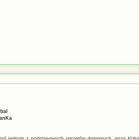
rbal
JanKa
ł był jednym z podstawowych sprzętów domowych, poza łóżki