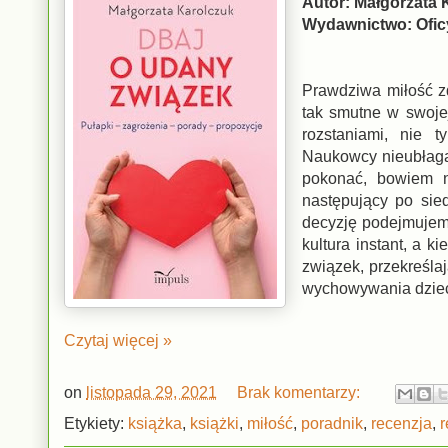
Autor: Małgorzata 
Wydawnictwo: Ofi
Prawdziwa miłość zd
tak smutne w swojej
rozstaniami, nie t
Naukowcy nieubłagan
pokonać, bowiem n
następujący po sie
decyzję podejmujem
kultura instant, a 
związek, przekreśl
wychowywania dziec
Czytaj więcej »
on
listopada 29, 2021
Brak komentarzy:
Etykiety:
książka
,
książki
,
miłość
,
poradnik
,
recenzja
,
r