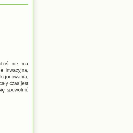
 dziś nie ma
le inwazyjna,
kcjonowania,
ały czas jest
się spowolnić