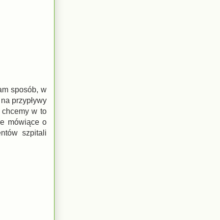
sam sposób, w
 na przypływy
e chcemy w to
owe mówiące o
ntów szpitali