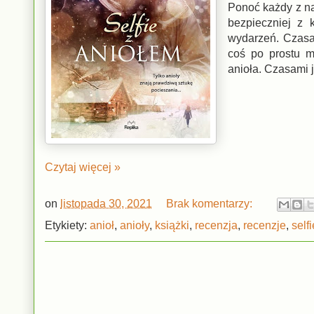
Ponoć każdy z na
bezpieczniej z 
wydarzeń. Czasam
coś po prostu m
anioła. Czasami j
Czytaj więcej »
on
listopada 30, 2021
Brak komentarzy:
Etykiety:
anioł
,
anioły
,
książki
,
recenzja
,
recenzje
,
selfi