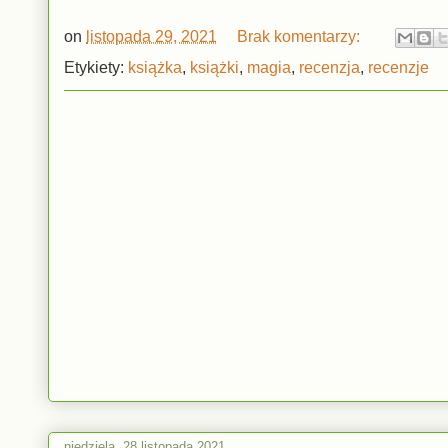
on
listopada 29, 2021
Brak komentarzy:
Etykiety:
książka
,
książki
,
magia
,
recenzja
,
recenzje
niedziela, 28 listopada 2021