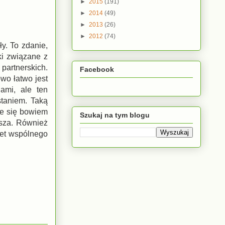
►
2015
(191)
►
2014
(49)
►
2013
(26)
►
2012
(74)
y. To zdanie,
ki związane z
artnerskich.
Facebook
wo łatwo jest
ami, ale ten
staniem. Taką
że się bowiem
Szukaj na tym blogu
osza. Również
wet wspólnego