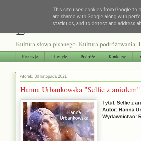
This site uses cookies from Google to de
are shared with Google along with perfo
Qultura słowa
statistics, and to detect and address a
Kultura słowa pisanego. Kultura podróżowania. D
Recenzje
Lifestyle
Podróże
Konkursy
wtorek, 30 listopada 2021
Hanna Urbankowska "Selfie z aniołem"
Tytuł: Selfie z a
Autor: Hanna 
Wydawnictwo: R