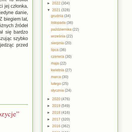
►
2022
(304)
i jej członka.
▼
2021
(328)
 jedyne danie,
grudnia
(34)
Z biegiem lat,
listopada
(36)
óżnych źródeł
października
(22)
ał się bardzo
września
(22)
szując szybko
sierpnia
(20)
jedząc przed
lipca
(36)
czerwca
(30)
maja
(22)
kwietnia
(27)
marca
(30)
lutego
(25)
stycznia
(24)
►
2020
(476)
►
2019
(549)
ozycje”
►
2018
(416)
►
2017
(320)
►
2016
(362)