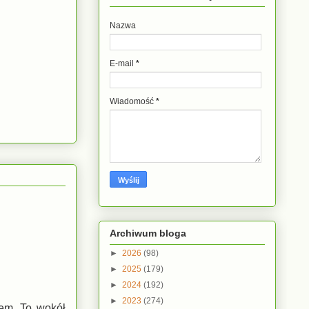
Nazwa
E-mail
*
Wiadomość
*
Archiwum bloga
►
2026
(98)
►
2025
(179)
►
2024
(192)
►
2023
(274)
em. To wokół