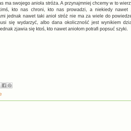
s ma swojego anioła stróża. A przynajmniej chcemy w to wierzy
kimś, kto nas chroni, kto nas prowadzi, a niekiedy nawet 
i jednak nawet taki anioł stróż nie ma za wiele do powiedz
usi się wydarzyć, albo dana okoliczność jest wynikiem dzi
ednak zjawia się ktoś, kto nawet aniołom potrafi popsuć szyki.
e