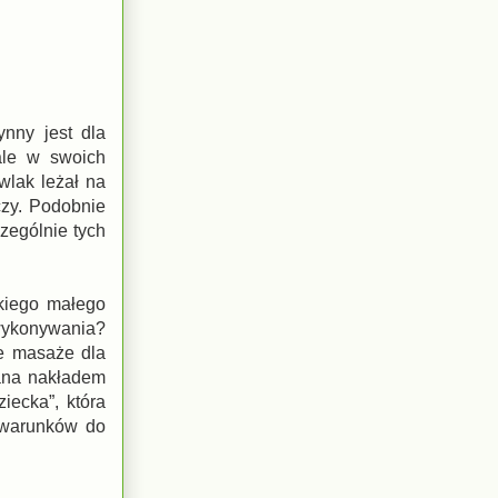
nny jest dla
ale w swoich
wlak leżał na
czy. Podobnie
zególnie tych
kiego małego
ykonywania?
ne masaże dla
wana nakładem
iecka”, która
 warunków do