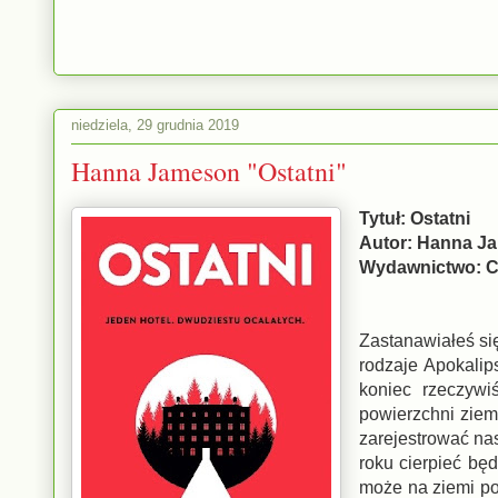
niedziela, 29 grudnia 2019
Hanna Jameson "Ostatni"
Tytuł: Ostatni
Autor: Hanna 
Wydawnictwo: 
Zastanawiałeś się
rodzaje Apokalip
koniec rzeczywi
powierzchni ziem
zarejestrować na
roku cierpieć będ
może na ziemi po