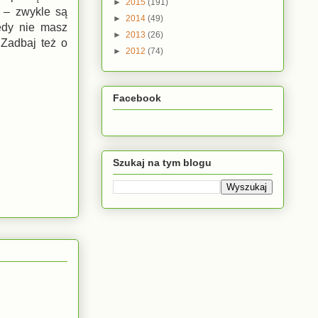
►
2015
(191)
 – zwykle są
►
2014
(49)
edy nie masz
►
2013
(26)
 Zadbaj też o
►
2012
(74)
Facebook
Szukaj na tym blogu