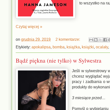
to wszystko na r
Czytaj więcej »
on
grudnia 29, 2019
2 komentarze:
Etykiety:
apokalipsa
,
bomba
,
książka
,
książki
,
ocalały
,
Bądź piękna (nie tylko) w Sylwestra
Jeśli w sylwestrowy 
chcesz wyglądać wyją
pracy i zadbania o 
produkty do wykonani
3 miesiące przed…
Pomyśl o wybielaniu z