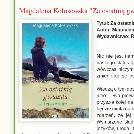
Magdalena Kołosowska "Za ostatnią g
Tytuł: Za ostatn
Autor: Magdale
Wydawnictwo: R
Nic nie jest na
naszego status qu
wówczas niczym d
zmienić koleje lo
Wiedzą o tym dosk
jutro”. Dwa pierw
przyszła kolej n
będzie miała naj
zdarzeń, że jej
Wymarzone studi
języków, uroda.