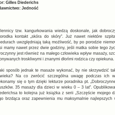
or: Gilles Diederichs
awnictwo: Jedność
lennicy tzw. kangurkowania wiedzą doskonale, jak dobroczy
orodka kontakt „skóra do skóry”. Już nawet niektóre szpit
cedurach uwzględniają taką możliwość, by po porodzie niemo
rsi mamy nawet przez dwie godziny, jeśli matka sobie tego ży
roczynny jest również na małego człowieka wpływ masaży, szc
onywanych troskliwymi i znanymi dłońmi rodzica czy opiekuna.
aki sposób jednak te masaże wykonać, by nie skrzywdzić ta
owieka? Na co zwrócić szczególna uwagę podczas ich w
ekonamy się o tym dzięki lekturze poradnika pt. „Dobroczyn
uszków. 35 masaży dla dzieci w wieku 0 – 3 lat”. Opubliko
erichsa to kolejna już książka z serii „Szczęście mojego dz
go brzdąca oraz zapewnienia mu maksymalnie najlepszych