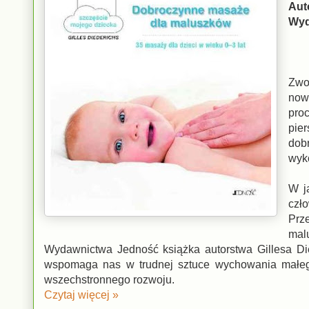
Aut
Wyd
Zwo
now
pro
pie
dob
wyk
W j
czł
Prz
mal
Wydawnictwa Jedność książka autorstwa Gillesa Died
wspomaga nas w trudnej sztuce wychowania małe
wszechstronnego rozwoju.
Czytaj więcej »