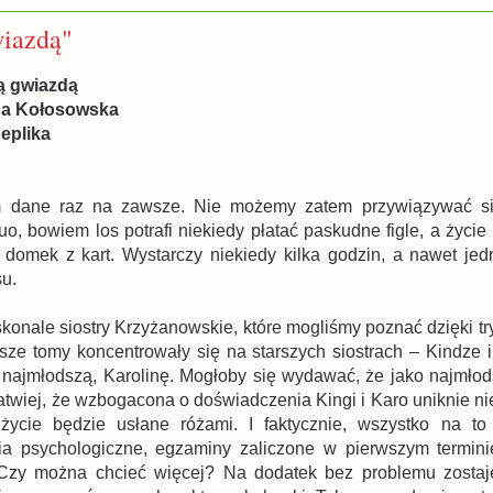
wiazdą"
ią gwiazdą
na Kołosowska
eplika
m dane raz na zawsze. Nie możemy zatem przywiązywać si
o, bowiem los potrafi niekiedy płatać paskudne figle, a życie
omek z kart. Wystarczy niekiedy kilka godzin, a nawet jed
su.
onale siostry Krzyżanowskie, które mogliśmy poznać dzięki try
sze tomy koncentrowały się na starszych siostrach – Kindze i 
a najmłodszą, Karolinę. Mogłoby się wydawać, że jako najmłod
łatwiej, że wzbogacona o doświadczenia Kingi i Karo uniknie n
 życie będzie usłane różami. I faktycznie, wszystko na to
a psychologiczne, egzaminy zaliczone w pierwszym termini
 Czy można chcieć więcej? Na dodatek bez problemu zostaje