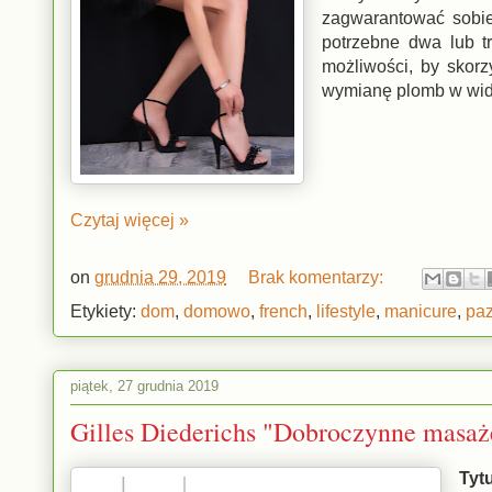
zagwarantować sobie
potrzebne dwa lub t
możliwości, by skorz
wymianę plomb w wid
Czytaj więcej »
on
grudnia 29, 2019
Brak komentarzy:
Etykiety:
dom
,
domowo
,
french
,
lifestyle
,
manicure
,
pa
piątek, 27 grudnia 2019
Gilles Diederichs "Dobroczynne masa
Tyt