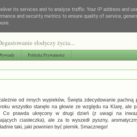
liver its services and to analyze traffic. Your IP address and us
rmance and security metrics to ensure quality of service, gene
buse.
egustowanie słodyczy życia...
Wywiady
Polityka Prywatności
zależnie od innych wypieków, Święta zdecydowanie pachną p
 roku wszystko stanęło na głowie ze względu na Klarę, ale pi
. Co prawda ukręcony w drugi dzień (z uwagi na inwaz
dających ciasteczka), ale za to wyszedł pyszny, aromatyczny
adnie taki, jaki powinien być piernik. Smacznego!