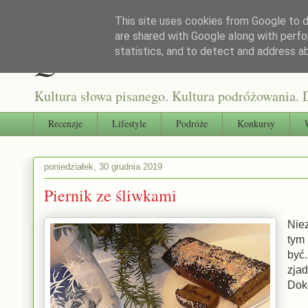
This site uses cookies from Google to de
are shared with Google along with perfo
Qultura słowa
statistics, and to detect and address a
Kultura słowa pisanego. Kultura podróżowania. D
Recenzje
Lifestyle
Podróże
Konkursy
poniedziałek, 30 grudnia 2019
Piernik ze śliwkami
Nie
tym
być
zja
Dokł