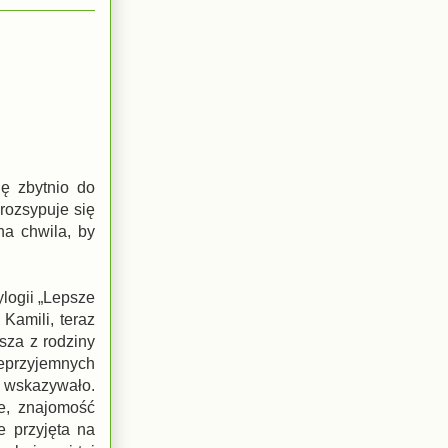
ę zbytnio do
 rozsypuje się
na chwila, by
logii „Lepsze
Kamili, teraz
sza z rodziny
ieprzyjemnych
 wskazywało.
e, znajomość
 przyjęta na