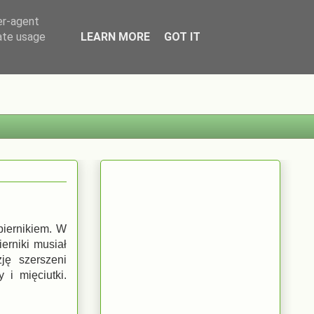
er-agent
rate usage
LEARN MORE
GOT IT
iernikiem. W
erniki musiał
ję szerszeni
 i mięciutki.