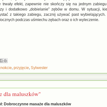
 trwały efekt, zapewnie nie skończy się na jednym zabiegu
rzy i dodatkowo „dobielanie” zębów w domu. W sytuacji, ki
ystać z takiego zabiegu, zacznij używać past wybielających.
ocznych podczas uśmiechu zębach oraz o ich wyleczenie.
znokcie
,
przyjęcie
,
Sylwester
że dla maluszków"
uł: Dobroczynne masaże dla maluszków