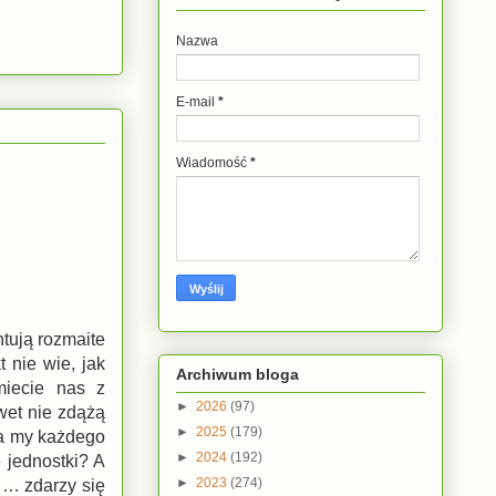
Nazwa
E-mail
*
Wiadomość
*
tują rozmaite
 nie wie, jak
Archiwum bloga
miecie nas z
►
2026
(97)
wet nie zdążą
►
2025
(179)
 a my każdego
►
2024
(192)
 jednostki? A
►
2023
(274)
 … zdarzy się