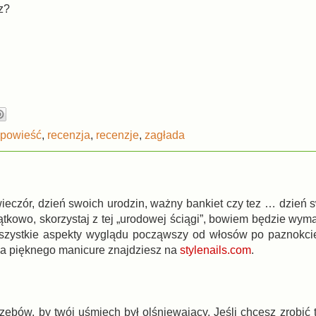
az?
powieść
,
recenzja
,
recenzje
,
zagłada
wieczór, dzień swoich urodzin, ważny bankiet czy tez … dzień 
tkowo, skorzystaj z tej „urodowej ściągi”, bowiem będzie wyma
wszystkie aspekty wyglądu począwszy od włosów po paznokcie
a pięknego manicure znajdziesz na
stylenails.com
.
ębów, by twój uśmiech był olśniewający. Jeśli chcesz zrobić t