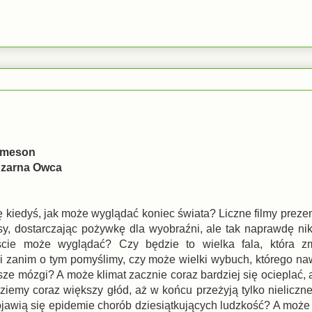
Jameson
Czarna Owca
 kiedyś, jak może wyglądać koniec świata? Liczne filmy prezen
sy, dostarczając pożywkę dla wyobraźni, ale tak naprawdę nikt
ście może wyglądać? Czy będzie to wielka fala, która z
i zanim o tym pomyślimy, czy może wielki wybuch, którego na
sze mózgi? A może klimat zacznie coraz bardziej się ocieplać,
ziemy coraz większy głód, aż w końcu przeżyją tylko nieliczne
jawią się epidemie chorób dziesiątkujących ludzkość? A może