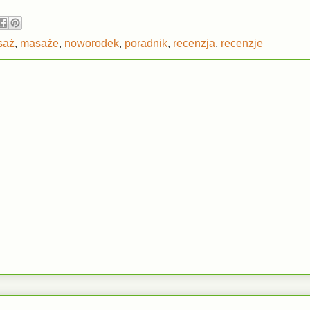
saż
,
masaże
,
noworodek
,
poradnik
,
recenzja
,
recenzje