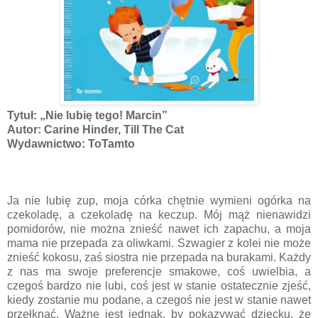
Tytuł: „Nie lubię tego! Marcin”
Autor: Carine Hinder, Till The Cat
Wydawnictwo: ToTamto
Ja nie lubię zup, moja córka chętnie wymieni ogórka na
czekoladę, a czekoladę na keczup. Mój mąż nienawidzi
pomidorów, nie można znieść nawet ich zapachu, a moja
mama nie przepada za oliwkami. Szwagier z kolei nie może
znieść kokosu, zaś siostra nie przepada na burakami. Każdy
z nas ma swoje preferencje smakowe, coś uwielbia, a
czegoś bardzo nie lubi, coś jest w stanie ostatecznie zjeść,
kiedy zostanie mu podane, a czegoś nie jest w stanie nawet
przełknąć. Ważne jest jednak, by pokazywać dziecku, że