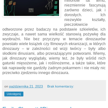
milionów lat temu,
niezmiennie fascynują
zarówno dzieci, jak i
dorosłych. Ich
niezwykle kształty,
pieczołowicie
odtworzone przez badaczy na podstawie szkieletów, ich
zwyczaje, a nawet sama wielkość stanowią pożywkę dla
wyobraźni. Nie bez przyczyny w temacie dinozaurów
powstało wiele książek czy filmowych ekranizacji, w których
dinozaury – w zależności od wizji twórcy – były albo
słodkimi dinusiami, albo przerażającymi potworami. Wiemy,
jak dinozaury wyglądały, wiemy też, że były wśród nich
gatunki mięsożerne, jak i roślinożerne, a także takie, które
tak naprawdę nie gardziły żadnym pokarmem i nie miały nic
przeciwko zjedzeniu innego dinozaura.
on
października 21, 2023
Brak komentarzy:
Udostępnij