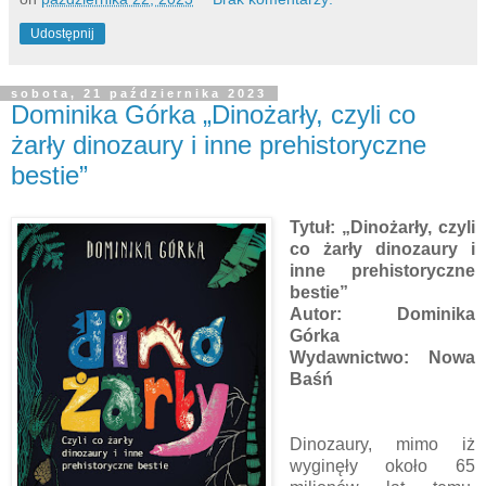
Udostępnij
sobota, 21 października 2023
Dominika Górka „Dinożarły, czyli co
żarły dinozaury i inne prehistoryczne
bestie”
Tytuł: „Dinożarły, czyli
co żarły dinozaury i
inne prehistoryczne
bestie”
Autor: Dominika
Górka
Wydawnictwo: Nowa
Baśń
Dinozaury, mimo iż
wyginęły około 65