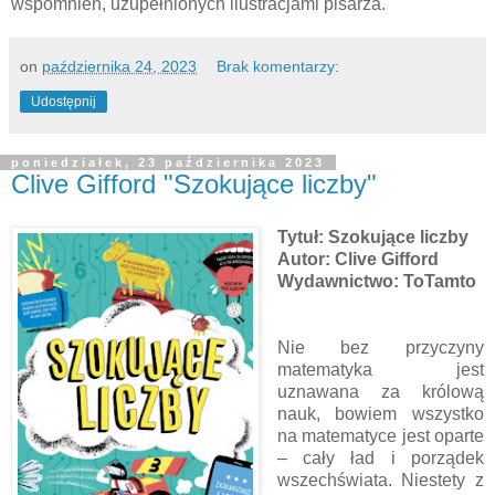
wspomnień, uzupełnionych ilustracjami pisarza.
on
października 24, 2023
Brak komentarzy:
Udostępnij
poniedziałek, 23 października 2023
Clive Gifford "Szokujące liczby"
Tytuł: Szokujące liczby
Autor: Clive Gifford
Wydawnictwo: ToTamto
Nie bez przyczyny
matematyka jest
uznawana za królową
nauk, bowiem wszystko
na matematyce jest oparte
– cały ład i porządek
wszechświata. Niestety z