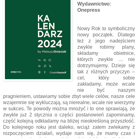
Wydawnictwo:
Onepress
Nowy Rok to symboliczny
nowy początek. Dlatego
też z jego nadejściem
zwykle robimy plany,
składamy obietnice,
których zwykle … nie
dotrzymujemy. Dzieje się
tak z różnych przyczyn –
cel, który sobie
zakładamy, może wcale
nie być naszym
pragnieniem, ustawiamy sobie zbyt wiele celów, nasze cele
wzajemnie się wykluczają, są nierealne, wcale nie wierzymy
w sukces. Te powody można mnożyć i to one sprawiają, że
zwykle już 2 stycznia o części postanowień zapominamy,
część kolejną odkładamy na bliżej nieokreśloną przyszłość.
Do kolejnego roku jest daleko, wciąż zatem zwlekamy z
rozpoczęciem działań, wydaje nam się, że mamy czas i