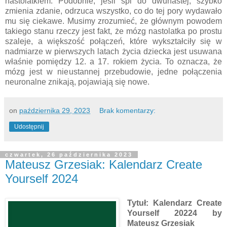
nastolatkiem. Podobnie, jeśli śpi do dwunastej, szybko
zmienia zdanie, odrzuca wszystko, co do tej pory wydawało
mu się ciekawe. Musimy zrozumieć, że głównym powodem
takiego stanu rzeczy jest fakt, że mózg nastolatka po prostu
szaleje, a większość połączeń, które wykształciły się w
nadmiarze w pierwszych latach życia dziecka jest usuwana
właśnie pomiędzy 12. a 17. rokiem życia. To oznacza, że
mózg jest w nieustannej przebudowie, jedne połączenia
neuronalne znikają, pojawiają się nowe.
on
października 29, 2023
Brak komentarzy:
Udostępnij
czwartek, 26 października 2023
Mateusz Grzesiak: Kalendarz Create
Yourself 2024
Tytuł: Kalendarz Create
Yourself 20224 by
Mateusz Grzesiak