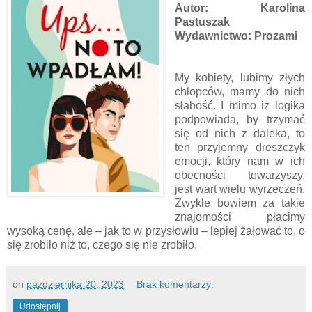
Autor: Karolina
Pastuszak
Wydawnictwo: Prozami
My kobiety, lubimy złych
chłopców, mamy do nich
słabość. I mimo iż logika
podpowiada, by trzymać
się od nich z daleka, to
ten przyjemny dreszczyk
emocji, który nam w ich
obecności towarzyszy,
jest wart wielu wyrzeczeń.
Zwykle bowiem za takie
znajomości płacimy
wysoką cenę, ale – jak to w przysłowiu – lepiej żałować to, o
się zrobiło niż to, czego się nie zrobiło.
on
października 20, 2023
Brak komentarzy:
Udostępnij