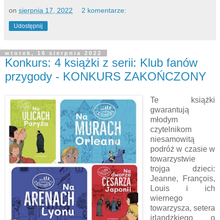
on
sierpnia 17, 2022
2 komentarze:
Udostępnij
wtorek, 16 sierpnia 2022
Konkurs: 4 książki z serii: Klub fanów
przygody - KONKURS ZAKOŃCZONY
Te książki
gwarantują
młodym
czytelnikom
niesamowitą
podróż w czasie w
towarzystwie
trojga dzieci:
Jeanne, François,
Louis i ich
wiernego
towarzysza, setera
irlandzkiego o