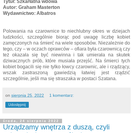
Tytuł: Szkarłatna wdowa
Autor: Graham Masterton
Wydawnictwo: Albatros
Polowania na czarownice to niechlubny okres w dziejach
ludzkości, szczególnie biorąc pod uwagę liczbę kobiet
zamęczonych na śmierć na wiele sposobów. Niezależnie do
tego, czy – w oczach oprawców – ofiara była czarownicą czy
też okazała się być niewinna i tak umierała na skutek
dziwacznych prób, które musiała przejść. Na śmierci tych
kobiet bogacili się nie tylko łowcy czarownic, ale i rządzący,
wszak zastraszoną gawiedzią łatwiej jest rządzić
szczególnie, jeśli ma się straszaka w postaci Szatana.
on
sierpnia 25, 2022
1 komentarz:
Udostępnij
środa, 24 sierpnia 2022
Urządzamy wnętrza z duszą, czyli