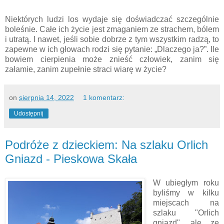
Niektórych ludzi los wydaje się doświadczać szczególnie
boleśnie. Całe ich życie jest zmaganiem ze strachem, bólem
i utratą. I nawet, jeśli sobie dobrze z tym wszystkim radzą, to
zapewne w ich głowach rodzi się pytanie: „Dlaczego ja?”. Ile
bowiem cierpienia może znieść człowiek, zanim się
załamie, zanim zupełnie straci wiarę w życie?
on
sierpnia 14, 2022
1 komentarz:
Udostępnij
Podróże z dzieckiem: Na szlaku Orlich
Gniazd - Pieskowa Skała
W ubiegłym roku
byliśmy w kilku
miejscach na
szlaku "Orlich
gniazd", ale ze