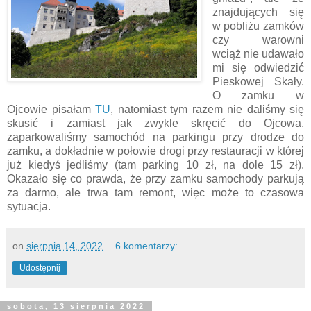
znajdujących się
w pobliżu zamków
czy warowni
wciąż nie udawało
mi się odwiedzić
Pieskowej Skały.
O zamku w
Ojcowie pisałam
TU
, natomiast tym razem nie daliśmy się
skusić i zamiast jak zwykle skręcić do Ojcowa,
zaparkowaliśmy samochód na parkingu przy drodze do
zamku, a dokładnie w połowie drogi przy restauracji w której
już kiedyś jedliśmy (tam parking 10 zł, na dole 15 zł).
Okazało się co prawda, że przy zamku samochody parkują
za darmo, ale trwa tam remont, więc może to czasowa
sytuacja.
on
sierpnia 14, 2022
6 komentarzy:
Udostępnij
sobota, 13 sierpnia 2022