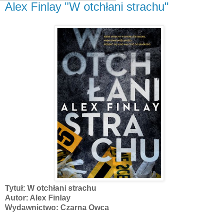
Alex Finlay "W otchłani strachu"
Tytuł: W otchłani strachu
Autor: Alex Finlay
Wydawnictwo: Czarna Owca