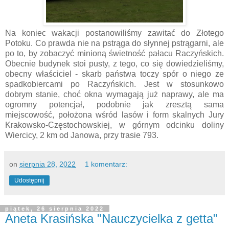
Na koniec wakacji postanowiliśmy zawitać do Złotego
Potoku. Co prawda nie na pstrąga do słynnej pstrągarni, ale
po to, by zobaczyć minioną świetność pałacu Raczyńskich.
Obecnie budynek stoi pusty, z tego, co się dowiedzieliśmy,
obecny właściciel - skarb państwa toczy spór o niego ze
spadkobiercami po Raczyńskich. Jest w stosunkowo
dobrym stanie, choć okna wymagają już naprawy, ale ma
ogromny potencjał, podobnie jak zresztą sama
miejscowość, położona wśród lasów i form skalnych Jury
Krakowsko-Częstochowskiej, w górnym odcinku doliny
Wiercicy, 2 km od Janowa, przy trasie 793.
on
sierpnia 28, 2022
1 komentarz:
Udostępnij
piątek, 26 sierpnia 2022
Aneta Krasińska "Nauczycielka z getta"