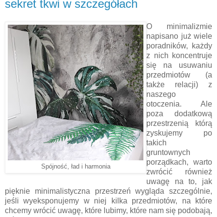
sekret tkwi w szczegółach
O minimalizmie
napisano już wiele
poradników, każdy
z nich koncentruje
się na usuwaniu
przedmiotów (a
także relacji) z
naszego
otoczenia. Ale
poza dodatkową
przestrzenią którą
zyskujemy po
takich
gruntownych
porządkach, warto
Spójność, ład i harmonia
zwrócić również
uwagę na to, jak
pięknie minimalistyczna przestrzeń wygląda szczególnie,
jeśli wyeksponujemy w niej kilka przedmiotów, na które
chcemy wrócić uwagę, które lubimy, które nam się podobają,