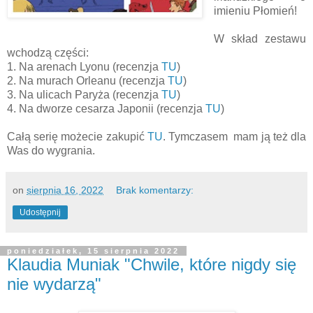
imieniu Płomień!
W skład zestawu
wchodzą części:
1. Na arenach Lyonu (recenzja
TU
)
2. Na murach Orleanu (recenzja
TU
)
3. Na ulicach Paryża (recenzja
TU
)
4. Na dworze cesarza Japonii (recenzja
TU
)
Całą serię możecie zakupić
TU
. Tymczasem mam ją też dla
Was do wygrania.
on
sierpnia 16, 2022
Brak komentarzy:
Udostępnij
poniedziałek, 15 sierpnia 2022
Klaudia Muniak "Chwile, które nigdy się
nie wydarzą"