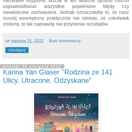
niezwykle wygodne, wszak w ten właśnie sposób można
usprawiedliwiać wszystkie popełnione błędy czy
niewłaściwe zachowania. Jednak oznaczałoby to, że nasz
rozwój wewnętrzny praktycznie nie istnieje, że cokolwiek
zrobimy, to tak naprawdę nie przyniesie rezultatów.
on
sierpnia 31, 2022
Brak komentarzy:
Udostępnij
wtorek, 30 sierpnia 2022
Karina Yan Glaser "Rodzina ze 141
Ulicy. Utracone. Odzyskane"