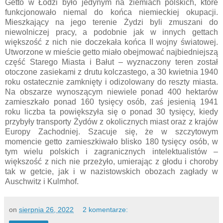
Getto w Łodzi było jedynym na ziemiach polskich, które
funkcjonowało niemal do końca niemieckiej okupacji.
Mieszkający na jego terenie Żydzi byli zmuszani do
niewolniczej pracy, a podobnie jak w innych gettach
większość z nich nie doczekała końca II wojny światowej.
Utworzone w mieście getto miało obejmować najbiedniejszą
część Starego Miasta i Bałut – wyznaczony teren został
otoczone zasiekami z drutu kolczastego, a 30 kwietnia 1940
roku ostatecznie zamknięty i odizolowany do reszty miasta.
Na obszarze wynoszącym niewiele ponad 400 hektarów
zamieszkało ponad 160 tysięcy osób, zaś jesienią 1941
roku liczba ta powiększyła się o ponad 30 tysięcy, kiedy
przybyły transporty Żydów z okolicznych miast oraz z krajów
Europy Zachodniej. Szacuje się, że w szczytowym
momencie getto zamieszkiwało blisko 180 tysięcy osób, w
tym wielu polskich i zagranicznych intelektualistów –
większość z nich nie przeżyło, umierając z głodu i choroby
tak w getcie, jak i w nazistowskich obozach zagłady w
Auschwitz i Kulmhof.
on
sierpnia 26, 2022
2 komentarze: