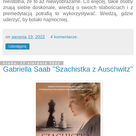
nieistotna, że to aż niewyobrażalne. Co więcej, takie osoby
znają siebie doskonale, wiedzą o swoich słabościach i z
premedytacją potrafią to wykorzystywać. Wiedzą, gdzie
uderzyć, by bolało najmocniej.
on
sierpnia 19, 2022
4 komentarze:
Udostępnij
środa, 17 sierpnia 2022
Gabriella Saab "Szachistka z Auschwitz"