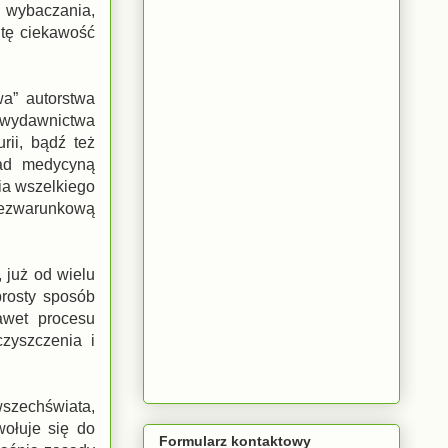
 wybaczania,
 tę ciekawość
wa” autorstwa
m wydawnictwa
ii, bądź też
nad medycyną
ia wszelkiego
bezwarunkową
 już od wielu
prosty sposób
awet procesu
zyszczenia i
szechświata,
ołuje się do
Formularz kontaktowy