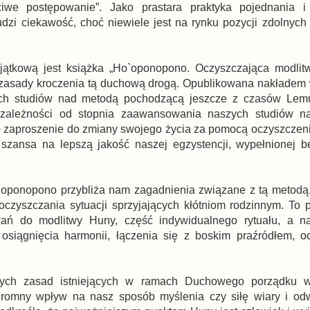
iwe postępowanie”. Jako prastara praktyka pojednania i
dzi ciekawość, choć niewiele jest na rynku pozycji zdolnych
jątkową jest książka „Ho`oponopono. Oczyszczająca modlit
zy zasady kroczenia tą duchową drogą. Opublikowana nakłade
ych studiów nad metodą pochodzącą jeszcze z czasów Lemur
w zależności od stopnia zaawansowania naszych studiów 
o zaproszenie do zmiany swojego życia za pomocą oczyszczen
 szansa na lepszą jakość naszej egzystencji, wypełnionej 
oponopono przybliża nam zagadnienia związane z tą metodą,
zyszczania sytuacji sprzyjających kłótniom rodzinnym. To 
wań do modlitwy Huny, część indywidualnego rytuału, a n
siągnięcia harmonii, łączenia się z boskim praźródłem, oc
ych zasad istniejących w ramach Duchowego porządku w
omny wpływ na nasz sposób myślenia czy siłę wiary i odw