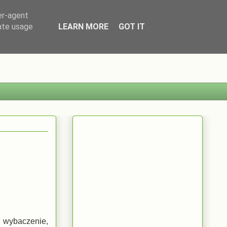
er-agent
rate usage
LEARN MORE
GOT IT
 wybaczenie,