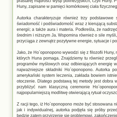
prastarej mądrości wysp polinezyjskich, czyli Huny.
Huny, zapisane w pamięci komórkowej ciała fizyczne
Autorka charakteryzuje również trzy podstawowe s
świadomość i podświadomość wraz z kierującą substan
energii; a także aura i materia. Podkreśla, że nad
średnim i niższym Ja. Wspomina również o sile myśli
przyciąga z zewnątrz pozytywne energie, sytuacje i p
Jako, że Ho`oponopono wywodzi się z filozofii Huny, 
których Huna pomaga. Znajdziemy tu również przeg
programów myślowych oraz odbierających energię wzo
najważniejsze składniki Ho`oponopono. Autorka po
amerykański system leczenia, zakłada bowiem istnie
otoczenie. Dlatego podstawą tej metody jest dobra 
przybliżyć nam klasyczną ceremonie Ho`oponopon
najpopularniejszą modlitwę otwierającą rytuał oczys
Z racji tego, iż Ho`oponopono może być stosowana nie
jak i indywidualnej, autorka podjęła się próby pr
będzie zatem przyjrzenie się problemowi, zakończeni