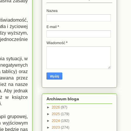
jaśnia zasady
Nazwa
dświadomość,
ła i życiowej
E-mail
*
ędzy wyższym,
 jednocześnie
Wiadomość
*
a sytuacji, w
a negatywnych
tablicy) oraz
nawana przez
nież na nasze
a. Aby jednak
eż w książce
Archiwum bloga
i.
►
2026
(97)
►
2025
(179)
pii grupowej,
►
2024
(192)
em wyjściowym
►
2023
(274)
ie będzie nas