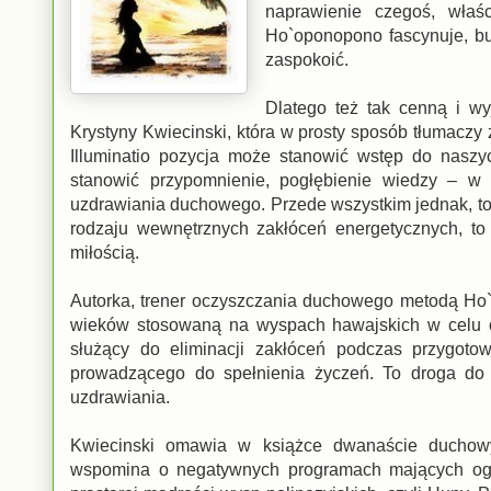
naprawienie czegoś, właśc
Ho`oponopono fascynuje, bu
zaspokoić.
Dlatego też tak cenną i wy
Krystyny Kwiecinski, która w prosty sposób tłumac
Illuminatio pozycja może stanowić wstęp do nasz
stanowić przypomnienie, pogłębienie wiedzy – 
uzdrawiania duchowego. Przede wszystkim jednak, t
rodzaju wewnętrznych zakłóceń energetycznych, to
miłością.
Autorka, trener oczyszczania duchowego metodą Ho`
wieków stosowaną na wyspach hawajskich w celu oc
służący do eliminacji zakłóceń podczas przygoto
prowadzącego do spełnienia życzeń. To droga do o
uzdrawiania.
Kwiecinski omawia w książce dwanaście duchow
wspomina o negatywnych programach mających ogr