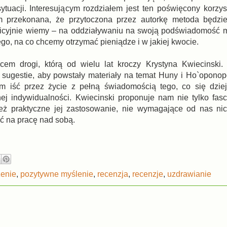
sytuacji. Interesującym rozdziałem jest ten poświęcony korzy
m przekonana, że przytoczona przez autorkę metoda będzi
tuicyjnie wiemy – na oddziaływaniu na swoją podświadomość 
go, na co chcemy otrzymać pieniądze i w jakiej kwocie.
em drogi, którą od wielu lat kroczy Krystyna Kwiecinski. 
 sugestie, aby powstały materiały na temat Huny i Ho`opono
 iść przez życie z pełną świadomością tego, co się dziej
j indywidualności. Kwiecinski proponuje nam nie tylko fasc
eż praktyczne jej zastosowanie, nie wymagające od nas nic
yć na pracę nad sobą.
enie
,
pozytywne myślenie
,
recenzja
,
recenzje
,
uzdrawianie