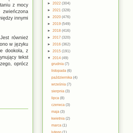
►
2022
(304)
staniu z mocy
►
2021
(328)
e zwieńczona
►
2020
(476)
między innymi
►
2019
(549)
►
2018
(416)
Jest również
►
2017
(320)
pono w języku
►
2016
(362)
e dookoła, z
►
2015
(191)
ynujący tekst
▼
2014
(49)
zego, oprócz
grudnia
(7)
listopada
(6)
października
(4)
września
(7)
sierpnia
(3)
lipca
(8)
czerwca
(3)
maja
(3)
kwietnia
(2)
marca
(1)
lutego
(1)