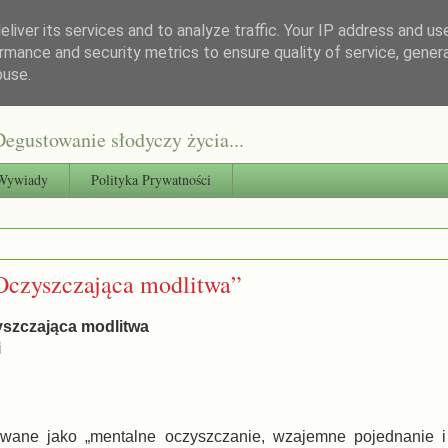
liver its services and to analyze traffic. Your IP address and us
rmance and security metrics to ensure quality of service, gene
buse.
egustowanie słodyczy życia...
Wywiady
Polityka Prywatności
Oczyszczająca modlitwa”
yszczająca modlitwa
i
iowane jako „mentalne oczyszczanie, wzajemne pojednanie i