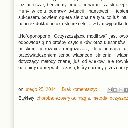
już poruszał, będziemy neutralni wobec zaistniałej 
Huny w celu poprawy sytuacji finansowej – jeste
sukcesem, bowiem opiera się ona na tym, co już in
poprzez dokładne określenie celu, a w tym wypadku te
„Ho`oponopono. Oczyszczająca modlitwa” jest owoc
odpowiedzią na prośby czytelników oraz kursantów i
polskim. To również drogowskaz, który pomaga nam
przeświadczeniem sensu własnego istnienia i własne
dotyczący metody znanej już od wieków, ale równi
odrobiny dobrej woli i czasu, który chcemy przeznacz
on
lutego 25, 2014
Brak komentarzy:
Etykiety:
choroba
,
ezoteryka
,
magia
,
metoda
,
oczyszcz