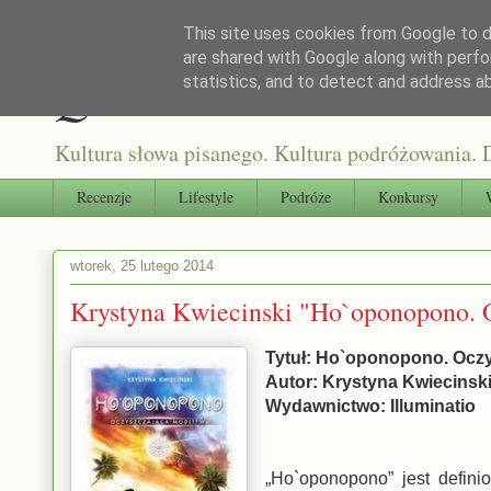
This site uses cookies from Google to de
are shared with Google along with perfo
Qultura słowa
statistics, and to detect and address a
Kultura słowa pisanego. Kultura podróżowania. D
Recenzje
Lifestyle
Podróże
Konkursy
wtorek, 25 lutego 2014
Krystyna Kwiecinski "Ho`oponopono. 
Tytuł: Ho`oponopono. Ocz
Autor: Krystyna Kwiecinsk
Wydawnictwo: Illuminatio
„Ho`oponopono” jest defin