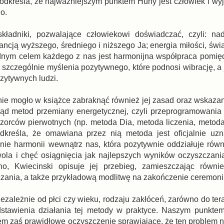
 Podkreśla, że najważniejszym punktem Huny jest człowiek i wy
go.
kładniki, pozwalające człowiekowi doświadczać, czyli: na
cją wyższego, średniego i niższego Ja; energia miłości, świat
rzędnym celem każdego z nas jest harmonijna współpraca pomi
, szczególnie myślenia pozytywnego, które podnosi wibrację, a
ozytywnych ludzi.
nie mogło w książce zabraknąć również jej zasad oraz wskazani
ląd metod przemiany energetycznej, czyli przeprogramowani
rców pierwotnych (np. metoda Dia, metoda liczenia, metoda 
dkreśla, że omawiana przez nią metoda jest oficjalnie uz
nie harmonii wewnątrz nas, która pozytywnie oddziałuje rów
wola i chęć osiągnięcia jak najlepszych wyników oczyszczani
o, Kwiecinski opisuje jej przebieg, zamieszczając równi
zczania, a także przykładową modlitwę na zakończenie ceremoni
zależnie od płci czy wieku, rodzaju zakłóceń, zarówno do tera
zedstawienia działania tej metody w praktyce. Naszym punkt
em zaś prawidłowe oczyszczenie sprawiające, że ten problem n