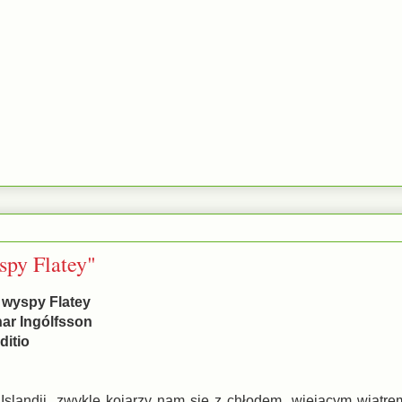
spy Flatey"
 wyspy Flatey
nar Ingólfsson
itio
Islandii, zwykle kojarzy nam się z chłodem, wiejącym wiatre