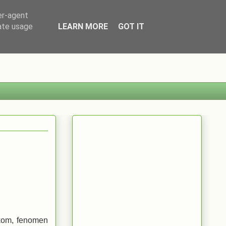
er-agent
rate usage
LEARN MORE
GOT IT
żkom, fenomen