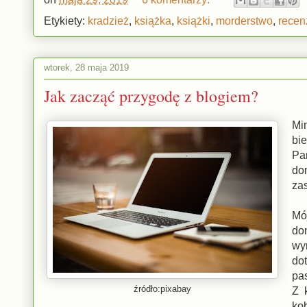
Etykiety:
kradzież
,
książka
,
książki
,
morderstwo
,
recen
wtorek, 28 maja 2019
Jak zacząć przygodę z blogiem?
Mi
bi
Pa
do
zas
Mó
do
wy
do
pa
źródło:pixabay
Z 
kob