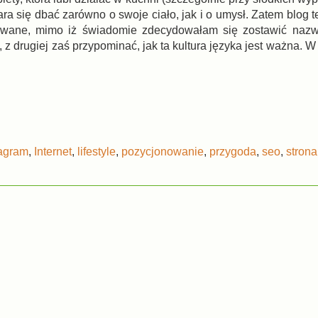
tara się dbać zarówno o swoje ciało, jak i o umysł. Zatem blog
żnicowane, mimo iż świadomie zdecydowałam się zostawić n
z drugiej zaś przypominać, jak ta kultura języka jest ważna. W
tagram
,
Internet
,
lifestyle
,
pozycjonowanie
,
przygoda
,
seo
,
strona