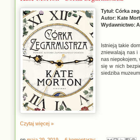
Tytuł: Córka ze
Autor: Kate Mor
Wydawnictwo: A
Istnieją takie do
zniewalają nas i
nas niepokojem, 
się w nich bezpi
siedziba muzeum 
Czytaj więcej »
on
maja 29, 2019
6 komentarzy: