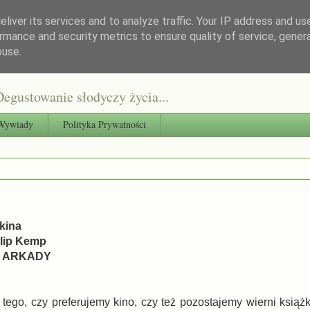
liver its services and to analyze traffic. Your IP address and us
rmance and security metrics to ensure quality of service, gene
buse.
egustowanie słodyczy życia...
Wywiady
Polityka Prywatności
 kina
ilip Kemp
: ARKADY
 tego, czy preferujemy kino, czy też pozostajemy wierni ksią