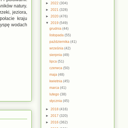
►
2022
(304)
śników natury.
►
2021
(328)
eki, jeziora,
►
2020
(476)
połacie kraju
▼
2019
(549)
 wyspę wodach
grudnia
(44)
listopada
(55)
października
(41)
września
(42)
sierpnia
(49)
lipca
(51)
czerwca
(50)
maja
(48)
kwietnia
(45)
marca
(41)
lutego
(38)
stycznia
(45)
►
2018
(416)
►
2017
(320)
►
2016
(362)