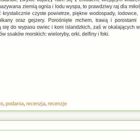
nazywana ziemią ognia i lodu wyspa, to prawdziwy raj dla miło
krystalicznie czyste powietrze, piękne wodospady, lodowce, rz
wulkany oraz gejzery. Porośnięte mchem, trawą i porostami 
 się do wypasu owiec i koni islandzkich, zaś w okalających
w ssaków morskich: wieloryby, orki, delfiny i foki.
wo
,
podania
,
recenzja
,
recenzje