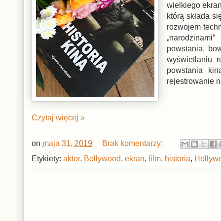
wielkiego ekran
którą składa s
rozwojem techn
„narodzinami”
powstania, bow
wyświetlaniu 
powstania kin
rejestrowanie 
Czytaj więcej »
on
maja 31, 2019
Brak komentarzy:
Etykiety:
aktor
,
Bollywood
,
ekran
,
film
,
historia
,
Hollyw