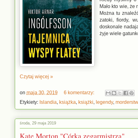
Mało kto wie, że 
Można tu znaleźć 
zatoki, fiordy, 
doskonale nadają
żyje wiele gatunkó
Czytaj więcej »
on
maja 30, 2019
6 komentarzy:
Etykiety:
Islandia
,
książka
,
książki
,
legendy
,
morderst
środa, 29 maja 2019
Kate Morton "Córka zegarmistrza"