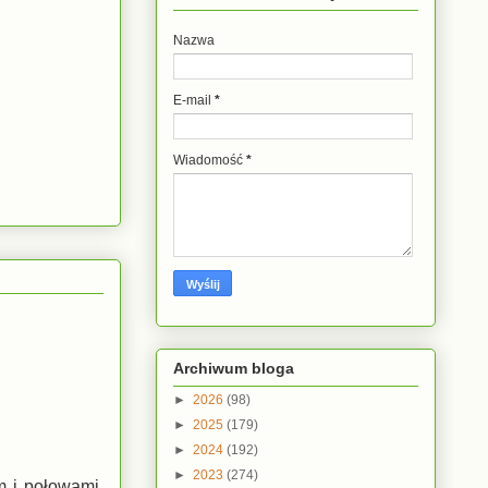
Nazwa
E-mail
*
Wiadomość
*
Archiwum bloga
►
2026
(98)
►
2025
(179)
►
2024
(192)
►
2023
(274)
m i połowami.