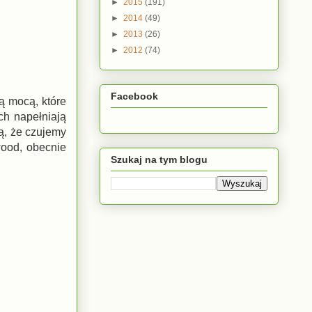
►
2015
(191)
►
2014
(49)
►
2013
(26)
►
2012
(74)
Facebook
ją mocą, które
ch napełniają
ą, że czujemy
wood, obecnie
Szukaj na tym blogu