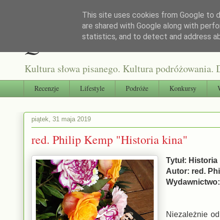
This site uses cookies from Google to de
are shared with Google along with perfo
Qultura słowa
statistics, and to detect and address a
Kultura słowa pisanego. Kultura podróżowania. D
Recenzje
Lifestyle
Podróże
Konkursy
piątek, 31 maja 2019
red. Philip Kemp "Historia kina"
Tytuł: Historia
Autor: red. Ph
Wydawnictwo
Niezależnie od