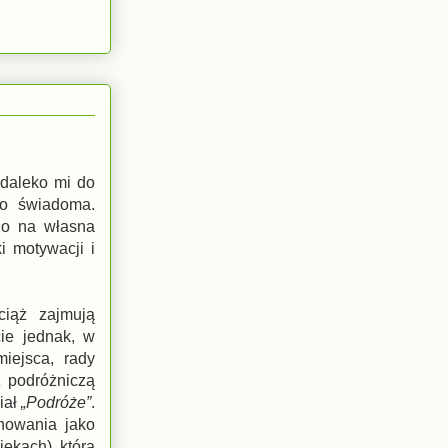
 daleko mi do
go świadoma.
go na własna
i motywacji i
ciąż zajmują
ie jednak, w
iejsca, rady
z podróżniczą
iał
„Podróże”
.
nowania jako
iekach), która