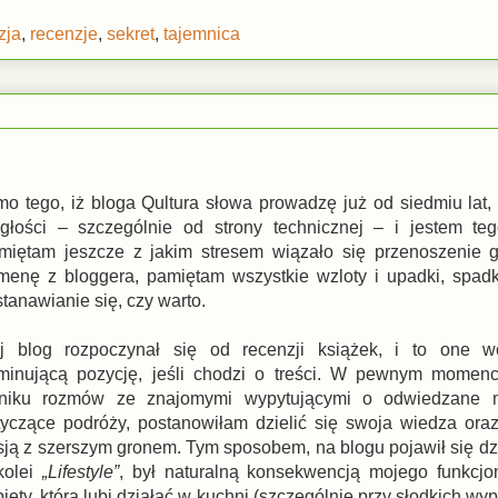
zja
,
recenzje
,
sekret
,
tajemnica
mo tego, iż bloga Qultura słowa prowadzę już od siedmiu lat,
egłości – szczególnie od strony technicznej – i jestem te
miętam jeszcze z jakim stresem wiązało się przenoszenie 
menę z bloggera, pamiętam wszystkie wzloty i upadki, spadk
tanawianie się, czy warto.
j blog rozpoczynał się od recenzji książek, i to one w
minującą pozycję, jeśli chodzi o treści. W pewnym momenc
niku rozmów ze znajomymi wypytującymi o odwiedzane m
tyczące podróży, postanowiłam dzielić się swoja wiedza ora
sją z szerszym gronem. Tym sposobem, na blogu pojawił się dz
kolei
„Lifestyle”
, był naturalną konsekwencją mojego funkcjo
iety, która lubi działać w kuchni (szczególnie przy słodkich wyp