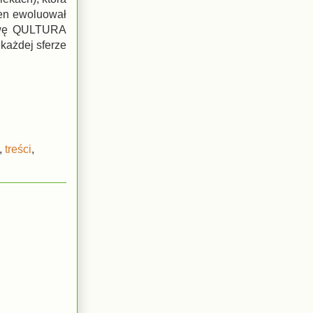
 ten ewoluował
azwę QULTURA
 każdej sferze
,
treści
,