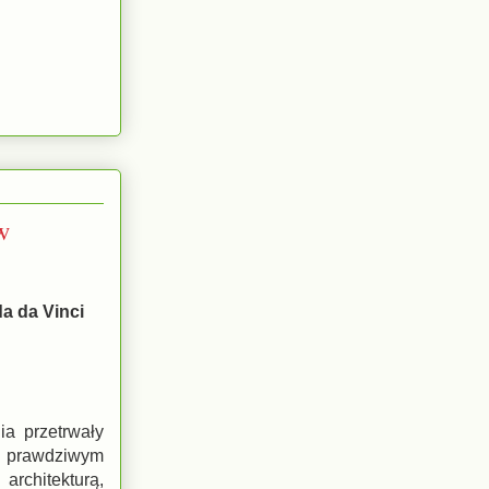
w
da da Vinci
ia przetrwały
ył prawdziwym
architekturą,