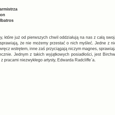
garmistrza
ton
lbatros
my, które już od pierwszych chwil oddziałują na nas z całą swo
 sprawiają, że nie możemy przestać o nich myśleć. Jedne z ni
wręcz wstrętem, inne zaś przyciągają niczym magnes, sprawiaj
ecznie. Jednym z takich wyjątkowych posiadłości, jest Birch
z pracami niezwykłego artysty, Edwarda Radcliffe`a.