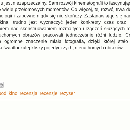
u jest niezaprzeczalny. Sam rozwój kinematografii to fascynując
ię wiele przełomowych momentów. Co więcej, tej rozwój trwa do
ologii i zapewne nigdy się nie skończy. Zastanawiając się na
 kina, trudno jest wyznaczyć jeden konkretny czas oraz 
iem nad skonstruowaniem rozmaitych urządzeń służących rej
ruchomych obrazów pracowali jednocześnie różni ludzie. Co
a ogromne znaczenie miała fotografia, dzięki której stało
na światłoczułej kliszy pojedynczych, nieruchomych obrazów.
ood
,
kino
,
recenzja
,
recenzje
,
reżyser