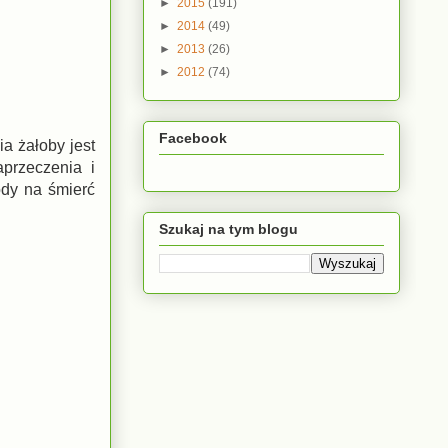
►
2015
(191)
►
2014
(49)
►
2013
(26)
►
2012
(74)
Facebook
a żałoby jest
przeczenia i
ody na śmierć
Szukaj na tym blogu