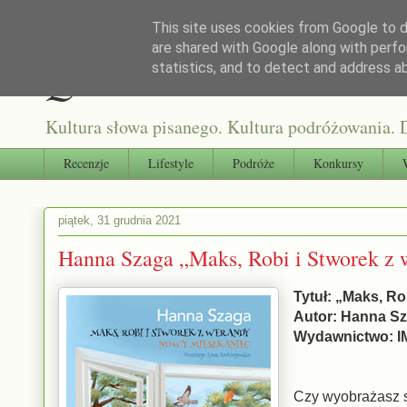
This site uses cookies from Google to de
are shared with Google along with perfo
Qultura słowa
statistics, and to detect and address a
Kultura słowa pisanego. Kultura podróżowania. D
Recenzje
Lifestyle
Podróże
Konkursy
piątek, 31 grudnia 2021
Hanna Szaga „Maks, Robi i Stworek z
Tytuł: „Maks, R
Autor: Hanna S
Wydawnictwo: 
Czy wyobrażasz s