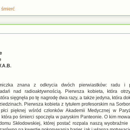
,
śmierć
e
e
.A.B.
miczka znana z odkrycia dwóch pierwiastków: radu i p
dań nad radioaktywnością. Pierwsza kobieta, która otrz
tóra sięgnęła po tę nagrodę dwa razy, a także jedyna, która d
iedzinach. Pierwsza kobieta z tytułem profesorskim na Sorbon
a płci pięknej wśród członków Akademii Medycznej w Paryż
, która po śmierci spoczęła w paryskim Panteonie. O kim mow
 domu Skłodowskiej, której postać rozpala naszą wyobraźnie 
 zarówno na kwestię pokonywania barier, jak i własną motywacj