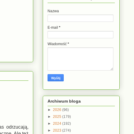
Nazwa
E-mail
*
Wiadomość
*
Archiwum bloga
►
2026
(96)
►
2025
(179)
►
2024
(192)
as odrzucają,
►
2023
(274)
eczne. Ale też