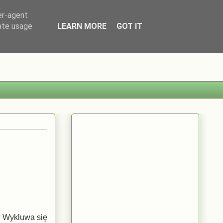
er-agent
rate usage
LEARN MORE
GOT IT
? Wykluwa się