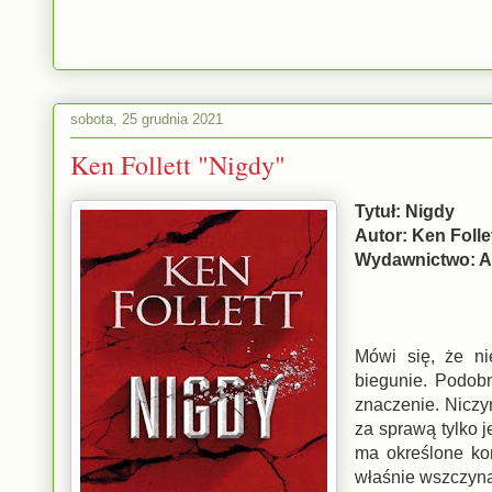
sobota, 25 grudnia 2021
Ken Follett "Nigdy"
Tytuł: Nigdy
Autor: Ken Folle
Wydawnictwo: A
Mówi się, że ni
biegunie. Podobn
znaczenie. Niczy
za sprawą tylko j
ma określone ko
właśnie wszczyna 