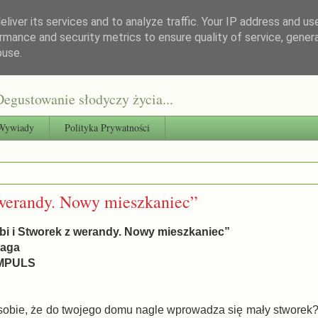
liver its services and to analyze traffic. Your IP address and us
rmance and security metrics to ensure quality of service, gene
buse.
egustowanie słodyczy życia...
Wywiady
Polityka Prywatności
 werandy. Nowy mieszkaniec”
obi i Stworek z werandy. Nowy mieszkaniec”
zaga
IMPULS
obie, że do twojego domu nagle wprowadza się mały stworek