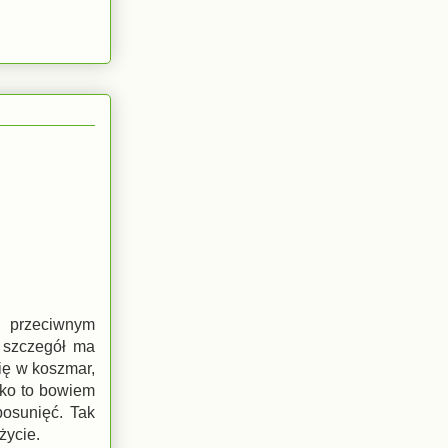
a przeciwnym
y szczegół ma
ię w koszmar,
tko to bowiem
posunięć. Tak
życie.