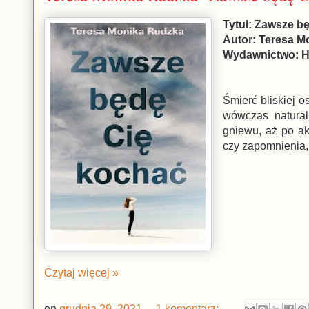
Tytuł: Zawsze b
Autor: Teresa M
Wydawnictwo: H
Śmierć bliskiej o
wówczas natural
gniewu, aż po ak
czy zapomnienia, 
Czytaj więcej »
on
grudnia 29, 2021
1 komentarz: