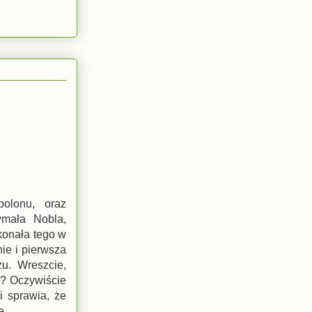
olonu, oraz
ymała Nobla,
okonała tego w
ie i pierwsza
u. Wreszcie,
a? Oczywiście
i sprawia, że
ę.