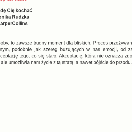
ędę Cię kochać
onika Rudzka
arperCollins
soby, to zawsze trudny moment dla bliskich. Proces przeżywani
nym, podobnie jak szereg buzujących w nas emocji, od za
ceptację tego, co się stało. Akceptację, która nie oznacza zg
ale umożliwia nam życie z tą stratą, a nawet pójście do przodu.