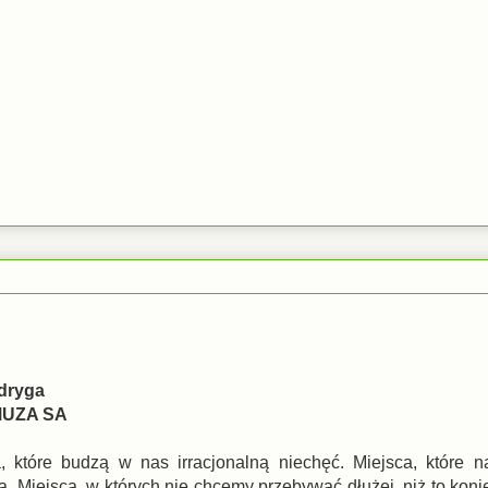
dryga
MUZA SA
, które budzą w nas irracjonalną niechęć. Miejsca, które n
ą. Miejsca, w których nie chcemy przebywać dłużej, niż to koni