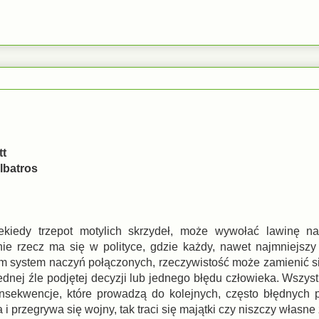
tt
lbatros
ekiedy trzepot motylich skrzydeł, może wywołać lawinę n
ie rzecz ma się w polityce, gdzie każdy, nawet najmniejsz
m system naczyń połączonych, rzeczywistość może zamienić s
ednej źle podjętej decyzji lub jednego błędu człowieka. Wszys
nsekwencje, które prowadzą do kolejnych, często błędnych 
i przegrywa się wojny, tak traci się majątki czy niszczy własne 