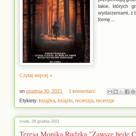
takie, których 
wydarzeniami, z b
formę…
Czytaj więcej »
on
grudnia 30, 2021
1 komentarz:
Etykiety:
książka
,
książki
,
recenzja
,
recenzje
środa, 29 grudnia 2021
Teresa Monika Rudzka "Zawsze będę C