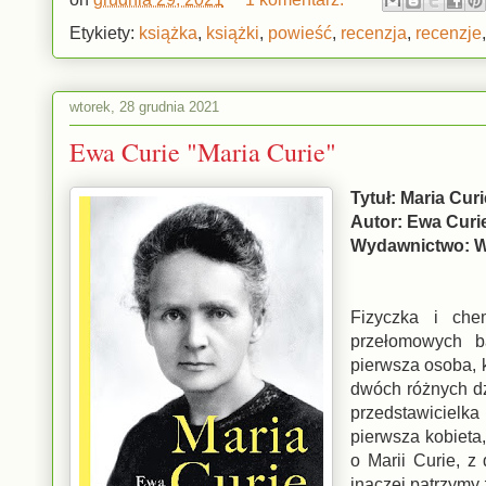
Etykiety:
książka
,
książki
,
powieść
,
recenzja
,
recenzje
wtorek, 28 grudnia 2021
Ewa Curie "Maria Curie"
Tytuł: Maria Curi
Autor: Ewa Curi
Wydawnictwo: W
Fizyczka i che
przełomowych ba
pierwsza osoba, k
dwóch różnych dz
przedstawicielk
pierwsza kobieta
o Marii Curie, z
inaczej patrzymy