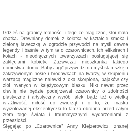
Gdzieś na granicy realności i tego co magiczne, stoi mała
chatka. Drewniany domek z kołatką w kształcie smoka i
zieloną ławeczką w ogrodzie przywodzi na myśli dawne
legendy i baśnie w tym te o czarownicach, ich eliksirach i
kotach - nieodłącznych towarzyszach posługującej się
zaklęciami kobiety. Zazwyczaj mieszkanka takiego
domostwa, domu „Baby Jagi” przywodzi na myśl staruszkę o
zakrzywionym nosie i brodawkach na twarzy, w skupieniu
warzącą magiczne nalewki z oka skorpiona, pająków czy
ziół rwanych w księżycowym blasku. Nikt nawet przez
chwilę nie będzie podejrzewał czarownicy o zdolności
plastyczne i artystyczny wyrób lalek, bądź też o wielką
wrażliwość, miłość do zwierząt i o to, że maska
wyizolowanej ekscentryczki to tarcza obronna przed całym
złem tego świata i traumatycznymi wydarzeniami z
przeszłości.
Sięgając po „Czarownicę” Anny Klejzerowicz, znanej