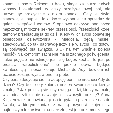
kotami, z psem Reksem u boku, skryta za burzą rudych
włosów i okularami, w ciszy przeżywa swój ból, nie
utrzymując praktycznie z nikim kontaktu. Cały jej świat
stanowią jej pupile i lalki, które wykonuje na sprzedaż do
galerii, sklepów i teatrów. Stopniowo odkrywa ona przed
mężczyzną mroczne sekrety przeszłości. Przeszłości której
demony prześladują ją do dziś. Kiedy w ich życiu pojawi się
osierocona dziewczynka - Małgosia, będą musieli
zdecydować, co tak naprawdę liczy się w życiu i co gotowi
są poświęcić dla związku. „(…) na tym właśnie polega
miłość? Na kompromisach! Nie ma tu żadnego poświęcenia.
Takie pojęcie nie istnieje jeśli się kogoś kocha. To jest po
prostu… współistnienie”- te piękne słowa, będące
kwintesencją miłości kieruje Michał do Ady, bowiem ich
uczucie zostaje wystawione na próbę.
Czy para zdecyduje się na adopcję pomimo niechęci Ady do
dzieci? Czy ból, który kobieta nosi w swoim sercu kiedyś
zmaleje? Jak potoczą się losy dwojga ludzi, którzy na małej
wsi odnaleźli siebie nawzajem i stworzyli rodzinę? Anna
Klejzerowicz odpowiadając na te pytania przeniesie nas do
świata, w którym kontakt z naturą przynosi ukojenie, a
najlepszym lekarstwem na całe zło jest (oprócz mruczącego