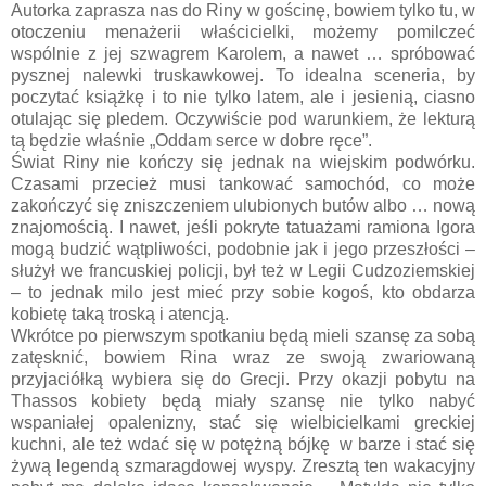
Autorka zaprasza nas do Riny w gościnę, bowiem tylko tu, w
otoczeniu menażerii właścicielki, możemy pomilczeć
wspólnie z jej szwagrem Karolem, a nawet … spróbować
pysznej nalewki truskawkowej. To idealna sceneria, by
poczytać książkę i to nie tylko latem, ale i jesienią, ciasno
otulając się pledem. Oczywiście pod warunkiem, że lekturą
tą będzie właśnie „Oddam serce w dobre ręce”.
Świat Riny nie kończy się jednak na wiejskim podwórku.
Czasami przecież musi tankować samochód, co może
zakończyć się zniszczeniem ulubionych butów albo … nową
znajomością. I nawet, jeśli pokryte tatuażami ramiona Igora
mogą budzić wątpliwości, podobnie jak i jego przeszłości –
służył we francuskiej policji, był też w Legii Cudzoziemskiej
– to jednak milo jest mieć przy sobie kogoś, kto obdarza
kobietę taką troską i atencją.
Wkrótce po pierwszym spotkaniu będą mieli szansę za sobą
zatęsknić, bowiem Rina wraz ze swoją zwariowaną
przyjaciółką wybiera się do Grecji. Przy okazji pobytu na
Thassos kobiety będą miały szansę nie tylko nabyć
wspaniałej opalenizny, stać się wielbicielkami greckiej
kuchni, ale też wdać się w potężną bójkę w barze i stać się
żywą legendą szmaragdowej wyspy. Zresztą ten wakacyjny