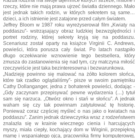
Każda rodzina ma swoje tajemnice których strzeże, historie i
rzeczy, które nie mają prawa ujrzeć światła dziennego. Mało
jest jednak takich rodzin, w których sekretem są same…
dzieci, a ich istnienie jest zatajone przed całym światem.
Jeffrey Bloom w 1987 roku wyreżyserował film „Kwiaty na
poddaszu”- wstrząsający obraz ludzkiej bezwzględności i
portret rodziny, której sekrety kryją się na poddaszu.
Scenariusz został oparty na książce Virginii C. Andrews,
powieści, która porusza cały świat. Po latach nastąpiło
długo oczekiwanie wznowienie tego bestsellera, który
zmusza do zastanowienia się nad tym, czy matczyna miłość
rzeczywiście jest taka bezinteresowna i bezwarunkowa.
„Nadzieję powinno się malować na żółto kolorem słońca,
które tak rzadko oglądaliśmy”- pisze w swoim pamiętniku
Cathy Dollanganger, jedna z bohaterek powieści, dodając -
„Gdy zaczynam przepisywać pewne wydarzenia (…) tytuł
sam się narzuca. „Otwórz okno i stań w słońcu”. A jednak
waham się czy tak powinnam zatytułować tę historię.
Ponieważ coraz częściej myśleć o nas jako o kwiatach na
poddaszu”. Zanim jednak dziewczynka wraz z rodzeństwem
znalazła się w krainie wiecznego cienia i harcujących
myszy, miała ciepły, kochający dom w Wirginii, przepiękną
mamę i wspaniałego ojca, pracownika firmy komputerowej.