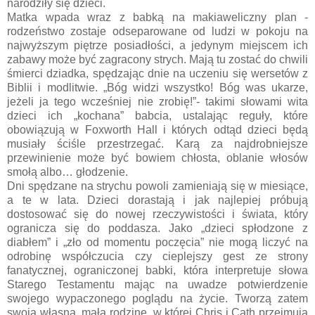
narodziły się dzieci.
Matka wpada wraz z babką na makiaweliczny plan -
rodzeństwo zostaje odseparowane od ludzi w pokoju na
najwyższym piętrze posiadłości, a jedynym miejscem ich
zabawy może być zagracony strych. Mają tu zostać do chwili
śmierci dziadka, spędzając dnie na uczeniu się wersetów z
Biblii i modlitwie. „Bóg widzi wszystko! Bóg was ukarze,
jeżeli ja tego wcześniej nie zrobię!”- takimi słowami wita
dzieci ich „kochana” babcia, ustalając reguły, które
obowiązują w Foxworth Hall i których odtąd dzieci będą
musiały ściśle przestrzegać. Karą za najdrobniejsze
przewinienie może być bowiem chłosta, oblanie włosów
smołą albo… głodzenie.
Dni spędzane na strychu powoli zamieniają się w miesiące,
a te w lata. Dzieci dorastają i jak najlepiej próbują
dostosować się do nowej rzeczywistości i świata, który
ogranicza się do poddasza. Jako „dzieci spłodzone z
diabłem” i „zło od momentu poczęcia” nie mogą liczyć na
odrobinę współczucia czy cieplejszy gest ze strony
fanatycznej, ograniczonej babki, która interpretuje słowa
Starego Testamentu mając na uwadze potwierdzenie
swojego wypaczonego poglądu na życie. Tworzą zatem
swoją własną, małą rodzinę, w której Chris i Cath przejmują