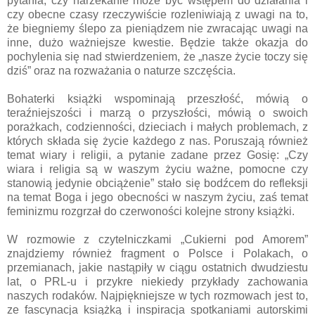
pytania, czy narzekanie może być wstępem do działania i
czy obecne czasy rzeczywiście rozleniwiają z uwagi na to,
że biegniemy ślepo za pieniądzem nie zwracając uwagi na
inne, dużo ważniejsze kwestie. Będzie także okazja do
pochylenia się nad stwierdzeniem, że „nasze życie toczy się
dziś” oraz na rozważania o naturze szczęścia.
Bohaterki książki wspominają przeszłość, mówią o
teraźniejszości i marzą o przyszłości, mówią o swoich
porażkach, codzienności, dzieciach i małych problemach, z
których składa się życie każdego z nas. Poruszają również
temat wiary i religii, a pytanie zadane przez Gosię: „Czy
wiara i religia są w waszym życiu ważne, pomocne czy
stanowią jedynie obciążenie” stało się bodźcem do refleksji
na temat Boga i jego obecności w naszym życiu, zaś temat
feminizmu rozgrzał do czerwoności kolejne strony książki.
W rozmowie z czytelniczkami „Cukierni pod Amorem”
znajdziemy również fragment o Polsce i Polakach, o
przemianach, jakie nastąpiły w ciągu ostatnich dwudziestu
lat, o PRL-u i przykre niekiedy przykłady zachowania
naszych rodaków. Najpiękniejsze w tych rozmowach jest to,
ze fascynacja książką i inspiracja spotkaniami autorskimi