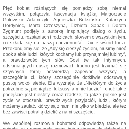
Pięć kobiet różniących się pomiędzy sobą niemal
wszystkim, połączyła fascynacja książką Małgorzacie
Gutowskiej-Adamczyk. Agnieszka Buksińska, Katarzyna
Hordyniec, Marta Orzeszyna, Elżbieta Sabak i Dorota
Zygmunt podjęły z autorką inspirujący dialog o życiu,
szczęściu, rozstaniach i rodzicach, słowem o wszystkim tym,
co składa się na naszą codzienność i życie wśród ludzi.
Przekonujemy się, że „Aby się cieszyć życiem, musimy mieć
obok siebie ludzi, których kochamy lub przynajmniej lubimy”,
a prawdziwość tych słów Gosi (w tak intymnych,
odsłaniających duszę rozmowach trudno jest trzymać się
sztywnych form) potwierdzą zapewne wszyscy, a
szczególnie ci, którzy szczególnie dotkliwie odczuwają
pustkę wokół siebie. Ela wyznaje, że „Niektórym do życia
potrzebne są pieniądze, luksusy, a mnie ludzie” i choć takie
podejście jest niestety coraz rzadsze, to jakże piękne jest
życie w otoczeniu prawdziwych przyjaciół, ludzi, którym
możemy zaufać, którzy są z nami nie tylko w biedzie, ale też
bez zawiści potrafią dzielić z nami szczęście.
We wspólnej rozmowie bohaterki odpowiedzą także na