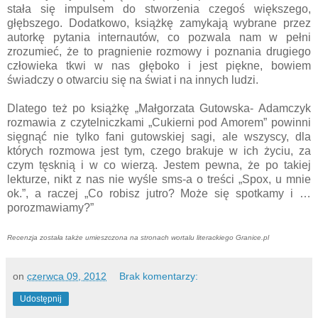
stała się impulsem do stworzenia czegoś większego,
głębszego. Dodatkowo, książkę zamykają wybrane przez
autorkę pytania internautów, co pozwala nam w pełni
zrozumieć, że to pragnienie rozmowy i poznania drugiego
człowieka tkwi w nas głęboko i jest piękne, bowiem
świadczy o otwarciu się na świat i na innych ludzi.
Dlatego też po książkę „Małgorzata Gutowska- Adamczyk
rozmawia z czytelniczkami „Cukierni pod Amorem” powinni
sięgnąć nie tylko fani gutowskiej sagi, ale wszyscy, dla
których rozmowa jest tym, czego brakuje w ich życiu, za
czym tęsknią i w co wierzą. Jestem pewna, że po takiej
lekturze, nikt z nas nie wyśle sms-a o treści „Spox, u mnie
ok.”, a raczej „Co robisz jutro? Może się spotkamy i …
porozmawiamy?”
Recenzja została także umieszczona na stronach wortalu literackiego Granice.pl
on
czerwca 09, 2012
Brak komentarzy:
Udostępnij