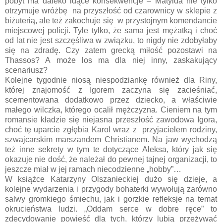
pobyt ma daleko idące konsekwencje – Matylda nie tylko
otrzymuje wróżbę na przyszłość od czarownicy w sklepie z
biżuterią, ale też zakochuje się w przystojnym komendancie
miejscowej policji. Tyle tylko, że sama jest mężatką i choć
od lat nie jest szczęśliwa w związku, to nigdy nie zdobyłaby
się na zdradę. Czy zatem grecką miłość pozostawi na
Thassos? A może los ma dla niej inny, zaskakujący
scenariusz?
Kolejne tygodnie niosą niespodziankę również dla Riny,
której znajomość z Igorem zaczyna się zacieśniać,
scementowana dodatkowo przez dziecko, a właściwie
małego wilczka, którego ocalił mężczyzna. Cieniem na tym
romansie kładzie się niejasna przeszłość zawodowa Igora,
choć tę uparcie zgłębia Karol wraz z przyjacielem rodziny,
szwajcarskim marszandem Christianem. Na jaw wychodzą
też inne sekrety w tym te dotyczące Aleksa, który jak się
okazuje nie dość, że należał do pewnej tajnej organizacji, to
jeszcze miał w jej ramach niecodzienne „hobby”…
W książce Katarzyny Olszanieckiej dużo się dzieje, a
kolejne wydarzenia i przygody bohaterki wywołują zarówno
salwy gromkiego śmiechu, jak i gorzkie refleksje na temat
okrucieństwa ludzi. „Oddam serce w dobre ręce” to
zdecydowanie powieść dla tych, którzy lubią przeżywać