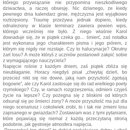
którego przywiązanie nie przypomina nieszkodliwego
dziwactwa, a raczej obsesję. Nic dziwnego, że kiedy
pewnego dnia kalendarz ginie, mężczyzna jest wyjątkowo
roztrzęsiony. Traumę przeżywa jednak dopiero, kiedy
odnaleziony w klasie terminarz zawiera pewien wpis,
którego wcześniej nie było. Z niego właśnie Karol
dowiaduje się, że w piątek czeka go… śmierć, zaś notatka
jest wykonana jego charakterem pisma i jego piórem, z
którym się nigdy nie rozstaje. Czy to halucynacje? Okrutny
żart losu? A może któryś z uczniów postanowił zakpić sobie
z wymagającego nauczyciela?
Napięcie rośnie z każdym dniem, zaś piątek zbliża się
nieubłaganie. Horacy niegdyś pisał „chwytaj dzień, bo
przecież nikt się nie dowie, jaką nam przyszłość zgotują
bogowie”, ale czy Karol zastosuje się do rad wielkiego poety
rzymskiego? Czy, w ramach rozgrzeszenia, odmieni czyjeś
życie na lepsze? Czy pożegna się z bliskimi od których
odsunął się po śmierci żony? A może przyszłość ma już dla
niego scenariusz i cokolwiek zrobi, to i tak nie zmieni losu
zapisanego w gwiazdach? Zostawiam was z tymi pytaniami,
które pojawiają się niemal z każdą przeczytaną stroną
podobnie, jak gęstnieje atmosfera napięcia.