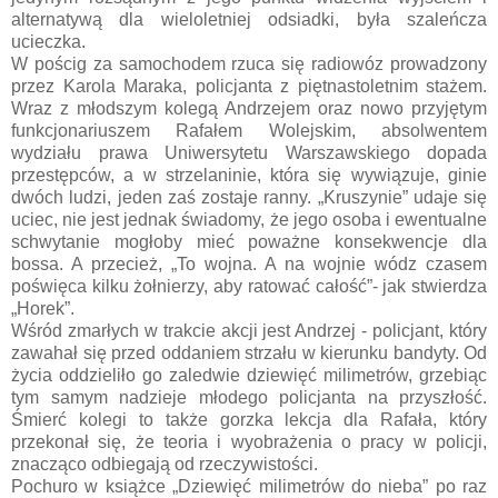
alternatywą dla wieloletniej odsiadki, była szaleńcza
ucieczka.
W pościg za samochodem rzuca się radiowóz prowadzony
przez Karola Maraka, policjanta z piętnastoletnim stażem.
Wraz z młodszym kolegą Andrzejem oraz nowo przyjętym
funkcjonariuszem Rafałem Wolejskim, absolwentem
wydziału prawa Uniwersytetu Warszawskiego dopada
przestępców, a w strzelaninie, która się wywiązuje, ginie
dwóch ludzi, jeden zaś zostaje ranny. „Kruszynie” udaje się
uciec, nie jest jednak świadomy, że jego osoba i ewentualne
schwytanie mogłoby mieć poważne konsekwencje dla
bossa. A przecież, „To wojna. A na wojnie wódz czasem
poświęca kilku żołnierzy, aby ratować całość”- jak stwierdza
„Horek”.
Wśród zmarłych w trakcie akcji jest Andrzej - policjant, który
zawahał się przed oddaniem strzału w kierunku bandyty. Od
życia oddzieliło go zaledwie dziewięć milimetrów, grzebiąc
tym samym nadzieje młodego policjanta na przyszłość.
Śmierć kolegi to także gorzka lekcja dla Rafała, który
przekonał się, że teoria i wyobrażenia o pracy w policji,
znacząco odbiegają od rzeczywistości.
Pochuro w książce „Dziewięć milimetrów do nieba” po raz