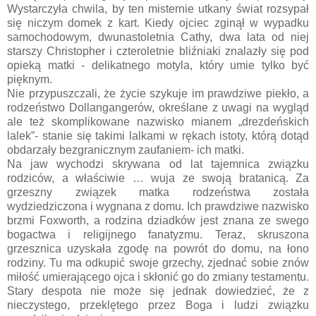
Wystarczyła chwila, by ten misternie utkany świat rozsypał
się niczym domek z kart. Kiedy ojciec zginął w wypadku
samochodowym, dwunastoletnia Cathy, dwa lata od niej
starszy Christopher i czteroletnie bliźniaki znalazły się pod
opieką matki - delikatnego motyla, który umie tylko być
pięknym.
Nie przypuszczali, że życie szykuje im prawdziwe piekło, a
rodzeństwo Dollangangerów, określane z uwagi na wygląd
ale też skomplikowane nazwisko mianem „drezdeńskich
lalek”- stanie się takimi lalkami w rękach istoty, którą dotąd
obdarzały bezgranicznym zaufaniem- ich matki.
Na jaw wychodzi skrywana od lat tajemnica związku
rodziców, a właściwie … wuja ze swoją bratanicą. Za
grzeszny związek matka rodzeństwa została
wydziedziczona i wygnana z domu. Ich prawdziwe nazwisko
brzmi Foxworth, a rodzina dziadków jest znana ze swego
bogactwa i religijnego fanatyzmu. Teraz, skruszona
grzesznica uzyskała zgodę na powrót do domu, na łono
rodziny. Tu ma odkupić swoje grzechy, zjednać sobie znów
miłość umierającego ojca i skłonić go do zmiany testamentu.
Stary despota nie może się jednak dowiedzieć, że z
nieczystego, przeklętego przez Boga i ludzi związku