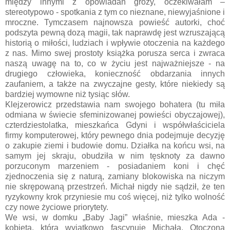
między innymi z opowiadań grozy, oczekiwałam –
stereotypowo - spotkania z tym co nieznane, niewyjaśnione i
mroczne. Tymczasem najnowsza powieść autorki, choć
podszyta pewną dozą magii, tak naprawdę jest wzruszającą
historią o miłości, ludziach i wpływie otoczenia na każdego
z nas. Mimo swej prostoty książka porusza serca i zwraca
naszą uwagę na to, co w życiu jest najważniejsze - na
drugiego człowieka, konieczność obdarzania innych
zaufaniem, a także na zwyczajne gesty, które niekiedy są
bardziej wymowne niż tysiąc słów.
Klejzerowicz przedstawia nam swojego bohatera (tu miła
odmiana w świecie sfeminizowanej powieści obyczajowej),
czterdziestolatka, mieszkańca Gdyni i współwłaściciela
firmy komputerowej, który pewnego dnia podejmuje decyzję
o zakupie ziemi i budowie domu. Działka na końcu wsi, na
samym jej skraju, obudziła w nim tęsknoty za dawno
porzuconym marzeniem - posiadaniem koni i chęć
zjednoczenia się z naturą, zamiany blokowiska na niczym
nie skrępowaną przestrzeń. Michał nigdy nie sądził, że ten
ryzykowny krok przyniesie mu coś więcej, niż tylko wolność
czy nowe życiowe priorytety.
We wsi, w domku „Baby Jagi” właśnie, mieszka Ada -
kobieta, która wyjątkowo fascynuje Michała. Otoczona