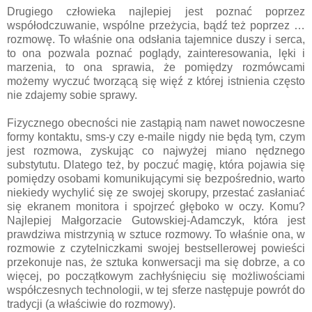
Drugiego człowieka najlepiej jest poznać poprzez
współodczuwanie, wspólne przeżycia, bądź też poprzez …
rozmowę. To właśnie ona odsłania tajemnice duszy i serca,
to ona pozwala poznać poglądy, zainteresowania, lęki i
marzenia, to ona sprawia, że pomiędzy rozmówcami
możemy wyczuć tworzącą się więź z której istnienia często
nie zdajemy sobie sprawy.
Fizycznego obecności nie zastąpią nam nawet nowoczesne
formy kontaktu, sms-y czy e-maile nigdy nie będą tym, czym
jest rozmowa, zyskując co najwyżej miano nędznego
substytutu. Dlatego też, by poczuć magię, która pojawia się
pomiędzy osobami komunikującymi się bezpośrednio, warto
niekiedy wychylić się ze swojej skorupy, przestać zasłaniać
się ekranem monitora i spojrzeć głęboko w oczy. Komu?
Najlepiej Małgorzacie Gutowskiej-Adamczyk, która jest
prawdziwa mistrzynią w sztuce rozmowy. To właśnie ona, w
rozmowie z czytelniczkami swojej bestsellerowej powieści
przekonuje nas, że sztuka konwersacji ma się dobrze, a co
więcej, po początkowym zachłyśnięciu się możliwościami
współczesnych technologii, w tej sferze następuje powrót do
tradycji (a właściwie do rozmowy).