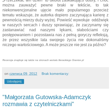
„Przeczekać ten dzień” to debiut zaskakująco dobry, i choć
można zauważyć pewne braki w tekście, to tak
niekonwencjonalne ujęcie mało popularnego przecież
tematu wskazuje, że autorka dopiero zaczynająca karierę z
pewnością mierzy duży wyżej. Powieść wywołuje oddźwięk
w naszych sercach i duszy sprawiając, że zaczynamy się
zastanawiać nad naszymi lękami, słabościami czy
postępowaniem i pozostawia nas z pełną goryczy refleksją,
że przez wszystkie lata swojego życia nie dokonaliśmy
niczego wartościowego. A może jeszcze nie jest za późno?
Recenzja znajduje się także na stronach wortalu literackiego Granice.pl
on
czerwca 09, 2012
Brak komentarzy:
Udostępnij
"Małgorzata Gutowska-Adamczyk
rozmawia z czytelniczkami"