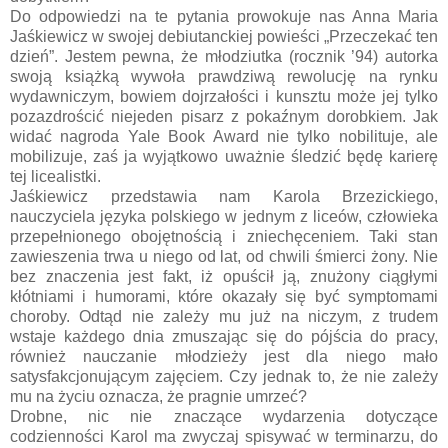
Do odpowiedzi na te pytania prowokuje nas Anna Maria
Jaśkiewicz w swojej debiutanckiej powieści „Przeczekać ten
dzień”. Jestem pewna, że młodziutka (rocznik ’94) autorka
swoją książką wywoła prawdziwą rewolucję na rynku
wydawniczym, bowiem dojrzałości i kunsztu może jej tylko
pozazdrościć niejeden pisarz z pokaźnym dorobkiem. Jak
widać nagroda Yale Book Award nie tylko nobilituje, ale
mobilizuje, zaś ja wyjątkowo uważnie śledzić będę karierę
tej licealistki.
Jaśkiewicz przedstawia nam Karola Brzezickiego,
nauczyciela języka polskiego w jednym z liceów, człowieka
przepełnionego obojętnością i zniechęceniem. Taki stan
zawieszenia trwa u niego od lat, od chwili śmierci żony. Nie
bez znaczenia jest fakt, iż opuścił ją, znużony ciągłymi
kłótniami i humorami, które okazały się być symptomami
choroby. Odtąd nie zależy mu już na niczym, z trudem
wstaje każdego dnia zmuszając się do pójścia do pracy,
również nauczanie młodzieży jest dla niego mało
satysfakcjonującym zajęciem. Czy jednak to, że nie zależy
mu na życiu oznacza, że pragnie umrzeć?
Drobne, nic nie znaczące wydarzenia dotyczące
codzienności Karol ma zwyczaj spisywać w terminarzu, do