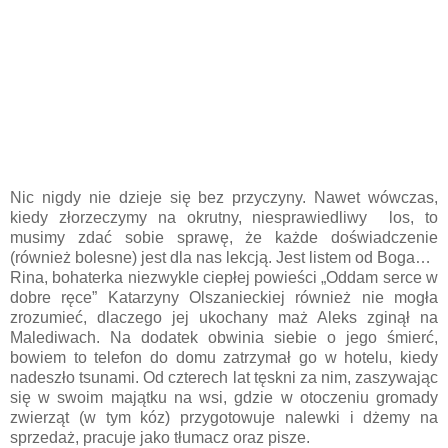
Nic nigdy nie dzieje się bez przyczyny. Nawet wówczas,
kiedy złorzeczymy na okrutny, niesprawiedliwy los, to
musimy zdać sobie sprawę, że każde doświadczenie
(również bolesne) jest dla nas lekcją. Jest listem od Boga…
Rina, bohaterka niezwykle ciepłej powieści „Oddam serce w
dobre ręce” Katarzyny Olszanieckiej również nie mogła
zrozumieć, dlaczego jej ukochany maż Aleks zginął na
Malediwach. Na dodatek obwinia siebie o jego śmierć,
bowiem to telefon do domu zatrzymał go w hotelu, kiedy
nadeszło tsunami. Od czterech lat tęskni za nim, zaszywając
się w swoim majątku na wsi, gdzie w otoczeniu gromady
zwierząt (w tym kóz) przygotowuje nalewki i dżemy na
sprzedaż, pracuje jako tłumacz oraz pisze.