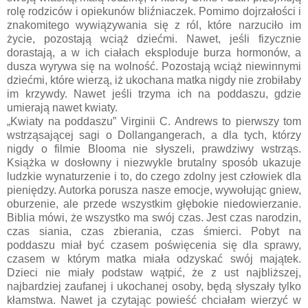
rolę rodziców i opiekunów bliźniaczek. Pomimo dojrzałości i
znakomitego wywiązywania się z ról, które narzuciło im
życie, pozostają wciąż dziećmi. Nawet, jeśli fizycznie
dorastają, a w ich ciałach eksploduje burza hormonów, a
dusza wyrywa się na wolność. Pozostają wciąż niewinnymi
dziećmi, które wierzą, iż ukochana matka nigdy nie zrobiłaby
im krzywdy. Nawet jeśli trzyma ich na poddaszu, gdzie
umierają nawet kwiaty.
„Kwiaty na poddaszu” Virginii C. Andrews to pierwszy tom
wstrząsającej sagi o Dollangangerach, a dla tych, którzy
nigdy o filmie Blooma nie słyszeli, prawdziwy wstrząs.
Książka w dosłowny i niezwykle brutalny sposób ukazuje
ludzkie wynaturzenie i to, do czego zdolny jest człowiek dla
pieniędzy. Autorka porusza nasze emocje, wywołując gniew,
oburzenie, ale przede wszystkim głębokie niedowierzanie.
Biblia mówi, że wszystko ma swój czas. Jest czas narodzin,
czas siania, czas zbierania, czas śmierci. Pobyt na
poddaszu miał być czasem poświęcenia się dla sprawy,
czasem w którym matka miała odzyskać swój majątek.
Dzieci nie miały podstaw wątpić, że z ust najbliższej,
najbardziej zaufanej i ukochanej osoby, będą słyszały tylko
kłamstwa. Nawet ja czytając powieść chciałam wierzyć w