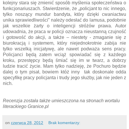
kolejny stara się zmienić sposób myślenia społeczeństwa o
funkcjonariuszach. Stwierdzenie, że „policjant to nic innego,
tylko noszący mundur bandyta, który dzięki cwaniactwu
unika sprawiedliwości” należy odesłać do lamusa, podobnie
jak wszelkie żarty o inteligencji stróżów prawa. Autor
udowadnia, że praca w policji oznacza nieustanną czujność
i gotowość do akcji, a także – niestety - zmaganie się z
biurokracją i systemem, który niejednokrotnie zabija nie
tylko wszelką inicjatywę, ale nawet podważa sens pracy.
Policjanci będą zatem wciąż spowiadać się z każdego
kroku, przestępcy będą śmiać się im w twarz, a dobrzy
ludzie tracić życie. Mam tylko nadzieję, że Pochuro będzie
dalej o tym pisał, bowiem któż inny tak doskonale odda
specyfikę pracy policjanta i trudy jego służby, jak nie jeden z
nich.
Recenzja została także umieszczona na stronach wortalu
literackiego Granice.pl
on
czerwca 28, 2012
Brak komentarzy: