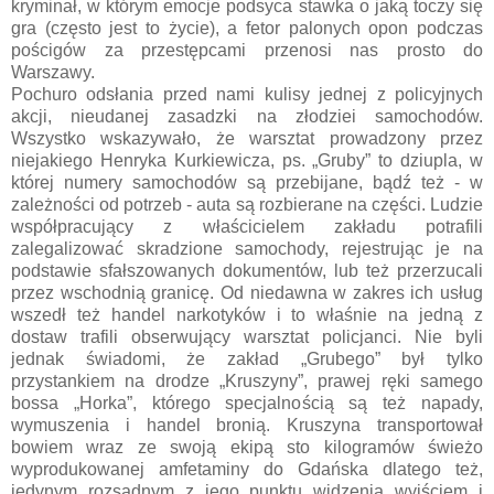
kryminał, w którym emocje podsyca stawka o jaką toczy się
gra (często jest to życie), a fetor palonych opon podczas
pościgów za przestępcami przenosi nas prosto do
Warszawy.
Pochuro odsłania przed nami kulisy jednej z policyjnych
akcji, nieudanej zasadzki na złodziei samochodów.
Wszystko wskazywało, że warsztat prowadzony przez
niejakiego Henryka Kurkiewicza, ps. „Gruby” to dziupla, w
której numery samochodów są przebijane, bądź też - w
zależności od potrzeb - auta są rozbierane na części. Ludzie
współpracujący z właścicielem zakładu potrafili
zalegalizować skradzione samochody, rejestrując je na
podstawie sfałszowanych dokumentów, lub też przerzucali
przez wschodnią granicę. Od niedawna w zakres ich usług
wszedł też handel narkotyków i to właśnie na jedną z
dostaw trafili obserwujący warsztat policjanci. Nie byli
jednak świadomi, że zakład „Grubego” był tylko
przystankiem na drodze „Kruszyny”, prawej ręki samego
bossa „Horka”, którego specjalnością są też napady,
wymuszenia i handel bronią. Kruszyna transportował
bowiem wraz ze swoją ekipą sto kilogramów świeżo
wyprodukowanej amfetaminy do Gdańska dlatego też,
jedynym rozsądnym z jego punktu widzenia wyjściem i