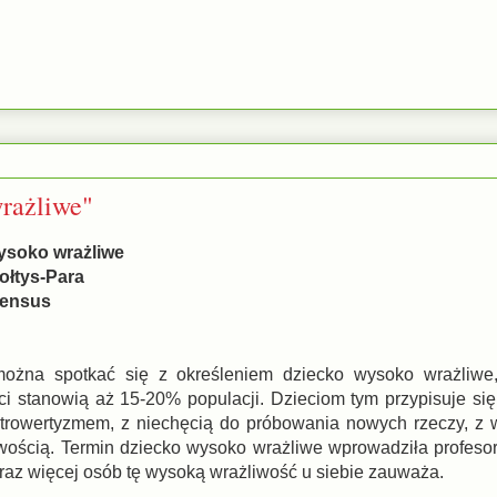
wrażliwe"
wysoko wrażliwe
ołtys-Para
Sensus
można spotkać się z określeniem dziecko wysoko wrażliwe
eci stanowią aż 15-20% populacji. Dzieciom tym przypisuje się
ntrowertyzmem, z niechęcią do próbowania nowych rzeczy, z 
wością. Termin dziecko wysoko wrażliwe wprowadziła profesor
raz więcej osób tę wysoką wrażliwość u siebie zauważa.