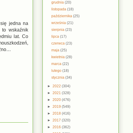
grudnia
(20)
listopada
(18)
października
(25)
września
(21)
 się jedna na
, to wskaźnik
sierpnia
(23)
edmiu lat. Co
lipca
(17)
mouszkodzeń,
czerwca
(23)
późno…
maja
(25)
kwietnia
(28)
marca
(22)
lutego
(18)
stycznia
(34)
►
2022
(304)
►
2021
(328)
►
2020
(476)
►
2019
(549)
►
2018
(416)
►
2017
(320)
►
2016
(362)