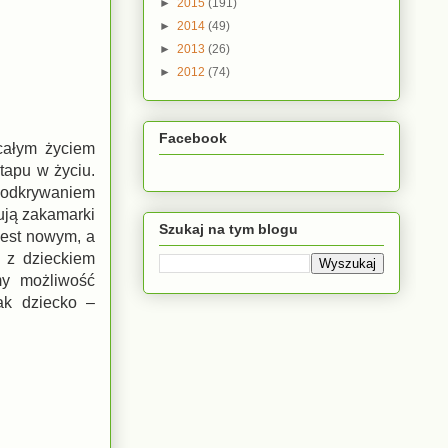
►
2015
(191)
►
2014
(49)
►
2013
(26)
►
2012
(74)
Facebook
 całym życiem
tapu w życiu.
 odkrywaniem
rują zakamarki
Szukaj na tym blogu
jest nowym, a
 z dzieckiem
my możliwość
ak dziecko –