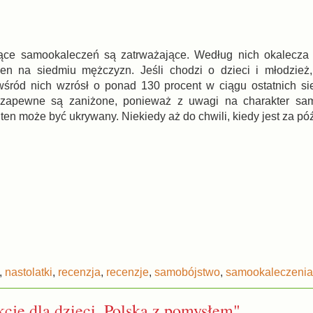
czące samookaleczeń są zatrważające. Według nich okalecza
den na siedmiu mężczyzn. Jeśli chodzi o dzieci i młodzież
śród nich wzrósł o ponad 130 procent w ciągu ostatnich si
 zapewne są zaniżone, ponieważ z uwagi na charakter sa
 ten może być ukrywany. Niekiedy aż do chwili, kiedy jest za 
,
nastolatki
,
recenzja
,
recenzje
,
samobójstwo
,
samookaleczenia
kcje dla dzieci. Polska z pomysłem"