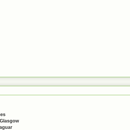
ces
 Glasgow
aguar