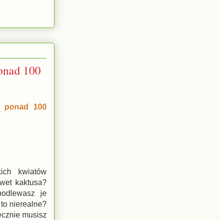
ponad 100
ji ponad 100
ich kwiatów
awet kaktusa?
podlewasz je
 to nierealne?
iecznie musisz