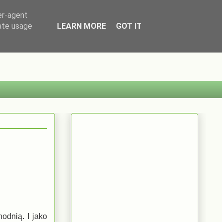
er-agent
rate usage
LEARN MORE
GOT IT
odnią. I jako