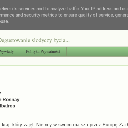
liver its services and to analyze traffic. Your IP address and us
rmance and security metrics to ensure quality of service, gene
buse.
egustowanie słodyczy życia...
Wywiady
Polityka Prywatności
y
de Rosnay
lbatros
ni kraj, który zajęli Niemcy w swoim marszu przez Europę Zach