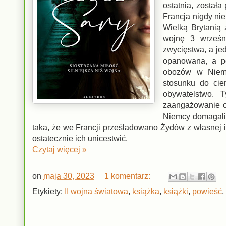
ostatnia, został
Francja nigdy nie
Wielką Brytanią
wojnę 3 wrześn
zwycięstwa, a je
opanowana, a po
obozów w Niemc
stosunku do cie
obywatelstwo. 
zaangażowanie o
Niemcy domagali 
taka, że we Francji prześladowano Żydów z własnej 
ostatecznie ich unicestwić.
Czytaj więcej »
on
maja 30, 2023
1 komentarz:
Etykiety:
II wojna światowa
,
książka
,
książki
,
powieść
,