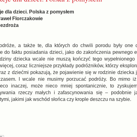
cje dla dzieci. Polska z pomysłem
Paweł Florczakowie
ezdroża
odróże, a także te, dla których do chwili porodu były one
 do faktu posiadania dzieci, jako do zakończenia pewnego e
ziny dziecka wcale nie muszą kończyć tego wypełnionego
więcej, coraz liczniejsze przykłady podróżników, którzy eksplo
az z dziećmi pokazują, że pojawienie się w rodzinie dziecka 
zasem. I wcale nie musimy porzucać podróży. Bo mimo iż
ieco inaczej, może nieco mniej spontanicznie, to zyskuje
ywania rzeczy małych i zafascynowania się – podobnie j
ymi, jakimi jak wschód słońca czy krople deszczu na szybie.