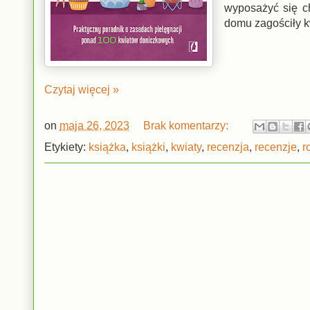
wyposażyć się c
domu zagościły kw
Czytaj więcej »
on
maja 26, 2023
Brak komentarzy:
Etykiety:
książka
,
książki
,
kwiaty
,
recenzja
,
recenzje
,
r