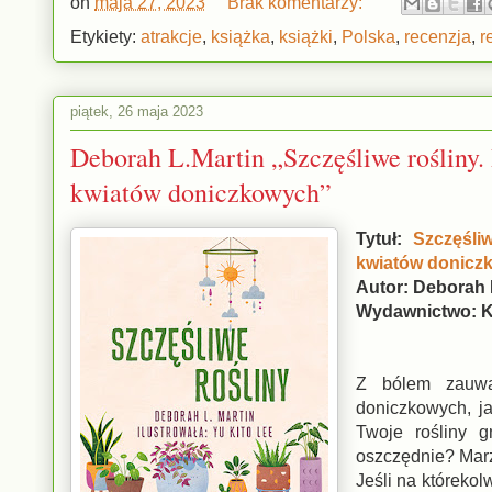
on
maja 27, 2023
Brak komentarzy:
Etykiety:
atrakcje
,
książka
,
książki
,
Polska
,
recenzja
,
r
piątek, 26 maja 2023
Deborah L.Martin „Szczęśliwe rośliny.
kwiatów doniczkowych”
Tytuł:
Szczęśli
kwiatów donicz
Autor: Deborah 
Wydawnictwo: K
Z bólem zauwa
doniczkowych, ja
Twoje rośliny 
oszczędnie? Marzy
Jeśli na którekol