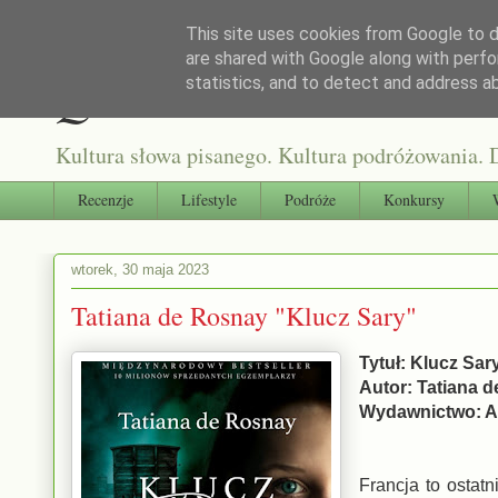
This site uses cookies from Google to de
are shared with Google along with perfo
Qultura słowa
statistics, and to detect and address a
Kultura słowa pisanego. Kultura podróżowania. D
Recenzje
Lifestyle
Podróże
Konkursy
wtorek, 30 maja 2023
Tatiana de Rosnay "Klucz Sary"
Tytuł: Klucz Sar
Autor: Tatiana 
Wydawnictwo: A
Francja to ostat