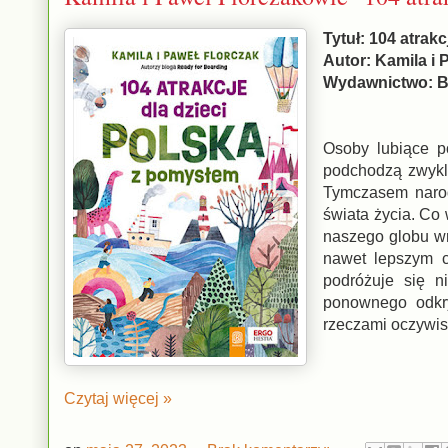
Tytuł: 104 atrak
Autor: Kamila i 
Wydawnictwo: B
Osoby lubiące p
podchodzą zwykle
Tymczasem narod
świata życia. Co 
naszego globu wr
nawet lepszym c
podróżuje się n
ponownego odkr
rzeczami oczywist
Czytaj więcej »