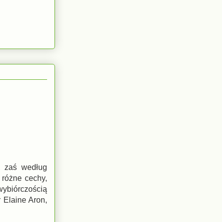
, zaś według
 różne cechy,
wybiórczością
 Elaine Aron,