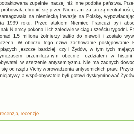
a potraktowana zupełnie inaczej niż inne podbite państwa. Prz
 próbowała chronić się przed Niemcami za tarczą neutralności,
 zareagowała na niemiecką inwazję na Polskę, wypowiadając
ia 1939 roku. Przed atakiem Niemiec Francuzi byli abso
dnak Niemcy pokonali ich zaledwie w ciągu sześciu tygodni. Fr
nad 1,5 miliona żołnierzy trafiło do niewoli i zostało wy
zech. W obliczu tego dziwi zachowanie postępowanie 
rpiących jeszcze bardziej, czyli Żydów, w tym tych mający
Tymczasem przemilczanym obecnie rozdziałem w historii 
bywateli w szerzenie antysemityzmu. Nie ma żadnych dowod
się od rządu Vichy wprowadzenia antysemickich praw. Przykr
inicjatywy, a współobywatele byli gotowi dyskryminować Żydów
recenzja
,
recenzje