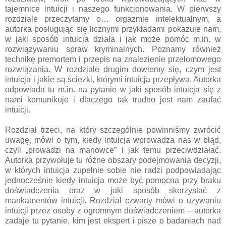
tajemnice intuicji i naszego funkcjonowania. W pierwszy
rozdziale przeczytamy o… orgazmie intelektualnym, a
autorka posługując się licznymi przykładami pokazuje nam,
w jaki sposób intuicja działa i jak może pomóc m.in. w
rozwiązywaniu spraw kryminalnych. Poznamy również
technikę premortem i przepis na znalezienie przełomowego
rozwiązania. W rozdziale drugim dowiemy się, czym jest
intuicja i jakie są ścieżki, którymi intuicja przepływa. Autorka
odpowiada tu m.in. na pytanie w jaki sposób intuicja się z
nami komunikuje i dlaczego tak trudno jest nam zaufać
intuicji.
Rozdział trzeci, na który szczególnie powinniśmy zwrócić
uwagę, mówi o tym, kiedy intuicja wprowadza nas w błąd,
czyli „prowadzi na manowce” i jak temu przeciwdziałać.
Autorka przywołuje tu różne obszary podejmowania decyzji,
w których intuicja zupełnie sobie nie radzi podpowiadając
jednocześnie kiedy intuicja może być pomocna przy braku
doświadczenia oraz w jaki sposób skorzystać z
mankamentów intuicji. Rozdział czwarty mówi o używaniu
intuicji przez osoby z ogromnym doświadczeniem – autorka
zadaje tu pytanie, kim jest ekspert i pisze o badaniach nad