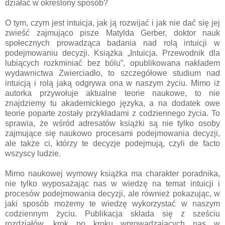
działać w określony sposób?
O tym, czym jest intuicja, jak ją rozwijać i jak nie dać się jej
zwieść zajmująco pisze Matylda Gerber, doktor nauk
społecznych prowadząca badania nad rolą intuicji w
podejmowaniu decyzji. Książka „Intuicja. Przewodnik dla
lubiących rozkminiać bez bólu”, opublikowana nakładem
wydawnictwa Zwierciadło, to szczegółowe studium nad
intuicją i rolą jaką odgrywa ona w naszym życiu. Mimo iż
autorka przywołuje aktualne teorie naukowe, to nie
znajdziemy tu akademickiego języka, a na dodatek owe
teorie poparte zostały przykładami z codziennego życia. To
sprawia, że wśród adresatów książki są nie tylko osoby
zajmujące się naukowo procesami podejmowania decyzji,
ale także ci, którzy te decyzje podejmują, czyli de facto
wszyscy ludzie.
Mimo naukowej wymowy książka ma charakter poradnika,
nie tylko wyposażając nas w wiedzę na temat intuicji i
procesów podejmowania decyzji, ale również pokazując, w
jaki sposób możemy te wiedzę wykorzystać w naszym
codziennym życiu. Publikacja składa się z sześciu
rozdziałów, krok po kroku wprowadzających nas w