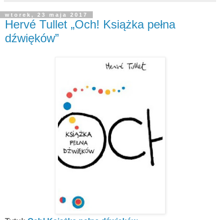
wtorek, 23 maja 2017
Hervé Tullet „Och! Książka pełna
dźwięków”