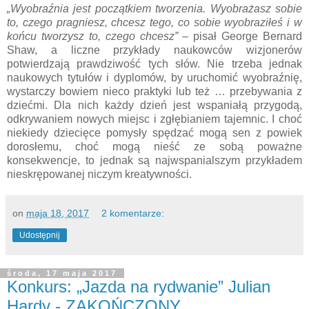
„Wyobraźnia jest początkiem tworzenia. Wyobrażasz sobie
to, czego pragniesz, chcesz tego, co sobie wyobraziłeś i w
końcu tworzysz to, czego chcesz”
– pisał George Bernard
Shaw, a liczne przykłady naukowców wizjonerów
potwierdzają prawdziwość tych słów. Nie trzeba jednak
naukowych tytułów i dyplomów, by uruchomić wyobraźnię,
wystarczy bowiem nieco praktyki lub też … przebywania z
dziećmi. Dla nich każdy dzień jest wspaniałą przygodą,
odkrywaniem nowych miejsc i zgłębianiem tajemnic. I choć
niekiedy dziecięce pomysły spędzać mogą sen z powiek
dorosłemu, choć mogą nieść ze sobą poważne
konsekwencje, to jednak są najwspanialszym przykładem
nieskrępowanej niczym kreatywności.
on
maja 18, 2017
2 komentarze:
Udostępnij
środa, 17 maja 2017
Konkurs: „Jazda na rydwanie” Julian
Hardy - ZAKOŃCZONY