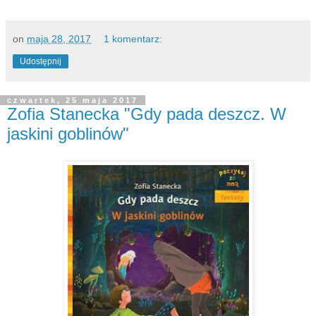
on
maja 28, 2017
1 komentarz:
Udostępnij
czwartek, 25 maja 2017
Zofia Stanecka "Gdy pada deszcz. W
jaskini goblinów"