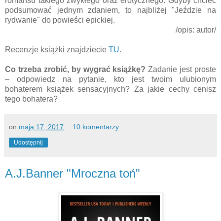
romansu takiego zwykłego oraz erotycznego. Gdyby chcieć
podsumować jednym zdaniem, to najbliżej "Jeździe na
rydwanie" do powieści epickiej.
/opis: autor/
Recenzje książki znajdziecie
TU
.
Co trzeba zrobić, by wygrać książkę?
Zadanie jest proste
– odpowiedz na pytanie, kto jest twoim ulubionym
bohaterem książek sensacyjnych? Za jakie cechy cenisz
tego bohatera?
on
maja 17, 2017
10 komentarzy:
Udostępnij
A.J.Banner "Mroczna toń"