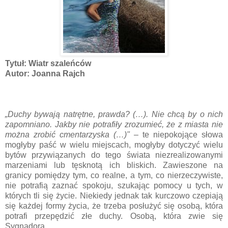
Tytuł: Wiatr szaleńców
Autor: Joanna Rajch
„Duchy bywają natrętne, prawda? (…). Nie chcą by o nich
zapomniano. Jakby nie potrafiły zrozumieć, że z miasta nie
można zrobić cmentarzyska (…)"
– te niepokojące słowa
mogłyby paść w wielu miejscach, mogłyby dotyczyć wielu
bytów przywiązanych do tego świata niezrealizowanymi
marzeniami lub tęsknotą ich bliskich. Zawieszone na
granicy pomiędzy tym, co realne, a tym, co nierzeczywiste,
nie potrafią zaznać spokoju, szukając pomocy u tych, w
których tli się życie. Niekiedy jednak tak kurczowo czepiają
się każdej formy życia, że trzeba posłużyć się osobą, która
potrafi przepędzić złe duchy. Osobą, która zwie się
Sygnadora…