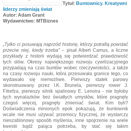
Tytuł:
Buntownicy. Kreatywni
liderzy zmieniają świat
Autor: Adam Grant
Wydawnictwo: MTBiznes
„Tylko ci posuwają naprzód historię, którzy potrafią powstać
przeciw niej, kiedy trzeba”
– pisał Albert Camus, a liczne
przykłady z historii wydają się potwierdzać prawdziwość
tych słów. Okresy największego rozwoju cywilizacyjnego
przypadają na czas buntów wobec rzeczywistości, a także
na czasy rozwoju nauki, która przesuwała granice tego, co
wydawało się niemożliwe. Pierwszy statek parowy
skonstruowany przez I.K. Brunela, pierwszy rower J.
Fitrefza, pierwszy silnik spalinowy E. Lenoira - nie byłoby
tych wynalazków bez światłych umysłów, które pragnęły
czegoś więcej, pragnęły zmieniać świat. Kim byli?
Doświadczenia minionych epok pokazują, że buntownik
wcale nie musi używać przemocy fizycznej, że wystarczy
nieszablonowy sposób myślenia, inne spojrzenie na wiele
kwestii bądź paląca potrzeba, by stać się takim