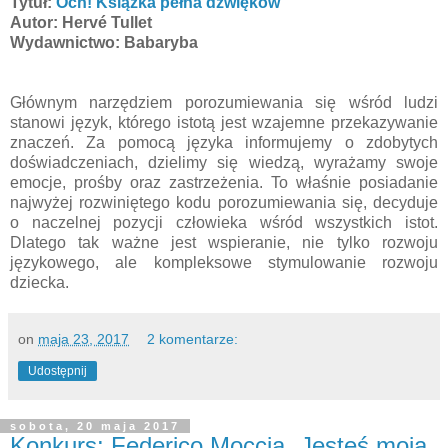
Tytuł:
Och! Książka pełna dźwięków
Autor: Hervé Tullet
Wydawnictwo: Babaryba
Głównym narzędziem porozumiewania się wśród ludzi
stanowi język, którego istotą jest wzajemne przekazywanie
znaczeń. Za pomocą języka informujemy o zdobytych
doświadczeniach, dzielimy się wiedzą, wyrażamy swoje
emocje, prośby oraz zastrzeżenia. To właśnie posiadanie
najwyżej rozwiniętego kodu porozumiewania się, decyduje
o naczelnej pozycji człowieka wśród wszystkich istot.
Dlatego tak ważne jest wspieranie, nie tylko rozwoju
językowego, ale kompleksowe stymulowanie rozwoju
dziecka.
on
maja 23, 2017
2 komentarze:
Udostępnij
sobota, 20 maja 2017
Konkurs: Federico Moccia „Jesteś moją