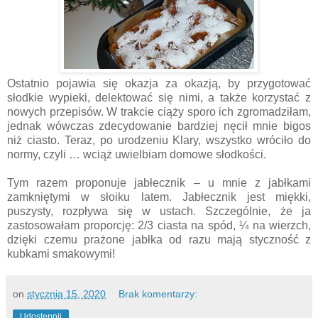
Ostatnio pojawia się okazja za okazją, by przygotować
słodkie wypieki, delektować się nimi, a także korzystać z
nowych przepisów. W trakcie ciąży sporo ich zgromadziłam,
jednak wówczas zdecydowanie bardziej nęcił mnie bigos
niż ciasto. Teraz, po urodzeniu Klary, wszystko wróciło do
normy, czyli … wciąż uwielbiam domowe słodkości.
Tym razem proponuje jabłecznik – u mnie z jabłkami
zamkniętymi w słoiku latem. Jabłecznik jest miękki,
puszysty, rozpływa się w ustach. Szczególnie, że ja
zastosowałam proporcję: 2/3 ciasta na spód, ¼ na wierzch,
dzięki czemu prażone jabłka od razu mają styczność z
kubkami smakowymi!
on
stycznia 15, 2020
Brak komentarzy:
Udostępnij