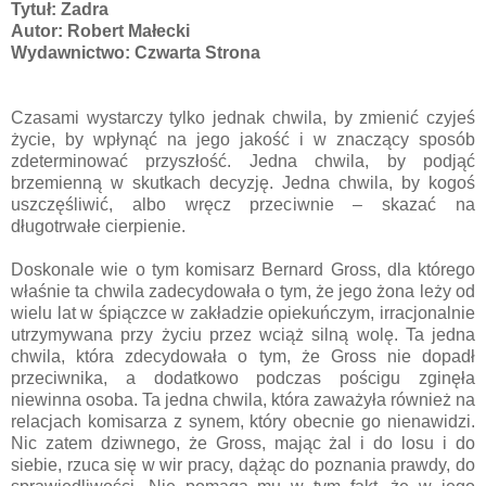
Tytuł: Zadra
Autor: Robert Małecki
Wydawnictwo: Czwarta Strona
Czasami wystarczy tylko jednak chwila, by zmienić czyjeś
życie, by wpłynąć na jego jakość i w znaczący sposób
zdeterminować przyszłość. Jedna chwila, by podjąć
brzemienną w skutkach decyzję. Jedna chwila, by kogoś
uszczęśliwić, albo wręcz przeciwnie – skazać na
długotrwałe cierpienie.
Doskonale wie o tym komisarz Bernard Gross, dla którego
właśnie ta chwila zadecydowała o tym, że jego żona leży od
wielu lat w śpiączce w zakładzie opiekuńczym, irracjonalnie
utrzymywana przy życiu przez wciąż silną wolę. Ta jedna
chwila, która zdecydowała o tym, że Gross nie dopadł
przeciwnika, a dodatkowo podczas pościgu zginęła
niewinna osoba. Ta jedna chwila, która zaważyła również na
relacjach komisarza z synem, który obecnie go nienawidzi.
Nic zatem dziwnego, że Gross, mając żal i do losu i do
siebie, rzuca się w wir pracy, dążąc do poznania prawdy, do