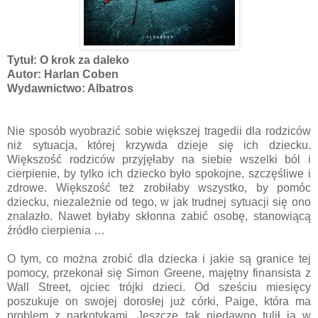
Tytuł: O krok za daleko
Autor: Harlan Coben
Wydawnictwo: Albatros
Nie sposób wyobrazić sobie większej tragedii dla rodziców
niż sytuacja, której krzywda dzieje się ich dziecku.
Większość rodziców przyjęłaby na siebie wszelki ból i
cierpienie, by tylko ich dziecko było spokojne, szczęśliwe i
zdrowe. Większość też zrobiłaby wszystko, by pomóc
dziecku, niezależnie od tego, w jak trudnej sytuacji się ono
znalazło. Nawet byłaby skłonna zabić osobę, stanowiącą
źródło cierpienia …
O tym, co można zrobić dla dziecka i jakie są granice tej
pomocy, przekonał się Simon Greene, majętny finansista z
Wall Street, ojciec trójki dzieci. Od sześciu miesięcy
poszukuje on swojej dorosłej już córki, Paige, która ma
problem z narkotykami. Jeszcze tak niedawno tulił ją w