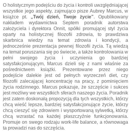
O holistycznym podejściu do życia i kontroli uwzględniającej
wszystkie jego aspekty, zajmująco pisze Aubrey Marcus, w
książce pt.
„Twój dzień, Twoje życie”
. Opublikowany
nakładem wydawnictwa Septem poradnik autorstwa
założyciela i dyrektora Onnit, spółki promującej styl życia
oparty na holistycznej filozofii zdrowia, to prawdziwa
skarbnica wiedzy na temat zdrowia i kondycji, a
jednocześnie prezentacja pewnej filozofii życia. Tą wiedzą
na temat poruszania się po świecie, a także kontrolowania w
pełni swojego życia i uczynienia go bardziej
satysfakcjonującym, Marcus dzieli się z nami właśnie za
pośrednictwem książki. Prezentowane przez niego
podejście dalekie jest od pełnych wyrzeczeń diet, czy
filozofii zalecającej koncentrację na pracy, z pominięciem
życia rodzinnego. Marcus pokazuje, że szczęście i sukces
jest możliwy we wszystkich sferach naszego życia. Poradnik
jest zatem doskonałą propozycją dla tych wszystkich, którzy
chcą wieść lepsze, bardziej satysfakcjonujące życie, którzy
chcą cieszyć się zdrowiem i wysportowaną sylwetką, którzy
chcą wzrastać na każdej płaszczyźnie funkcjonowania.
Promuje on swego rodzaju work-life balance, a równowaga
ta prowadzi nas do szczęścia.