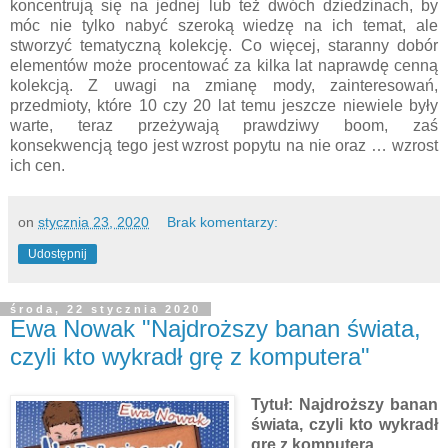
koncentrują się na jednej lub też dwóch dziedzinach, by
móc nie tylko nabyć szeroką wiedzę na ich temat, ale
stworzyć tematyczną kolekcję. Co więcej, staranny dobór
elementów może procentować za kilka lat naprawdę cenną
kolekcją. Z uwagi na zmianę mody, zainteresowań,
przedmioty, które 10 czy 20 lat temu jeszcze niewiele były
warte, teraz przeżywają prawdziwy boom, zaś
konsekwencją tego jest wzrost popytu na nie oraz … wzrost
ich cen.
on
stycznia 23, 2020
Brak komentarzy:
Udostępnij
środa, 22 stycznia 2020
Ewa Nowak "Najdroższy banan świata,
czyli kto wykradł grę z komputera"
Tytuł: Najdroższy banan
świata, czyli kto wykradł
grę z komputera