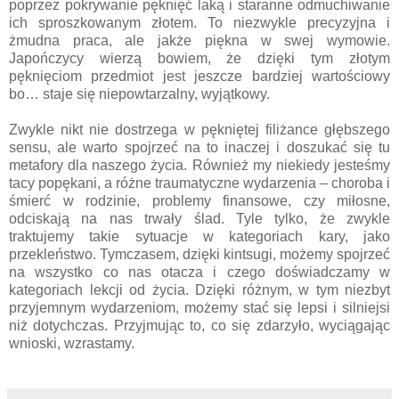
poprzez pokrywanie pęknięć laką i staranne odmuchiwanie
ich sproszkowanym złotem. To niezwykle precyzyjna i
żmudna praca, ale jakże piękna w swej wymowie.
Japończycy wierzą bowiem, że dzięki tym złotym
pęknięciom przedmiot jest jeszcze bardziej wartościowy
bo… staje się niepowtarzalny, wyjątkowy.
Zwykle nikt nie dostrzega w pękniętej filiżance głębszego
sensu, ale warto spojrzeć na to inaczej i doszukać się tu
metafory dla naszego życia. Również my niekiedy jesteśmy
tacy popękani, a różne traumatyczne wydarzenia – choroba i
śmierć w rodzinie, problemy finansowe, czy miłosne,
odciskają na nas trwały ślad. Tyle tylko, że zwykle
traktujemy takie sytuacje w kategoriach kary, jako
przekleństwo. Tymczasem, dzięki kintsugi, możemy spojrzeć
na wszystko co nas otacza i czego doświadczamy w
kategoriach lekcji od życia. Dzięki różnym, w tym niezbyt
przyjemnym wydarzeniom, możemy stać się lepsi i silniejsi
niż dotychczas. Przyjmując to, co się zdarzyło, wyciągając
wnioski, wzrastamy.