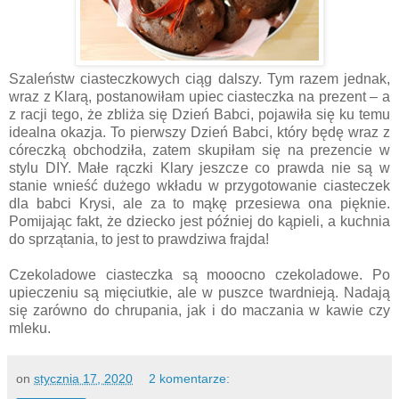
Szaleństw ciasteczkowych ciąg dalszy. Tym razem jednak,
wraz z Klarą, postanowiłam upiec ciasteczka na prezent – a
z racji tego, że zbliża się Dzień Babci, pojawiła się ku temu
idealna okazja. To pierwszy Dzień Babci, który będę wraz z
córeczką obchodziła, zatem skupiłam się na prezencie w
stylu DIY. Małe rączki Klary jeszcze co prawda nie są w
stanie wnieść dużego wkładu w przygotowanie ciasteczek
dla babci Krysi, ale za to mąkę przesiewa ona pięknie.
Pomijając fakt, że dziecko jest później do kąpieli, a kuchnia
do sprzątania, to jest to prawdziwa frajda!
Czekoladowe ciasteczka są mooocno czekoladowe. Po
upieczeniu są mięciutkie, ale w puszce twardnieją. Nadają
się zarówno do chrupania, jak i do maczania w kawie czy
mleku.
on
stycznia 17, 2020
2 komentarze: