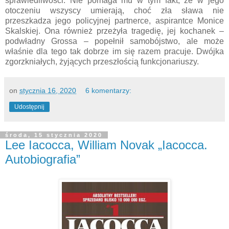
sprawiedliwości. Nie pomaga mu w tym fakt, że w jego
otoczeniu wszyscy umierają, choć zła sława nie
przeszkadza jego policyjnej partnerce, aspirantce Monice
Skalskiej. Ona również przeżyła tragedię, jej kochanek –
podwładny Grossa – popełnił samobójstwo, ale może
właśnie dla tego tak dobrze im się razem pracuje. Dwójka
zgorzkniałych, żyjących przeszłością funkcjonariuszy.
on
stycznia 16, 2020
6 komentarzy:
Udostępnij
środa, 15 stycznia 2020
Lee Iacocca, William Novak „Iacocca.
Autobiografia”