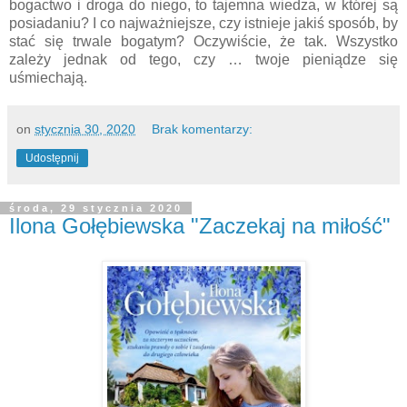
bogactwo i droga do niego, to tajemna wiedza, w której są
posiadaniu? I co najważniejsze, czy istnieje jakiś sposób, by
stać się trwale bogatym? Oczywiście, że tak. Wszystko
zależy jednak od tego, czy … twoje pieniądze się
uśmiechają.
on
stycznia 30, 2020
Brak komentarzy:
Udostępnij
środa, 29 stycznia 2020
Ilona Gołębiewska "Zaczekaj na miłość"