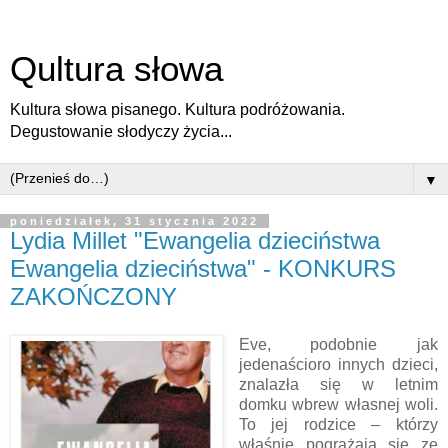
Qultura słowa
Kultura słowa pisanego. Kultura podróżowania.
Degustowanie słodyczy życia...
▼
poniedziałek, 31 stycznia 2022
Lydia Millet "Ewangelia dzieciństwa
Ewangelia dzieciństwa" - KONKURS
ZAKOŃCZONY
Eve, podobnie jak
jedenaścioro innych dzieci,
znalazła się w letnim
domku wbrew własnej woli.
To jej rodzice – którzy
właśnie pogrążają się ze