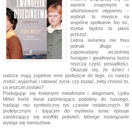
swoimi znajomymi w
alkoholowym otępieniu –
wybrali to miejsce na
wspólne spotkanie. No nic,
trzeba będzie to jakoś
przeżyć.
Letnia sielanka nie trwa
jednak długo –
zapowiadany wcześniej
huragan i gwałtowna burza
niszczą część posiadłości.
Okazuje się, że dzieci i
rodzice mają zupełnie inne podejście do tego, co należy
zrobić: wyjechać i ratować życie, czy zostać, żeby chronić to,
co jeszcze zostało?
Posługując się kolejnymi metaforami i alegoriami, Lydia
Millet kreśli świat zadziwiająco podobny do naszego,
nadając mu symboliczny rys czasów ostatecznych. W
profetycznym i dającym do myślenia tonie opisuje
zaostrzający się konflikt pokoleń, którego rozwiązanie
wydaje się niemożliwe.