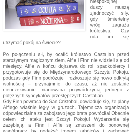
niespokojnej
duszy muszą
zjednoczyć siły,
gdy śmiertelny
wróg zagraża
królestwu. Czy
uda im się
utrzymać pokój na świecie?
Po połączeniu sił, by ocalić królestwo Castallan przed
starożytnym magicznym złem, Alfie i Finn nie widzieli się od
miesięcy. Alfie w końcu dojrzewa do roli spadkobiercy i
przygotowuje się do Międzynarodowego Szczytu Pokoju,
podczas gdy Finn podróżuje i rozkoszuje się nowo odkrytą
wolnością – przynajmniej do czasu, aż nie zostanie
nieoczekiwanie mianowana przywódczynią jednego z
potężnych syndykatów przestępczych Castallan.
Gdy Finn powraca do San Cristobal, dowiaduje się, że plany
Alfiego właśnie legły w gruzach. Tajemnicza organizacja
odpowiedzialna za zabójstwo jego brata powróciła! Obecnie
celem ich ataku jest Szczyt Pokoju! Wydarzenia się
zazębiają, a Finn i Alfie są zmuszeni do ponownej
współpracy, by podążyć tropem zabójców i zachować