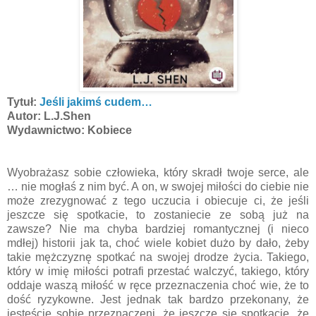
Tytuł:
Jeśli jakimś cudem…
Autor: L.J.Shen
Wydawnictwo: Kobiece
Wyobrażasz sobie człowieka, który skradł twoje serce, ale
… nie mogłaś z nim być. A on, w swojej miłości do ciebie nie
może zrezygnować z tego uczucia i obiecuje ci, że jeśli
jeszcze się spotkacie, to zostaniecie ze sobą już na
zawsze? Nie ma chyba bardziej romantycznej (i nieco
mdłej) historii jak ta, choć wiele kobiet dużo by dało, żeby
takie mężczyznę spotkać na swojej drodze życia. Takiego,
który w imię miłości potrafi przestać walczyć, takiego, który
oddaje waszą miłość w ręce przeznaczenia choć wie, że to
dość ryzykowne. Jest jednak tak bardzo przekonany, że
jesteście sobie przeznaczeni, że jeszcze się spotkacie, że