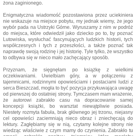
żona zaginionego.
Enigmatyczna wiadomość pozostawiona przez uciekiniera
nie wskazuje na miejsce pobytu, my jednak wiemy, że jego
wybór pada na Ustrzyki Górne. Wyruszamy z nim w podróż
do miejsca, które odwiedził jako dziecko po to, by poznać
Lutowiska, wysłuchać fascynujących ludzkich historii, tych
współczesnych i tych z przeszłości, a także poznać tak
naprawdę swoją rodzinę i jej historię. Tyle tylko, że wszystko
to odbywa się w nieco mało zachęcający sposób.
Przyznam, że sięgnęłam po książkę z wielkimi
oczekiwaniami. Uwielbiam góry, a w połączeniu z
tajemnicami, rodzinnymi opowieściami i postaciami ludzi z
serca Bieszczad, mogła to być pozycja przykuwająca uwagę
od pierwszej do ostatniej strony. Tymczasem mam wrażenie,
że autorowi zabrakło casu na dopracowanie samej
koncepcji książki, bo warsztat niewątpliwie posiada.
Niestety rozmyta fabuła, brak głównego jej trzonu, niejasny
cel opowieści zaciemniają nieco obraz i zniechęcają do
lektury. Zagłębiamy się w nią, czytamy kolejne strony nie
wiedząc właściwie z czym mamy do czynienia. Zabrakło tu