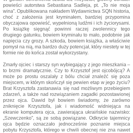
powieści autorstwa Sebastiana Sadleja, pt. „To nie moja
wina”. Opublikowana nakładem Wydawnictwa SQN historia,
choć z założenia jest kryminałem, bardziej przypomina
obyczajowa opowieść, wypełnioną ludźmi i ich życiorysami.
Po książkę sięgnąć powinni raczej zwolennicy tego
drugiego gatunku, bowiem kryminału to mało, podobnie jak
napięcia czy grozy. A szkoda, bowiem książka, a właściwie
pomysł na nią, ma bardzo duży potencjał, który niestety w tej
formie nie do końca został wykorzystany.
Zmarły ojciec i starszy syn wybiegający z jego mieszkania –
to brzmi dramatycznie. Czy to Krzysztof jest ojcobójcą? A
może po prostu oszalały z bólu chciał znaleźć się poza
miejscem, w którym skończył się pewien etap w jego życiu?
Brat Krzysztofa zastanawia się nad możliwym przebiegiem
zdarzeń, a także nad rozwiązaniem zagadki pozostawionej
przez ojca. Dawid był bowiem świadomy, że zarówno
zniknięcie Krzysztofa, jak i wiadomość widniejąca na
ekranie komputera ojca, zawierająca ukraińskie nazwisko:
„Szewczenko”, są ze sobą powiązane. Odkrycie tajemnicy
ojca będzie oznaczało jednocześnie poznanie miejsca
pobytu Krzysztofa, którego w chwili obecnej nie zna nawet