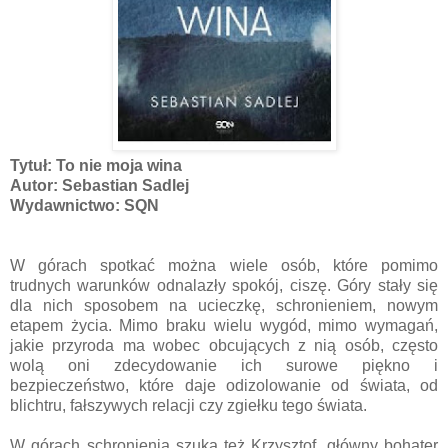
Tytuł: To nie moja wina
Autor: Sebastian Sadlej
Wydawnictwo: SQN
W górach spotkać można wiele osób, które pomimo
trudnych warunków odnalazły spokój, ciszę. Góry stały się
dla nich sposobem na ucieczkę, schronieniem, nowym
etapem życia. Mimo braku wielu wygód, mimo wymagań,
jakie przyroda ma wobec obcujących z nią osób, często
wolą oni zdecydowanie ich surowe piękno i
bezpieczeństwo, które daje odizolowanie od świata, od
blichtru, fałszywych relacji czy zgiełku tego świata.
W górach schronienia szuka też Krzysztof, główny bohater