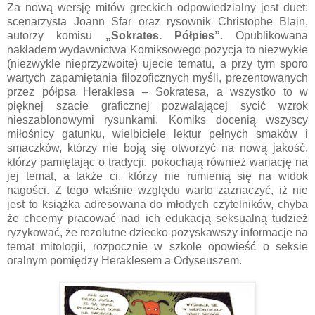
Za nową wersję mitów greckich odpowiedzialny jest duet:
scenarzysta Joann Sfar oraz rysownik Christophe Blain,
autorzy komisu
„Sokrates. Półpies”
. Opublikowana
nakładem wydawnictwa Komiksowego pozycja to niezwykłe
(niezwykle nieprzyzwoite) ujecie tematu, a przy tym sporo
wartych zapamiętania filozoficznych myśli, prezentowanych
przez półpsa Heraklesa – Sokratesa, a wszystko to w
pięknej szacie graficznej pozwalającej sycić wzrok
nieszablonowymi rysunkami. Komiks docenią wszyscy
miłośnicy gatunku, wielbiciele lektur pełnych smaków i
smaczków, którzy nie boją się otworzyć na nową jakość,
którzy pamiętając o tradycji, pokochają również wariację na
jej temat, a także ci, którzy nie rumienią się na widok
nagości. Z tego właśnie względu warto zaznaczyć, iż nie
jest to książka adresowana do młodych czytelników, chyba
że chcemy pracować nad ich edukacją seksualną tudzież
ryzykować, że rezolutne dziecko pozyskawszy informacje na
temat mitologii, rozpocznie w szkole opowieść o seksie
oralnym pomiędzy Heraklesem a Odyseuszem.