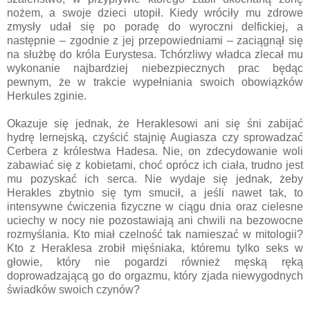
nożem, a swoje dzieci utopił. Kiedy wróciły mu zdrowe
zmysły udał się po poradę do wyroczni delfickiej, a
następnie – zgodnie z jej przepowiedniami – zaciągnął się
na służbę do króla Eurystesa. Tchórzliwy władca zlecał mu
wykonanie najbardziej niebezpiecznych prac będąc
pewnym, że w trakcie wypełniania swoich obowiązków
Herkules zginie.
Okazuje się jednak, że Heraklesowi ani się śni zabijać
hydrę lernejską, czyścić stajnię Augiasza czy sprowadzać
Cerbera z królestwa Hadesa. Nie, on zdecydowanie woli
zabawiać się z kobietami, choć oprócz ich ciała, trudno jest
mu pozyskać ich serca. Nie wydaje się jednak, żeby
Herakles zbytnio się tym smucił, a jeśli nawet tak, to
intensywne ćwiczenia fizyczne w ciągu dnia oraz cielesne
uciechy w nocy nie pozostawiają ani chwili na bezowocne
rozmyślania. Kto miał czelność tak namieszać w mitologii?
Kto z Heraklesa zrobił mięśniaka, któremu tylko seks w
głowie, który nie pogardzi również męską ręką
doprowadzającą go do orgazmu, który zjada niewygodnych
świadków swoich czynów?