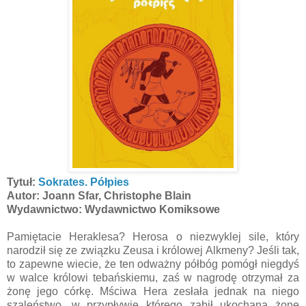
Tytuł:
Sokrates. Półpies
Autor: Joann Sfar, Christophe Blain
Wydawnictwo: Wydawnictwo Komiksowe
Pamiętacie Heraklesa? Herosa o niezwyklej sile, który
narodził się ze związku Zeusa i królowej Alkmeny? Jeśli tak,
to zapewne wiecie, że ten odważny półbóg pomógł niegdyś
w walce królowi tebańskiemu, zaś w nagrodę otrzymał za
żonę jego córkę. Mściwa Hera zesłała jednak na niego
szaleństwo, w przypływie którego zabił ukochaną żonę