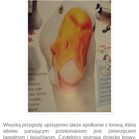
Wiejską przygodę uprzyjemni także spotkanie z krową, która
wbrew panującym przekonaniom jest zwierzęciem
łagodnym i bojaźliwym. Czytelnicy poznają dziecko krowy,