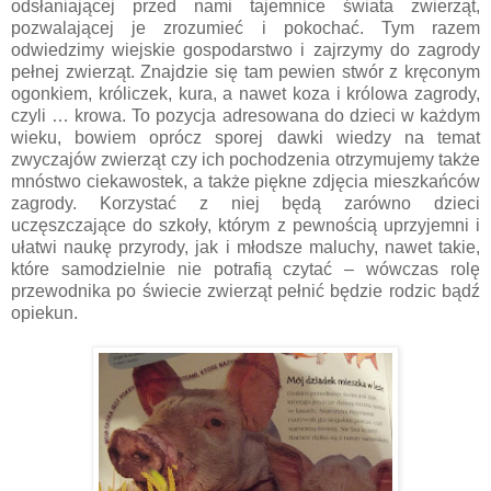
odsłaniającej przed nami tajemnice świata zwierząt,
pozwalającej je zrozumieć i pokochać. Tym razem
odwiedzimy wiejskie gospodarstwo i zajrzymy do zagrody
pełnej zwierząt. Znajdzie się tam pewien stwór z kręconym
ogonkiem, króliczek, kura, a nawet koza i królowa zagrody,
czyli … krowa. To pozycja adresowana do dzieci w każdym
wieku, bowiem oprócz sporej dawki wiedzy na temat
zwyczajów zwierząt czy ich pochodzenia otrzymujemy także
mnóstwo ciekawostek, a także piękne zdjęcia mieszkańców
zagrody. Korzystać z niej będą zarówno dzieci
uczęszczające do szkoły, którym z pewnością uprzyjemni i
ułatwi naukę przyrody, jak i młodsze maluchy, nawet takie,
które samodzielnie nie potrafią czytać – wówczas rolę
przewodnika po świecie zwierząt pełnić będzie rodzic bądź
opiekun.