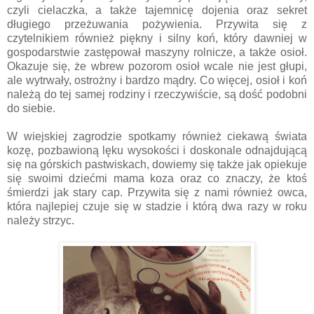
czyli cielaczka, a także tajemnicę dojenia oraz sekret
długiego przeżuwania pożywienia. Przywita się z
czytelnikiem również piękny i silny koń, który dawniej w
gospodarstwie zastępował maszyny rolnicze, a także osioł.
Okazuje się, że wbrew pozorom osioł wcale nie jest głupi,
ale wytrwały, ostrożny i bardzo mądry. Co więcej, osioł i koń
należą do tej samej rodziny i rzeczywiście, są dość podobni
do siebie.
W wiejskiej zagrodzie spotkamy również ciekawą świata
kozę, pozbawioną lęku wysokości i doskonale odnajdującą
się na górskich pastwiskach, dowiemy się także jak opiekuje
się swoimi dziećmi mama koza oraz co znaczy, że ktoś
śmierdzi jak stary cap. Przywita się z nami również owca,
która najlepiej czuje się w stadzie i którą dwa razy w roku
należy strzyc.