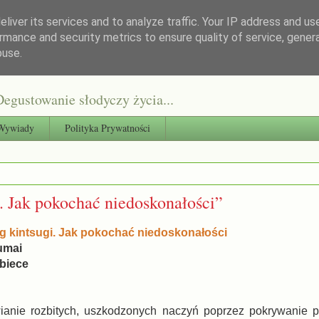
liver its services and to analyze traffic. Your IP address and us
rmance and security metrics to ensure quality of service, gene
buse.
egustowanie słodyczy życia...
Wywiady
Polityka Prywatności
. Jak pokochać niedoskonałości”
g kintsugi. Jak pokochać niedoskonałości
Kumai
biece
wianie rozbitych, uszkodzonych naczyń poprzez pokrywanie p