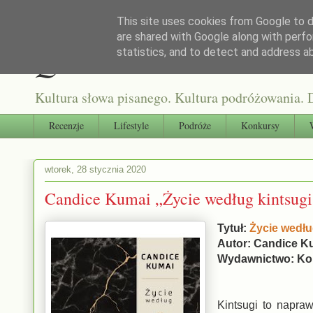
This site uses cookies from Google to de
are shared with Google along with perfo
Qultura słowa
statistics, and to detect and address a
Kultura słowa pisanego. Kultura podróżowania. D
Recenzje
Lifestyle
Podróże
Konkursy
wtorek, 28 stycznia 2020
Candice Kumai „Życie według kintsugi
Tytuł:
Życie wedłu
Autor: Candice 
Wydawnictwo: Ko
Kintsugi to napra