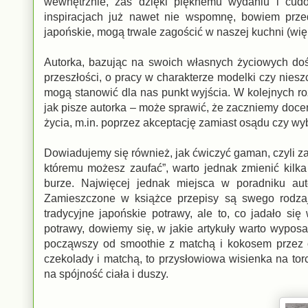
wewnętrznie, zaś dzięki pięknemu wydaniu i cud
inspiracjach już nawet nie wspomnę, bowiem przeds
japońskie, mogą trwale zagościć w naszej kuchni (wię
Autorka, bazując na swoich własnych życiowych dośw
przeszłości, o pracy w charakterze modelki czy nies
mogą stanowić dla nas punkt wyjścia. W kolejnych r
jak pisze autorka – może sprawić, że zaczniemy doce
życia, m.in. poprzez akceptację zamiast osądu czy wy
Dowiadujemy się również, jak ćwiczyć gaman, czyli za
któremu możesz zaufać”, warto jednak zmienić kilk
burze. Najwięcej jednak miejsca w poradniku au
Zamieszczone w książce przepisy są swego rodzaju
tradycyjne japońskie potrawy, ale to, co jadało s
potrawy, dowiemy się, w jakie artykuły warto wypos
począwszy od smoothie z matchą i kokosem przez on
czekolady i matchą, to przysłowiowa wisienka na torc
na spójność ciała i duszy.