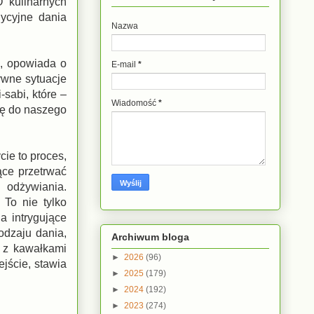
 kulinarnych
dycyjne dania
Nazwa
ą, opowiada o
E-mail
*
ywne sytuacje
sabi, które –
Wiadomość
*
ję do naszego
cie to proces,
ące przetrwać
 odżywiania.
To nie tylko
a intrygujące
odzaju dania,
Archiwum bloga
i z kawałkami
►
2026
(96)
jście, stawia
►
2025
(179)
►
2024
(192)
►
2023
(274)