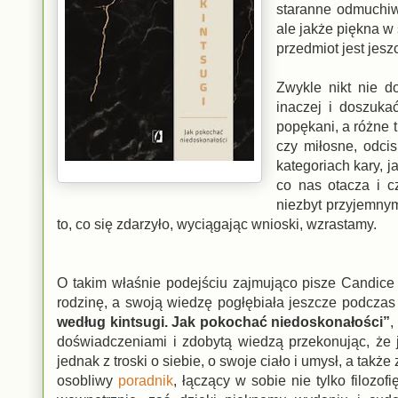
staranne odmuchiw
ale jakże piękna w
przedmiot jest jes
Zwykle nikt nie d
inaczej i doszuka
popękani, a różne 
czy miłosne, odcis
kategoriach kary, 
co nas otacza i c
niezbyt przyjemnym
to, co się zdarzyło, wyciągając wnioski, wzrastamy.
O takim właśnie podejściu zajmująco pisze Candice K
rodzinę, a swoją wiedzę pogłębiała jeszcze podczas 
według kintsugi. Jak pokochać niedoskonałości”
,
doświadczeniami i zdobytą wiedzą przekonując, że je
jednak z troski o siebie, o swoje ciało i umysł, a tak
osobliwy
poradnik
, łączący w sobie nie tylko filozo