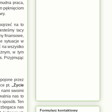
żmudna praca,
ym pęknięciom
owy.
pojrzeć na to
jesteśmy tacy
my finansowe,
ie sytuacje w
ć na wszystko
różnym, w tym
s. Przyjmując
wpojone przez
żce pt.
„Życie
z nami swoimi
walnia nas to
am sposób. Ten
 wzbogaca nas
Formularz kontaktowy