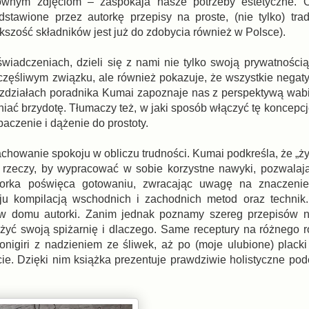
ownym zdjęciom – zaspokaja nasze potrzeby estetyczne. O
tawione przez autorkę przepisy na proste, (nie tylko) tra
kszość składników jest już do zdobycia również w Polsce).
iadczeniach, dzieli się z nami nie tylko swoją prywatności
zczęśliwym związku, ale również pokazuje, że wszystkie negat
ozdziałach poradnika Kumai zapoznaje nas z perspektywą wabi-
niać brzydotę. Tłumaczy też, w jaki sposób włączyć tę koncepc
baczenie i dążenie do prostoty.
chowanie spokoju w obliczu trudności. Kumai podkreśla, że „ży
a rzeczy, by wypracować w sobie korzystne nawyki, pozwalaj
torka poświęca gotowaniu, zwracając uwagę na znaczenie
 kompilacją wschodnich i zachodnich metod oraz technik. 
ię w domu autorki. Zanim jednak poznamy szereg przepisów n
ażyć swoją spiżarnię i dlaczego. Same receptury na różnego r
igiri z nadzieniem ze śliwek, aż po (moje ulubione) plack
ie. Dzięki nim książka prezentuje prawdziwie holistyczne pode