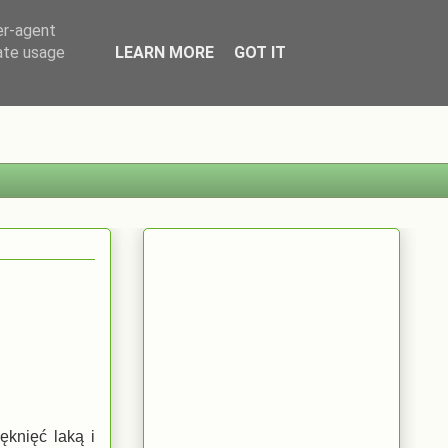
er-agent
rate usage
LEARN MORE
GOT IT
ęknięć laką i