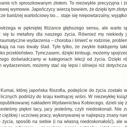
anie ich sproszkowanym złotem. To niezwykle precyzyjna i 
 swej wymowie. Japończycy wierzą bowiem, że dzięki tym złot
zcze bardziej wartościowy bo… staje się niepowtarzalny, wyjątk
ostrzega w pękniętej filiżance głębszego sensu, ale warto s
ć się tu metafory dla naszego życia. Również my niekiedy 
traumatyczne wydarzenia – choroba i śmierć w rodzinie, proble
kają na nas trwały ślad. Tyle tylko, że zwykle traktujemy tak
jako przekleństwo. Tymczasem, dzięki kintsugi, możemy spojrze
zego doświadczamy w kategoriach lekcji od życia. Dzięki 
 wydarzeniom, możemy stać się lepsi i silniejsi niż dotychcza
umai, której japońska filozofia, podejście do życia zostało 
licznych podróży do kraju kwitnącej wiśni. W niezwykłej ksią
 opublikowanej nakładem Wydawnictwa Kobiecego, dzieli się 
steśmy piękni tacy, jacy jesteśmy, czyli niedoskonali. Nie z
że z ciężkiej i uczciwej pracy, wykonywanej w najlepszy znany n
fię życia, sposób na siebie (i na własną niedoskonałość), ale