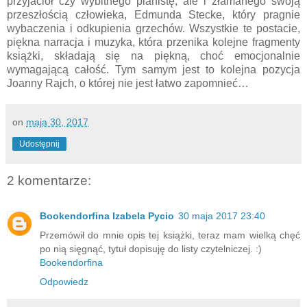
przyjaciół czy wybitnego pianistę, ale i złamanego swoją
przeszłością człowieka, Edmunda Stecke, który pragnie
wybaczenia i odkupienia grzechów. Wszystkie te postacie,
piękna narracja i muzyka, która przenika kolejne fragmenty
książki, składają się na piękną, choć emocjonalnie
wymagającą całość. Tym samym jest to kolejna pozycja
Joanny Rajch, o której nie jest łatwo zapomnieć…
on
maja 30, 2017
Udostępnij
2 komentarze:
Bookendorfina Izabela Pycio
30 maja 2017 23:40
Przemówił do mnie opis tej książki, teraz mam wielką chęć
po nią sięgnąć, tytuł dopisuję do listy czytelniczej. :)
Bookendorfina
Odpowiedz