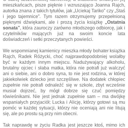
mieszkańcach, pisze pięknie i wzruszająco Joanna Rajch,
autorka znana z takich tytułów, jak „Uciekaj Tariko” czy „Staś
i jego tajemnice”. Tym razem otrzymujemy przepełnioną
pięknymi dźwiękami, ale i prozą życia książkę
„Ostatnia
sonata”
, która zauroczy zarówno młodszego odbiorcę, jak i
czytelników mających już na swoim koncie lata
doświadczeń i setki przeczytanych powieści.
We wspomnianej kamienicy mieszka młody bohater książka
Rajch, Radek Różycki, choć najprawdopodobniej wolałby
być w każdym innym miejscu. Nadużywający alkoholu,
brutalny ojciec i słaba matka, która nie potrafi już walczyć
ani o siebie, ani o dobro syna, to nie jest rodzina, w której
jakiekolwiek dziecko jest szczęśliwe. Na dodatek chłopiec
zupełnie nie potrafi odnaleźć się w szkole, zbyt wcześnie
musiał dojrzeć, by mógł dobrze się czuć pomiędzy
rówieśnikami. Nie jest jednak zupełnie sam – ma dwójkę
wspaniałych przyjaciół; Lucka i Alicję, którzy gotowi są mu
pomóc w każdej sytuacji, którzy nie oceniają ani nie litują
się, ale po prostu są przy nim obecni.
Tak naprawdę w życiu Radka jest jeszcze ktoś, mimo ich