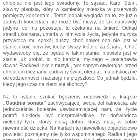
chłopiec nie jest tego świadomy. To sąsiad, Karol Stein,
sławny pianista, który w kamienicy mieszka w przerwach
pomiędzy koncertami. Teraz jednak wygląda na to, że już o
żadnych koncertach nie może być mowy, że tak naprawdę
jedyne, co mu pozostaje, to czekanie na śmierć. Odkąd
stracił ukochaną, umarła w nim wola życia, jedynie muzyka
przywraca mu spokój duszy, choć nawet ona nie jest w
stanie ukoić nerwów, kiedy słyszy kłótnie za ścianą. Choć
wydawałoby się, że będąc w takim stanie, niewiele jest w
stanie już zrobić, to nic bardziej mylnego – postanawia
dawać Radkowi lekcje muzyki, tym samym otwierając przed
chłopcem nieznany, cudowny świat, oferując mu odskocznie
od codzienności i nadzieję na przyszłość. Co jednak będzie,
kiedy jego czas na ziemi się skończy?
Na to pytanie szukać będziemy odpowiedzi w książce
„Ostatnia sonata”
zachwycającej swoją delikatnością, ale
jednocześnie boleśnie uświadamiającej nam, że życie
potrafi niekiedy być niesprawiedliwe, że doświadcza
niekiedy tych, którzy niosą dobro, którzy mają w sobie
niewinność dziecka. Na kartach tej niewielkiej objętościowo
powieści poznajemy nie tylko wspomnianego Radka i jego