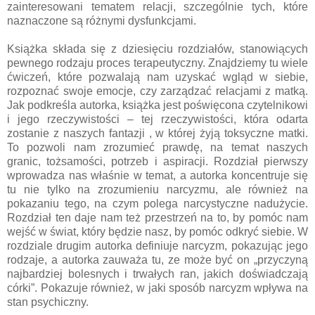
zainteresowani tematem relacji, szczególnie tych, które
naznaczone są różnymi dysfunkcjami.
Książka składa się z dziesięciu rozdziałów, stanowiących
pewnego rodzaju proces terapeutyczny. Znajdziemy tu wiele
ćwiczeń, które pozwalają nam uzyskać wgląd w siebie,
rozpoznać swoje emocje, czy zarządzać relacjami z matką.
Jak podkreśla autorka, książka jest poświęcona czytelnikowi
i jego rzeczywistości – tej rzeczywistości, która odarta
zostanie z naszych fantazji , w której żyją toksyczne matki.
To pozwoli nam zrozumieć prawdę, na temat naszych
granic, tożsamości, potrzeb i aspiracji. Rozdział pierwszy
wprowadza nas właśnie w temat, a autorka koncentruje się
tu nie tylko na zrozumieniu narcyzmu, ale również na
pokazaniu tego, na czym polega narcystyczne nadużycie.
Rozdział ten daje nam też przestrzeń na to, by pomóc nam
wejść w świat, który będzie nasz, by pomóc odkryć siebie. W
rozdziale drugim autorka definiuje narcyzm, pokazując jego
rodzaje, a autorka zauważa tu, ze może być on „przyczyną
najbardziej bolesnych i trwałych ran, jakich doświadczają
córki”. Pokazuje również, w jaki sposób narcyzm wpływa na
stan psychiczny.