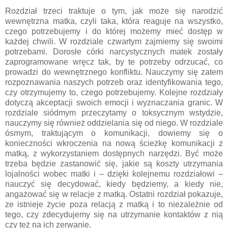
Rozdział trzeci traktuje o tym, jak może się narodzić
wewnętrzna matka, czyli taka, która reaguje na wszystko,
czego potrzebujemy i do której możemy mieć dostęp w
każdej chwili. W rozdziale czwartym zajmiemy się swoimi
potrzebami. Dorosłe córki narcystycznych matek zostały
zaprogramowane wręcz tak, by te potrzeby odrzucać, co
prowadzi do wewnętrznego konfliktu. Nauczymy się zatem
rozpoznawania naszych potrzeb oraz identyfikowania tego,
czy otrzymujemy to, czego potrzebujemy. Kolejne rozdziały
dotyczą akceptacji swoich emocji i wyznaczania granic. W
rozdziale siódmym przeczytamy o toksycznym wstydzie,
nauczymy się również oddzielania się od niego. W rozdziale
ósmym, traktującym o komunikacji, dowiemy się o
konieczności wkroczenia na nową ścieżkę komunikacji z
matką, z wykorzystaniem dostępnych narzędzi. Być może
trzeba będzie zastanowić się, jakie są koszty utrzymania
lojalności wobec matki i – dzięki kolejnemu rozdziałowi –
nauczyć się decydować, kiedy będziemy, a kiedy nie,
angażować się w relacje z matką. Ostatni rozdział pokazuje,
ze istnieje życie poza relacją z matką i to niezależnie od
tego, czy zdecydujemy się na utrzymanie kontaktów z nią
czy też na ich zerwanie.