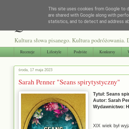
This site uses cookies from Google to de
are shared with Google along with perfo
Qultura słowa
statistics, and to detect and address a
Kultura słowa pisanego. Kultura podróżowania. D
Recenzje
Lifestyle
Podróże
Konkursy
środa, 17 maja 2023
Sarah Penner "Seans spirytystyczny"
Tytuł: Seans spi
Autor: Sarah Pe
Wydawnictwo: H
XIX wiek był wyj