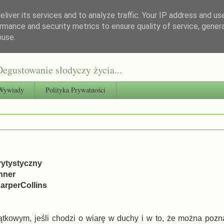
liver its services and to analyze traffic. Your IP address and us
rmance and security metrics to ensure quality of service, gene
buse.
egustowanie słodyczy życia...
Wywiady
Polityka Prywatności
rytystyczny
nner
arperCollins
ątkowym, jeśli chodzi o wiarę w duchy i w to, że można pozn