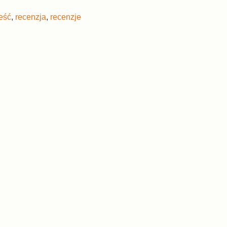
eść
,
recenzja
,
recenzje