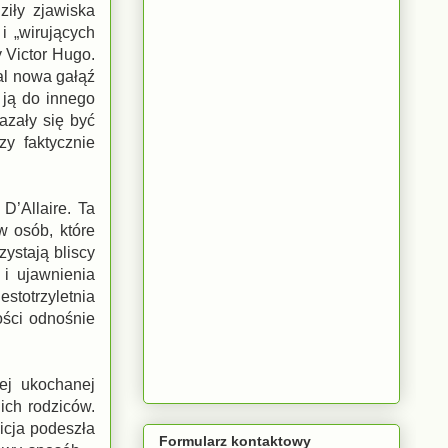
ziły zjawiska
 „wirujących
y Victor Hugo.
al nowa gałąź
 ją do innego
azały się być
zy faktycznie
D’Allaire. Ta
w osób, które
ystają bliscy
 i ujawnienia
stotrzyletnia
ości odnośnie
ej ukochanej
ich rodziców.
icja podeszła
Formularz kontaktowy