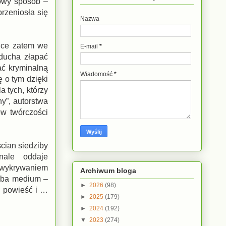
powy sposób –
rzeniosła się
Nazwa
chce zatem we
E-mail
*
 ducha złapać
ać kryminalną
Wiadomość
*
 o tym dzięki
a tych, którzy
y”, autorstwa
w twórczości
cian siedziby
nale oddaje
z wykrywaniem
Archiwum bloga
soba medium –
►
2026
(98)
i powieść i …
►
2025
(179)
►
2024
(192)
▼
2023
(274)