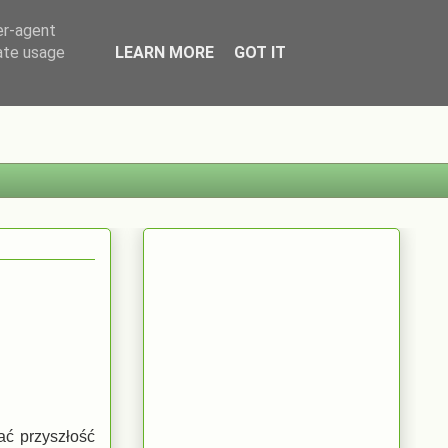
er-agent
rate usage
LEARN MORE
GOT IT
ać przyszłość