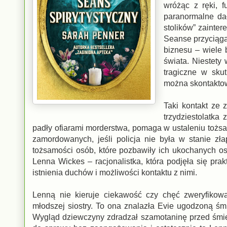
wróżąc z ręki, f
paranormalne da
stolików” zainter
Seanse przyciągał
biznesu – wiele 
świata. Niestety
tragiczne w sku
można skontaktow
Taki kontakt ze 
trzydziestolatka
padły ofiarami morderstwa, pomaga w ustaleniu tożsa
zamordowanych, jeśli policja nie była w stanie zł
tożsamości osób, które pozbawiły ich ukochanych osó
Lenna Wickes – racjonalistka, która podjęła się pr
istnienia duchów i możliwości kontaktu z nimi.
Lenną nie kieruje ciekawość czy chęć zweryfikow
młodszej siostry. To ona znalazła Evie ugodzoną śm
Wygląd dziewczyny zdradzał szamotaninę przed śmierc