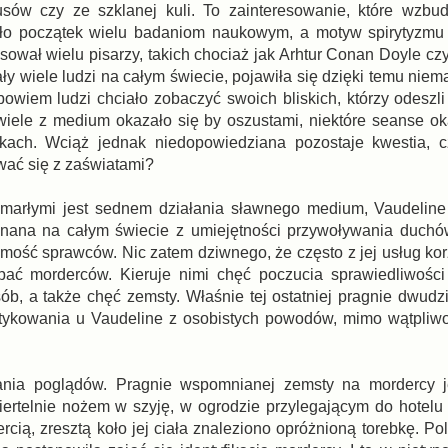
usów czy ze szklanej kuli. To zainteresowanie, które wzbud
ło początek wielu badaniom naukowym, a motyw spirytyzmu i
esował wielu pisarzy, takich chociaż jak Arhtur Conan Doyle cz
y wiele ludzi na całym świecie, pojawiła się dzięki temu niem
bowiem ludzi chciało zobaczyć swoich bliskich, którzy odeszli
 wiele z medium okazało się by oszustami, niektóre seanse ok
tkach. Wciąż jednak niedopowiedziana pozostaje kwestia, c
ać się z zaświatami?
zmarłymi jest sednem działania sławnego medium, Vaudeline 
 znana na całym świecie z umiejętności przywoływania duchó
mość sprawców. Nic zatem dziwnego, że często z jej usług korz
apać morderców. Kieruje nimi chęć poczucia sprawiedliwości
b, a także chęć zemsty. Właśnie tej ostatniej pragnie dwudzie
aktykowania u Vaudeline z osobistych powodów, mimo wątpliw
ania poglądów. Pragnie wspomnianej zemsty na mordercy j
iertelnie nożem w szyję, w ogrodzie przylegającym do hotelu 
ią, zresztą koło jej ciała znaleziono opróżnioną torebkę. Pol