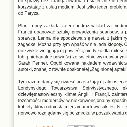
do sprawy bez zaangażowania i ostatecznie to Lenna
korzystając z usług medium. Jest tylko jeden proble
do Paryża.
Plan Lenny zakłada zatem podroż w ślad za medium 
Francji opanować sztukę prowadzenia seansów, a pó
sprawcę. Lenna nie spodziewa się nawet, z jakim ry
zagadkę. Można przy tym wpaść w nie lada kłopoty. 
niezwykle wciągającej powieści, nie tylko dla miłośni
lubią niebanalne powieści ze świetnie wykreowanymi b
Sarah Penner. Opublikowana nakładem wydawnictwa 
autorki, znanej z równie doskonałej „Zaginionej apteki
Tym razem damy się uwieść przerażającej atmosferze
Londyńskiego Towarzystwa Spirytystycznego, 
dziewiętnastowieczny klimat Anglii i Francji, zai
tożsamości morderców w niekonwencjonalny sposób,
kobiety, która odniosła międzynarodowy sukces. Nic
nerwowo rozglądamy się po zmroku w poszukiwaniu du