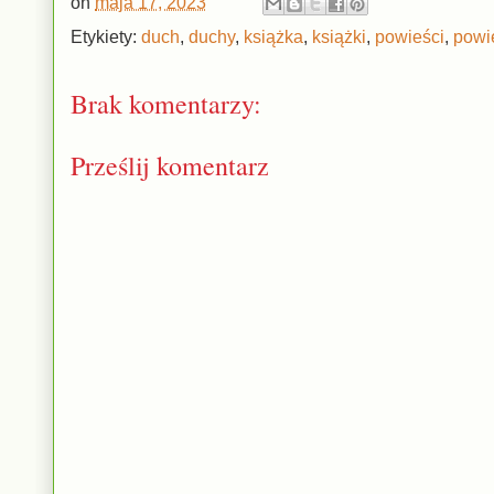
on
maja 17, 2023
Etykiety:
duch
,
duchy
,
książka
,
książki
,
powieści
,
powi
Brak komentarzy:
Prześlij komentarz