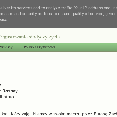
liver its services and to analyze traffic. Your IP address and us
rmance and security metrics to ensure quality of service, gene
buse.
egustowanie słodyczy życia...
Wywiady
Polityka Prywatności
y
de Rosnay
lbatros
ni kraj, który zajęli Niemcy w swoim marszu przez Europę Zach