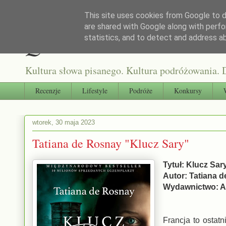
This site uses cookies from Google to de
are shared with Google along with perfo
Qultura słowa
statistics, and to detect and address a
Kultura słowa pisanego. Kultura podróżowania. D
Recenzje
Lifestyle
Podróże
Konkursy
wtorek, 30 maja 2023
Tatiana de Rosnay "Klucz Sary"
Tytuł: Klucz Sar
Autor: Tatiana 
Wydawnictwo: A
Francja to ostat