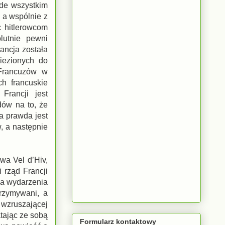
ede wszystkim
 a wspólnie z
 hitlerowcom
lutnie pewni
ancja została
wiezionych do
Francuzów w
ch francuskie
Francji jest
ów na to, że
a prawda jest
, a następnie
wa Vel d’Hiv,
 rząd Francji
wa wydarzenia
trzymywani, a
wzruszającej
tając ze sobą
Formularz kontaktowy