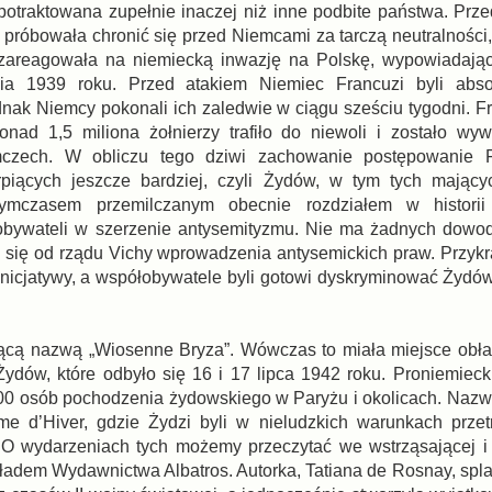
a potraktowana zupełnie inaczej niż inne podbite państwa. Prz
 próbowała chronić się przed Niemcami za tarczą neutralności,
 zareagowała na niemiecką inwazję na Polskę, wypowiadając
ia 1939 roku. Przed atakiem Niemiec Francuzi byli abso
dnak Niemcy pokonali ich zaledwie w ciągu sześciu tygodni. Fr
nad 1,5 miliona żołnierzy trafiło do niewoli i zostało wy
zech. W obliczu tego dziwi zachowanie postępowanie 
rpiących jeszcze bardziej, czyli Żydów, w tym tych mający
Tymczasem przemilczanym obecnie rozdziałem w historii 
bywateli w szerzenie antysemityzmu. Nie ma żadnych dowod
się od rządu Vichy wprowadzenia antysemickich praw. Przykr
inicjatywy, a współobywatele byli gotowi dyskryminować Żydów
ącą nazwą „Wiosenne Bryza”. Wówczas to miała miejsce obła
ydów, które odbyło się 16 i 17 lipca 1942 roku. Proniemiecki
 000 osób pochodzenia żydowskiego w Paryżu i okolicach. Naz
ome d’Hiver, gdzie Żydzi byli w nieludzkich warunkach prze
O wydarzeniach tych możemy przeczytać we wstrząsającej i 
kładem Wydawnictwa Albatros. Autorka, Tatiana de Rosnay, spla