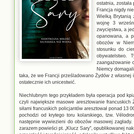
ostatnia, został
Francja nigdy nie
Wielką Brytanią
wojnę 3 wrześn
zwycięstwa, a je
opanowana, a po
obozów w Niemc
stosunku do cie
obywatelstwo. 
zaangażowanie o
Niemcy domagali 
taka, że we Francji prześladowano Żydów z własnej 
ostatecznie ich unicestwić.
Niechlubnym tego przykładem była operacja pod kpi
czyli największe masowe aresztowanie francuskich Ż
siłami francuskich policjantów aresztował ponad 13
pochodzi od krytego toru kolarskiego, tzw. Vélodr
następnie wywiezieni do obozów masowej zagłady. 
zarazem powieści pt. „Klucz Sary”, opublikowanej na