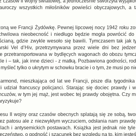
y z czasów II wojny światowej, a jednocześnie stworzyła wyjąt
 zauroczy wszystkich miłośników powieści obyczajowych, a 
zoną we Francji Żydówkę. Pewnej lipcowej nocy 1942 roku zo
 chwilowa nieobecność i niedługo będzie mogła powrócić do
cianą, gdzie zwykle wesoło się bawili. Tymczasem tak jak t
rski Vel d’Hiv, przetrzymywana przez wiele dni bez jedzen
nie przetransportowana w bydlęcych wagonach do obozu tym
ale i – tak, jak inne dzieci - z matką. Pozbawiona godności, rod
myśleć tylko o ukrytym w schowku bracie i o tym, że musi po ni
Jarmond, mieszkająca od lat we Francji, pisze dla tygodnik
 udział francuscy policjanci. Starając się dociec prawdy i w
ncuzów, w tym jej mąż, jest wobec tej prawdy obojętna. Czy 
aryzykuje?
kresu II wojny oraz czasów obecnych splatają się ze sobą, two
bez patosu ale z niezwykłym wyczuciem, odsłania nam prawdę
lach i antysemickich postawach. Książka jest jednak nie tyle
eczeństwo, o godność i szacunek bez względu na to, kim jeste