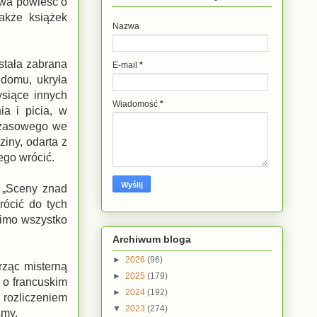
kowa powieść o
także książek
Nazwa
stała zabrana
E-mail
*
 domu, ukryła
ysiące innych
Wiadomość
*
ia i picia, w
czasowego we
ziny, odarta z
ego wrócić.
a „Sceny znad
rócić do tych
mimo wszystko
Archiwum bloga
►
2026
(96)
rząc misterną
►
2025
(179)
 o francuskim
►
2024
(192)
 rozliczeniem
▼
2023
(274)
śmy.