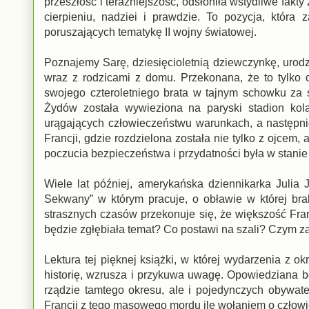
przeszłość i teraźniejszość, odsłoniła wstydliwe fakt
cierpieniu, nadziei i prawdzie. To pozycja, która
poruszających tematykę II wojny światowej.
Poznajemy Sarę, dziesięcioletnią dziewczynkę, urod
wraz z rodzicami z domu. Przekonana, że to tylko
swojego czteroletniego brata w tajnym schowku za ś
Żydów została wywieziona na paryski stadion kola
urągających człowieczeństwu warunkach, a następ
Francji, gdzie rozdzielona została nie tylko z ojcem, 
poczucia bezpieczeństwa i przydatności była w stanie 
Wiele lat później, amerykańska dziennikarka Julia 
Sekwany” w którym pracuje, o obławie w której brali
strasznych czasów przekonuje się, że większość Fra
będzie zgłębiała temat? Co postawi na szali? Czym z
Lektura tej pięknej książki, w której wydarzenia z o
historię, wzrusza i przykuwa uwagę. Opowiedziana 
rządzie tamtego okresu, ale i pojedynczych obywate
Francji z tego masowego mordu ile wołaniem o człowi