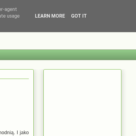
er-agent
rate usage
LEARN MORE
GOT IT
odnią. I jako