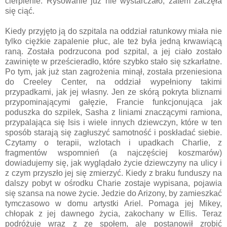
cierpienie. Rysowanie już nie wystarczało, zatem zaczęła
się ciąć.
Kiedy przyjęto ją do szpitala na oddział ratunkowy miała nie
tylko ciężkie zapalenie płuc, ale też była jedną krwawiącą
raną. Została podrzucona pod szpital, a jej ciało zostało
zawinięte w prześcieradło, które szybko stało się szkarłatne.
Po tym, jak już stan zagrożenia minął, została przeniesiona
do Creeley Center, na oddział wypełniony takimi
przypadkami, jak jej własny. Jen ze skórą pokryta bliznami
przypominającymi gałęzie, Francie funkcjonująca jak
poduszka do szpilek, Sasha z liniami znaczącymi ramiona,
przypalająca się Isis i wiele innych dziewczyn, które w ten
sposób starają się zagłuszyć samotność i poskładać siebie.
Czytamy o terapii, wzlotach i upadkach Charlie, z
fragmentów wspomnień (a najczęściej koszmarów)
dowiadujemy się, jak wyglądało życie dziewczyny na ulicy i
z czym przyszło jej się zmierzyć. Kiedy z braku funduszy na
dalszy pobyt w ośrodku Charie zostaje wypisana, pojawia
się szansa na nowe życie. Jedzie do Arizony, by zamieszkać
tymczasowo w domu artystki Ariel. Pomaga jej Mikey,
chłopak z jej dawnego życia, zakochany w Ellis. Teraz
podróżuje wraz z ze społem, ale postanowił zrobić