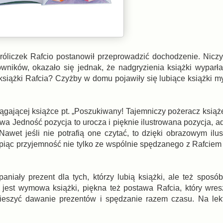
 króliczek Rafcio postanowił przeprowadzić dochodzenie. Nic
wników, okazało się jednak, że nadgryzienia książki wyparł
ył książki Rafcia? Czyżby w domu pojawiły się lubiące książki
ągającej książce pt. „Poszukiwany! Tajemniczy pożeracz książe
 Jedność pozycja to urocza i pięknie ilustrowana pozycja, 
wet jeśli nie potrafią one czytać, to dzięki obrazowym ilu
piąc przyjemność nie tylko ze wspólnie spędzanego z Rafciem c
aniały prezent dla tych, którzy lubią książki, ale też sposób
a jest wymowa książki, piękna też postawa Rafcia, który wres
cieszyć dawanie prezentów i spędzanie razem czasu. Na lek