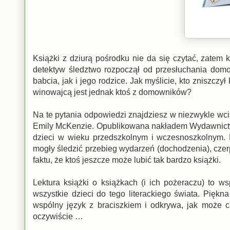
Książki z dziurą pośrodku nie da się czytać, zatem
detektyw śledztwo rozpoczął od przesłuchania domo
babcia, jak i jego rodzice. Jak myślicie, kto zniszcz
winowajcą jest jednak ktoś z domowników?
Na te pytania odpowiedzi znajdziesz w niezwykle wci
Emily McKenzie. Opublikowana nakładem Wydawnictwa
dzieci w wieku przedszkolnym i wczesnoszkolnym. Na
mogły śledzić przebieg wydarzeń (dochodzenia), czer
faktu, że ktoś jeszcze może lubić tak bardzo książki.
Lektura książki o książkach (i ich pożeraczu) to wsp
wszystkie dzieci do tego literackiego świata. Piękn
wspólny język z braciszkiem i odkrywa, jak może 
oczywiście …