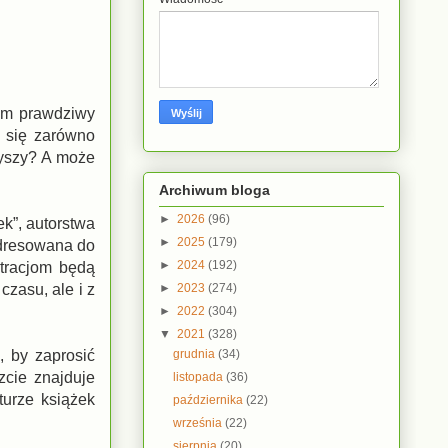
zym prawdziwy
a się zarówno
 myszy? A może
Archiwum bloga
►
2026
(96)
k”, autorstwa
►
2025
(179)
adresowana do
►
2024
(192)
stracjom będą
►
2023
(274)
zasu, ale i z
►
2022
(304)
▼
2021
(328)
grudnia
(34)
, by zaprosić
zcie znajduje
listopada
(36)
turze książek
października
(22)
września
(22)
sierpnia
(20)