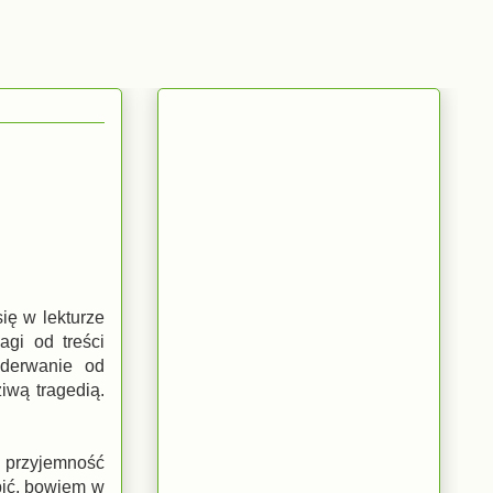
ię w lekturze
agi od treści
oderwanie od
ziwą tragedią.
za przyjemność
pić, bowiem w