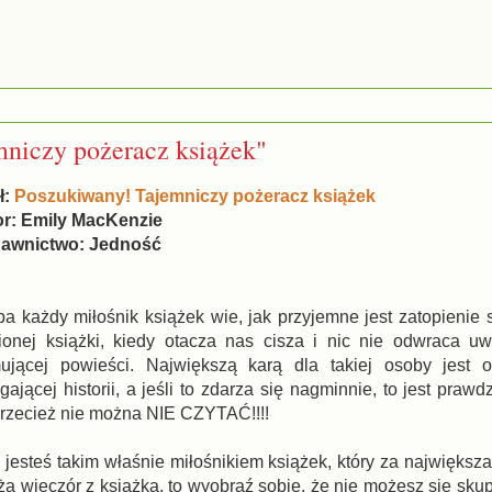
niczy pożeracz książek"
ł:
Poszukiwany! Tajemniczy pożeracz książek
r: Emily MacKenzie
awnictwo: Jedność
a każdy miłośnik książek wie, jak przyjemne jest zatopienie s
ionej książki, kiedy otacza nas cisza i nic nie odwraca uw
ującej powieści. Największą karą dla takiej osoby jest 
gającej historii, a jeśli to zdarza się nagminnie, to jest prawd
rzecież nie można NIE CZYTAĆ!!!!
i jesteś takim właśnie miłośnikiem książek, który za najwięks
a wieczór z książką, to wyobraź sobie, że nie możesz się sku