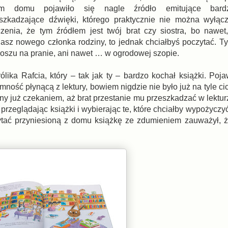
im domu pojawiło się nagle źródło emitujące bard
szkadzające dźwięki, którego praktycznie nie można wyłąc
zenia, że tym źródłem jest twój brat czy siostra, bo nawet,
asz nowego członka rodziny, to jednak chciałbyś poczytać. 
oszu na pranie, ani nawet … w ogrodowej szopie.
lika Rafcia, który – tak jak ty – bardzo kochał książki. Poja
mność płynącą z lektury, bowiem nigdzie nie było już na tyle ci
y już czekaniem, aż brat przestanie mu przeszkadzać w lekturz
 przeglądając książki i wybierając te, które chciałby wypożyczyć
ytać przyniesioną z domu książkę ze zdumieniem zauważył, 