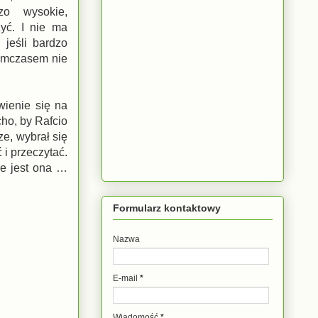
zo wysokie,
zyć. I nie ma
 jeśli bardzo
Tymczasem nie
wienie się na
cho, by Rafcio
e, wybrał się
 i przeczytać.
że jest ona …
Formularz kontaktowy
Nazwa
E-mail
*
Wiadomość
*