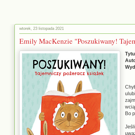
wtorek, 23 listopada 2021
Emily MacKenzie "Poszukiwany! Tajem
Tytu
Auto
Wyd
Chyb
ulub
zajm
wcią
Bo p
Jeśl
uważ