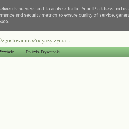
liver its services and to analyze traffic. Your IP address and us
rmance and security metrics to ensure quality of service, gene
buse.
egustowanie słodyczy życia...
Wywiady
Polityka Prywatności