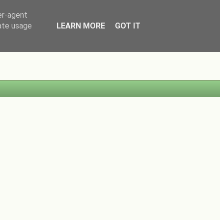
er-agent
rate usage
LEARN MORE
GOT IT