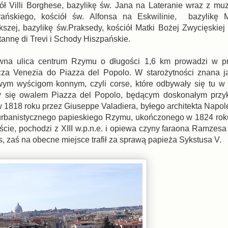
ół Villi Borghese, bazylikę św. Jana na Lateranie wraz z m
erańskiego, kościół św. Alfonsa na Eskwilinie, bazylikę M
szej, bazylikę św.Praksedy, kościół Matki Bożej Zwycięskiej 
annę di Trevi i Schody Hiszpańskie.
wna ulica centrum Rzymu o długości 1,6 km prowadzi w pros
zza Venezia do Piazza del Popolo. W starożytności znana j
m wyścigom konnym, czyli corse, które odbywały się tu w
y się owalem Piazza del Popolo, będącym doskonałym przyk
 1818 roku przez Giuseppe Valadiera, byłego architekta Napo
u urbanistycznego papieskiego Rzymu, ukończonego w 1824 rok
ście, pochodzi z XIII w.p.n.e. i opiewa czyny faraona Ramzesa
s, zaś na obecne miejsce trafił za sprawą papieża Sykstusa V.