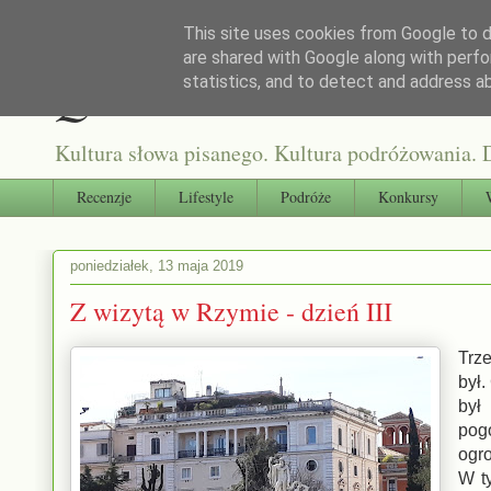
This site uses cookies from Google to de
are shared with Google along with perfo
Qultura słowa
statistics, and to detect and address a
Kultura słowa pisanego. Kultura podróżowania. D
Recenzje
Lifestyle
Podróże
Konkursy
poniedziałek, 13 maja 2019
Z wizytą w Rzymie - dzień III
Trze
był.
był
pogo
ogro
W t