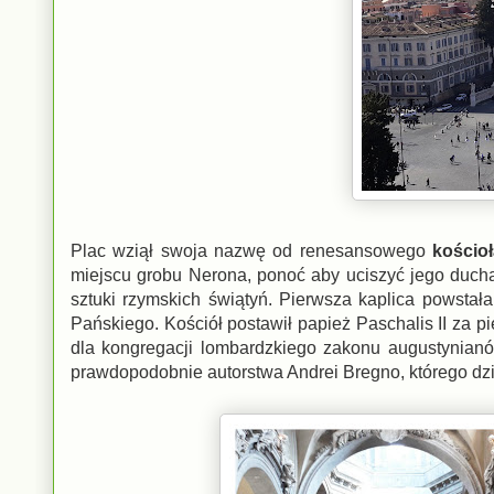
Plac wziął swoja nazwę od renesansowego
kościo
miejscu grobu Nerona, ponoć aby uciszyć jego ducha
sztuki rzymskich świątyń. Pierwsza kaplica powsta
Pańskiego. Kościół postawił papież Paschalis II za 
dla kongregacji lombardzkiego zakonu augustynianó
prawdopodobnie autorstwa Andrei Bregno, którego dzi