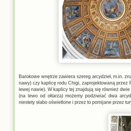
Barokowe wnętrze zawiera szereg arcydzieł, m.in. zna
nawy) czy kaplicę rodu Chigi, zaprojektowaną przez 
lewej nawie). W kaplicy tej znajdują się również dwie
(na lewo od ołtarza) możemy podziwiać dwa arcydz
niestety słabo oświetlone i przez to pomijane przez tu