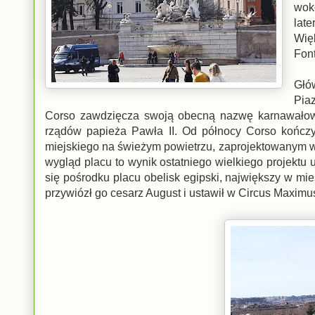
wok
lat
Więk
Font
Głó
Pia
Corso zawdzięcza swoją obecną nazwę karnawałowy
rządów papieża Pawła II. Od północy Corso kończ
miejskiego na świeżym powietrzu, zaprojektowanym w
wygląd placu to wynik ostatniego wielkiego projekt
się pośrodku placu obelisk egipski, największy w mie
przywiózł go cesarz August i ustawił w Circus Maximu