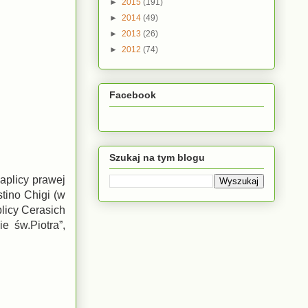
►
2015
(191)
►
2014
(49)
►
2013
(26)
►
2012
(74)
Facebook
Szukaj na tym blogu
kaplicy prawej
tino Chigi (w
plicy Cerasich
 św.Piotra”,