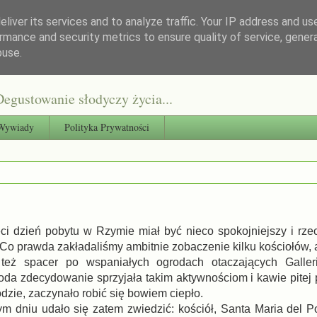
liver its services and to analyze traffic. Your IP address and us
rmance and security metrics to ensure quality of service, gene
buse.
egustowanie słodyczy życia...
Wywiady
Polityka Prywatności
ci dzień pobytu w Rzymie miał być nieco spokojniejszy i rzec
 Co prawda zakładaliśmy ambitnie zobaczenie kilku kościołów, 
 też spacer po wspaniałych ogrodach otaczających Galler
da zdecydowanie sprzyjała takim aktywnościom i kawie pitej p
dzie, zaczynało robić się bowiem ciepło.
ym dniu udało się zatem zwiedzić: kościół, Santa Maria del P