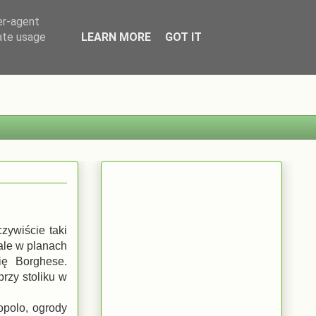
er-agent
rate usage
LEARN MORE
GOT IT
zywiście taki
ale w planach
ię Borghese.
rzy stoliku w
opolo, ogrody