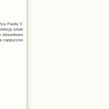
eńca Pawła V.
lekcję sztuki
to stosunkowo
zne cappuccino