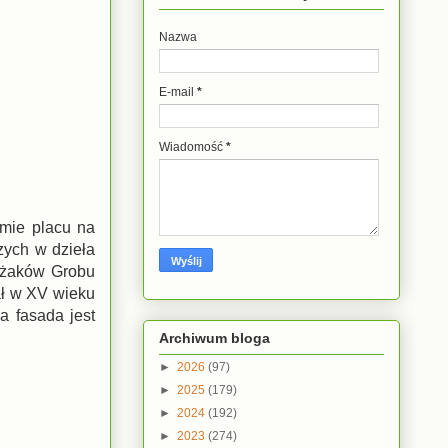
Nazwa
E-mail
*
Wiadomość
*
amie placu na
zych w dzieła
zyżaków Grobu
ał w XV wieku
a fasada jest
Archiwum bloga
►
2026
(97)
►
2025
(179)
►
2024
(192)
►
2023
(274)