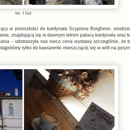
fot. J.Gul
żący w przeszłości do kardynała Scypiona Borghese, siostrz
hese, znajdującą się w dawnym letnim pałacu kardynała oraz ko
edzania – odstraszyła nas nieco cena wystawy szczególnie, że 
stąpiliśmy tylko do kawiarenki mieszczącej się w willi na pys