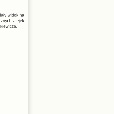
iały widok na
cznych alejek
nkiewicza.