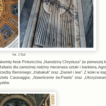
fot. J.Gul
komity fresk Pinturicchia „Narodziny Chrystusa” (w pierwszej 
Rafaela dla zamożnej rodziny mecenasa sztuki i bankiera, Agos
 rzeźby Berniniego: „Habakuk” oraz „Daniel i lew”. Z kolei w ka
ieła Caravaggia: „Nawrócenie św.Pawła” oraz „Ukrzyżowanie
rystów.