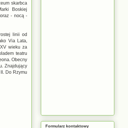
uzeum skarbca
arki Boskiej
oraz - nocą -
tej linii od
ako Via Lata,
 XV wieku za
ładem teatru
leona. Obecny
u. Znajdujący
 II. Do Rzymu
Formularz kontaktowy