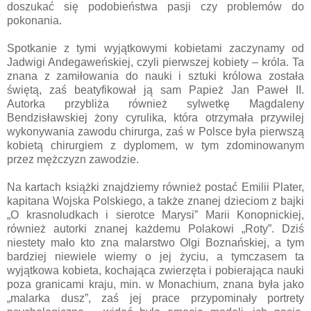
doszukać się podobieństwa pasji czy problemów do
pokonania.
Spotkanie z tymi wyjątkowymi kobietami zaczynamy od
Jadwigi Andegaweńskiej, czyli pierwszej kobiety – króla. Ta
znana z zamiłowania do nauki i sztuki królowa została
świętą, zaś beatyfikował ją sam Papież Jan Paweł II.
Autorka przybliża również sylwetkę Magdaleny
Bendzisławskiej żony cyrulika, która otrzymała przywilej
wykonywania zawodu chirurga, zaś w Polsce była pierwszą
kobietą chirurgiem z dyplomem, w tym zdominowanym
przez mężczyzn zawodzie.
Na kartach książki znajdziemy również postać Emilii Plater,
kapitana Wojska Polskiego, a także znanej dzieciom z bajki
„O krasnoludkach i sierotce Marysi” Marii Konopnickiej,
również autorki znanej każdemu Polakowi „Roty”. Dziś
niestety mało kto zna malarstwo Olgi Boznańskiej, a tym
bardziej niewiele wiemy o jej życiu, a tymczasem ta
wyjątkowa kobieta, kochająca zwierzęta i pobierająca nauki
poza granicami kraju, min. w Monachium, znana była jako
„malarka dusz”, zaś jej prace przypominały portrety