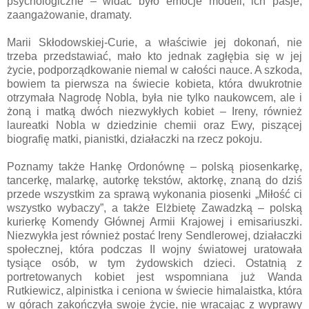
psychologiczne – widać było emocje modeli, ich pasje,
zaangażowanie, dramaty.
Marii Skłodowskiej-Curie, a właściwie jej dokonań, nie
trzeba przedstawiać, mało kto jednak zagłębia się w jej
życie, podporządkowanie niemal w całości nauce. A szkoda,
bowiem ta pierwsza na świecie kobieta, która dwukrotnie
otrzymała Nagrodę Nobla, była nie tylko naukowcem, ale i
żoną i matką dwóch niezwykłych kobiet – Ireny, również
laureatki Nobla w dziedzinie chemii oraz Ewy, piszącej
biografię matki, pianistki, działaczki na rzecz pokoju.
Poznamy także Hankę Ordonównę – polską piosenkarkę,
tancerkę, malarkę, autorkę tekstów, aktorkę, znaną do dziś
przede wszystkim za sprawą wykonania piosenki „Miłość ci
wszystko wybaczy”, a także Elżbietę Zawadzką – polską
kurierkę Komendy Głównej Armii Krajowej i emisariuszki.
Niezwykła jest również postać Ireny Sendlerowej, działaczki
społecznej, która podczas II wojny światowej uratowała
tysiące osób, w tym żydowskich dzieci. Ostatnią z
portretowanych kobiet jest wspomniana już Wanda
Rutkiewicz, alpinistka i ceniona w świecie himalaistka, która
w górach zakończyła swoje życie, nie wracając z wyprawy