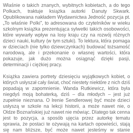
Właśnie o takich znanych, wybitnych kobietach, a do tego
Polkach, traktuje książka autorki Danuty Skwark.
Opublikowana nakładem Wydawnictwa Jedność pozycja pt.
„To właśnie Polki”, to adresowana do czytelników w wieku
szkolnym książka prezentująca sylwetki takich osobowości,
które wywarły wpływ na losy kraju czy na rozwój różnych
dzieci nauki, kultury (w tym sztuki). To lektura, która pomaga
w dzieciach (nie tylko dziewczynkach) budować tożsamość
narodową, ale i przekonanie o własnej wartości, która
pokazuje, jak dużo można osiągnąć dzięki pasji,
determinacji i ciężkiej pracy.
Książka zawiera portrety dziesięciu wyjątkowych kobiet, o
których usłyszał cały świat, choć niestety niektóre z nich dziś
popadają w zapomnienie. Wanda Rutkiewicz, która była
niegdyś moją bohaterką, dziś – dla młodych – jest już
zupełnie nieznana. O Irenie Sendlerowej być może dzieci
usłyszą w szkole na lekcji historii, a może nawet nie, o
Oldze Boznańskiej już nawet nie mówiąc. Dlatego tak cenna
jest to pozycja, a sposób ujęcia przez autorkę tematu
sprawia, że postaci te ożywają na kartach opowieści, stają
się nam bliższe, być może nawet jesteśmy w stanie