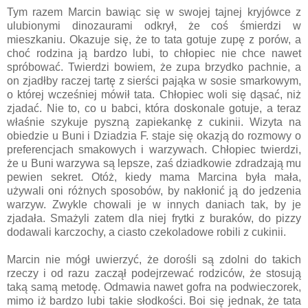
Tym razem Marcin bawiąc się w swojej tajnej kryjówce z
ulubionymi dinozaurami odkrył, że coś śmierdzi w
mieszkaniu. Okazuje się, że to tata gotuje zupę z porów, a
choć rodzina ją bardzo lubi, to chłopiec nie chce nawet
spróbować. Twierdzi bowiem, że zupa brzydko pachnie, a
on zjadłby raczej tartę z sierści pająka w sosie smarkowym,
o której wcześniej mówił tata. Chłopiec woli się dąsać, niż
zjadać. Nie to, co u babci, która doskonale gotuje, a teraz
właśnie szykuje pyszną zapiekankę z cukinii. Wizyta na
obiedzie u Buni i Dziadzia F. staje się okazją do rozmowy o
preferencjach smakowych i warzywach. Chłopiec twierdzi,
że u Buni warzywa są lepsze, zaś dziadkowie zdradzają mu
pewien sekret. Otóż, kiedy mama Marcina była mała,
używali oni różnych sposobów, by nakłonić ją do jedzenia
warzyw. Zwykle chowali je w innych daniach tak, by je
zjadała. Smażyli zatem dla niej frytki z buraków, do pizzy
dodawali karczochy, a ciasto czekoladowe robili z cukinii.
Marcin nie mógł uwierzyć, że dorośli są zdolni do takich
rzeczy i od razu zaczął podejrzewać rodziców, że stosują
taką samą metodę. Odmawia nawet gofra na podwieczorek,
mimo iż bardzo lubi takie słodkości. Boi się jednak, że tata