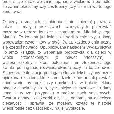
preferencje smakowe zmieniają się z wiekiem, a ponadto,
że zanim określimy, czy coś lubimy (czy też nie) warto tego
spróbować.
O różnych smakach, o lubieniu (i nie lubieniu) potraw, a
także o małych oszustwach warzywnych przeczytać
możemy w uroczej książce z morałem, pt. „Nie lubię tego!
Marcin”. To kolejna już książka z serii o chłopczyku, który
wprowadza czytelników w swój świat, każdego dnia ucząc
się czegoś nowego. Opublikowana nakładem Wydawnictwa
ToTamto książka, to wspaniała propozycja dla dzieci w
wieku przedszkolnym (a nawet młodszym) i
wczesnoszkolnym, która pokazuje nam złożoność tego
świata, pomaga się rozwijać, otwiera oczy na to, co nowe.
Sugestywne ilustracje pomagają śledzić tekst czytany przez
opiekuna dzieciom, które samodzielnie nie potrafią czytać,
choć warto, by rodzic czy opiekun był w trakcie lektury
obecny chociażby po to, by zainicjować rozmowę na dany
temat – w tym przypadku o preferencjach smakowych.
Twarda oprawa książeczki czyni ją odporną na dziecięcą
ciekawość i sprawia, że możemy czytać te historie
wielokrotnie bez uszczerbku na jej wyglądzie.