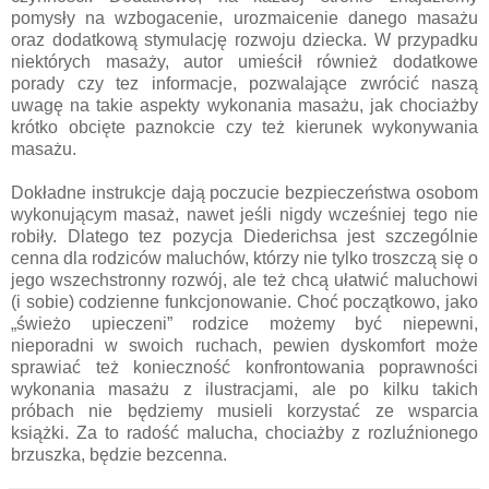
pomysły na wzbogacenie, urozmaicenie danego masażu
oraz dodatkową stymulację rozwoju dziecka. W przypadku
niektórych masaży, autor umieścił również dodatkowe
porady czy tez informacje, pozwalające zwrócić naszą
uwagę na takie aspekty wykonania masażu, jak chociażby
krótko obcięte paznokcie czy też kierunek wykonywania
masażu.
Dokładne instrukcje dają poczucie bezpieczeństwa osobom
wykonującym masaż, nawet jeśli nigdy wcześniej tego nie
robiły. Dlatego tez pozycja Diederichsa jest szczególnie
cenna dla rodziców maluchów, którzy nie tylko troszczą się o
jego wszechstronny rozwój, ale też chcą ułatwić maluchowi
(i sobie) codzienne funkcjonowanie. Choć początkowo, jako
„świeżo upieczeni” rodzice możemy być niepewni,
nieporadni w swoich ruchach, pewien dyskomfort może
sprawiać też konieczność konfrontowania poprawności
wykonania masażu z ilustracjami, ale po kilku takich
próbach nie będziemy musieli korzystać ze wsparcia
książki. Za to radość malucha, chociażby z rozluźnionego
brzuszka, będzie bezcenna.