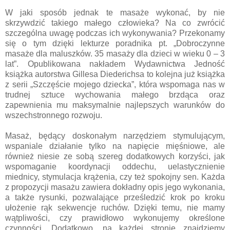
W jaki sposób jednak te masaże wykonać, by nie
skrzywdzić takiego małego człowieka? Na co zwrócić
szczególna uwagę podczas ich wykonywania? Przekonamy
się o tym dzięki lekturze poradnika pt. „Dobroczynne
masaże dla maluszków. 35 masaży dla dzieci w wieku 0 – 3
lat”. Opublikowana nakładem Wydawnictwa Jedność
książka autorstwa Gillesa Diederichsa to kolejna już książka
z serii „Szczęście mojego dziecka”, która wspomaga nas w
trudnej sztuce wychowania małego brzdąca oraz
zapewnienia mu maksymalnie najlepszych warunków do
wszechstronnego rozwoju.
Masaż, będący doskonałym narzędziem stymulującym,
wspaniale działanie tylko na napięcie mięśniowe, ale
również niesie ze sobą szereg dodatkowych korzyści, jak
wspomaganie koordynacji oddechu, uelastycznienie
miednicy, stymulacja krążenia, czy też spokojny sen. Każda
z propozycji masażu zawiera dokładny opis jego wykonania,
a także rysunki, pozwalające prześledzić krok po kroku
ułożenie rąk sekwencje ruchów. Dzięki temu, nie mamy
wątpliwości, czy prawidłowo wykonujemy określone
czynności. Dodatkowo, na każdej stronie znajdziemy