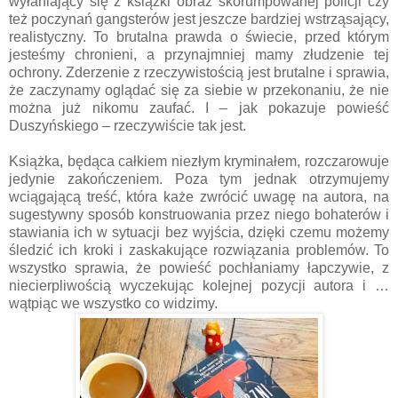
wyłaniający się z książki obraz skorumpowanej policji czy
też poczynań gangsterów jest jeszcze bardziej wstrząsający,
realistyczny. To brutalna prawda o świecie, przed którym
jesteśmy chronieni, a przynajmniej mamy złudzenie tej
ochrony. Zderzenie z rzeczywistością jest brutalne i sprawia,
że zaczynamy oglądać się za siebie w przekonaniu, że nie
można już nikomu zaufać. I – jak pokazuje powieść
Duszyńskiego – rzeczywiście tak jest.
Książka, będąca całkiem niezłym kryminałem, rozczarowuje
jedynie zakończeniem. Poza tym jednak otrzymujemy
wciągającą treść, która każe zwrócić uwagę na autora, na
sugestywny sposób konstruowania przez niego bohaterów i
stawiania ich w sytuacji bez wyjścia, dzięki czemu możemy
śledzić ich kroki i zaskakujące rozwiązania problemów. To
wszystko sprawia, że powieść pochłaniamy łapczywie, z
niecierpliwością wyczekując kolejnej pozycji autora i …
wątpiąc we wszystko co widzimy.