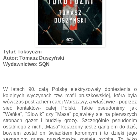
Tytuł: Toksyczni
Autor: Tomasz Duszyński
Wydawnictwo: SQN
W latach 90. całą Polskę elektryzowały doniesienia o
kolejnych wyczynach tzw. mafii pruszkowskiej, która była
wówczas postrachem całej Warszawy, a właściwie - poprzez
sieć kontaktów- całej Polski. Takie pseudonimy, jak
"Wańka", "Słowik" czy "Masa" pojawiały się na pierwszych
stronach gazet i budziły grozę. Szczególnie pseudonim
ostatniego z nich, „Masa” kojarzony jest z gangiem do dziś,
bowiem został on świadkiem koronnym i to dzięki jego
zeznaniom grupa pruszkowska została rozbita. To tylko