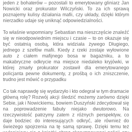
jeden z bohaterów – pozostali to emerytowany gliniarz Jan
Nowicki oraz prokurator Wilczyński. To za ich sprawą
poznajemy kulisy działania mafii, czy układy, dzięki którym
nierzadko udaje się uniknąć odpowiedzialności.
To właśnie wspomniany Sebastian ma nieszczęście znaleźć
się w nieodpowiednim miejscu i czasie – to on okazuje się
być ostatnią osobą, która widziała żywego Długiego,
jednego z szefów mafii. Kiedy z rzeki zostaje wyłowione
auto z ciałem mafijnego bosa w bagażniku, a to
makabryczne odkrycie ma miejsce niedaleko kryjówki, w
której zmarły prokurator zostawił dla emerytowanego
policjanta pewne dokumenty, z prośbą o ich zniszczenie,
trudno jest mówić o przypadku
Co tak naprawdę się wydarzyło i kto odegrał w tym dramacie
główną rolę? Rozwój akcji śledzić możemy zarówno dzięki
Sebie, jak i Nowickiemu, bowiem Duszyński zdecydował się
na poprowadzenie fabuły niejako dwutorowo. Na
rzeczywistość patrzymy zatem z różnych perspektyw, co
daje bodziec do interesujących odkryć, ale również do
świeżego spojrzenia na tę samą sprawę. Dzięki temu też