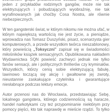
jeden z przykładów rodzimych gangów, może nie tak
elektryzujących i pobudzających wyobraźnię, nie tak
wyrafinowanych jak choćby Cosa Nostra, ale równie
niebezpiecznych.
W ten gangsterski świat, w którym nikomu nie można ufać, w
którym największą wartością nie jest życie, a pieniądze,
wprowadza nas Tomasz Duszyński, pisarz, scenarzysta gier
komputerowych, a przede wszystkim twórca nieszablonowy,
który powieścią
„Toksyczni”
zapisał się w świadomości
miłośników książek sensacyjnych. Opublikowana nakładem
Wydawnictwa SQN powieść zachwyci jednak nie tylko
fanów sensacji, ale i politycznych thrillerów czy kryminałów.
Wszystkich, którzy cenią sobie elektryzującą fabułę,
lawinowo toczącą się akcję i gwałtowne jej zwroty,
nieustannie zaskakujące czytelnika i gwarantujące
niesłabnące podczas lektury emocje.
Autor przenosi nas do Wrocławia, przedstawiając Sebę,
lokalnego gangstera, którego codziennością są haracze,
handel narkotykami czy też przypominanie niektórym przy
pomocy pięści, kto tak naprawdę w mieście rządzi. To tylko