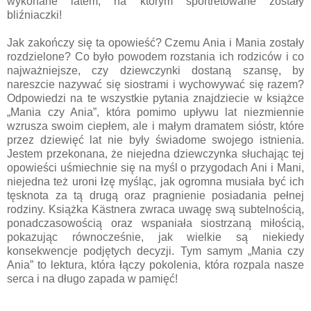
wykonane latem, na którym sportretowane zostały
bliźniaczki!
Jak zakończy się ta opowieść? Czemu Ania i Mania zostały
rozdzielone? Co było powodem rozstania ich rodziców i co
najważniejsze, czy dziewczynki dostaną szansę, by
nareszcie nazywać się siostrami i wychowywać się razem?
Odpowiedzi na te wszystkie pytania znajdziecie w książce
„Mania czy Ania”, która pomimo upływu lat niezmiennie
wzrusza swoim ciepłem, ale i małym dramatem sióstr, które
przez dziewięć lat nie były świadome swojego istnienia.
Jestem przekonana, że niejedna dziewczynka słuchając tej
opowieści uśmiechnie się na myśl o przygodach Ani i Mani,
niejedna też uroni łzę myśląc, jak ogromna musiała być ich
tęsknota za tą drugą oraz pragnienie posiadania pełnej
rodziny. Książka Kästnera zwraca uwagę swą subtelnością,
ponadczasowością oraz wspaniała siostrzaną miłością,
pokazując równocześnie, jak wielkie są niekiedy
konsekwencje podjętych decyzji. Tym samym „Mania czy
Ania” to lektura, która łączy pokolenia, która rozpala nasze
serca i na długo zapada w pamięć!