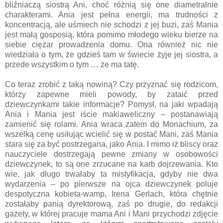
bliźniaczą siostrą Ani, choć różnią się one diametralnie
charakterami. Ania jest pełna energii, ma trudności z
koncentracją, ale uśmiech nie schodzi z jej buzi, zaś Mania
jest małą gosposią, która pomimo młodego wieku bierze na
siebie ciężar prowadzenia domu. Ona również nic nie
wiedziała o tym, że gdzieś tam w świecie żyje jej siostra, a
przede wszystkim o tym … że ma tatę.
Co teraz zrobić z taką nowiną? Czy przyznać się rodzicom,
którzy zapewne mieli powody, by zataić przed
dziewczynkami takie informacje? Pomysł, na jaki wpadają
Ania i Mania jest iście makiaweliczny – postanawiają
zamienić się rolami. Ania wraca zatem do Monachium, za
wszelką cenę usiłując wcielić się w postać Mani, zaś Mania
stara się za być postrzegana, jako Ania. I mimo iż bliscy oraz
nauczyciele dostrzegają pewne zmiany w osobowości
dziewczynek, to są one zrzucane na karb dojrzewania. Kto
wie, jak długo trwałaby ta mistyfikacja, gdyby nie dwa
wydarzenia – po pierwsze na ojca dziewczynek poluje
despotyczna kobieta-wamp, Irena Gerlach, która chętnie
zostałaby panią dyrektorową, zaś po drugie, do redakcji
gazety, w której pracuje mama Ani i Mani przychodzi zdjęcie