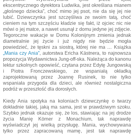
ekscentrycznego dyrektora Ludwika, jest określana mianem
„głośnego dziecka”, choć mimo jej psot, nie da się jej nie
lubić. Dziewczynka jest szczęśliwa ze swoim tatą, choć
cieniem na tym szczęściu kładzie się fakt, iż ojciec nic nie
mówi o jej matce, a nawet usunął z domu jedyne jej zdjęcie.
Tegoroczne wakacje w Domu Kolonijnym zmienia jednak
diametralnie jej życie i już nigdy nie będzie mogła
powiedzieć, że tęskni za siostrą, której nie ma … Książka
„Mania czy Ania”
, autorstwa Ericha Kästnera, to najnowsza
propozycja Wydawnictwa Jung-off-ska. Należąca do kanonu
lektur szkolnych opowieść, czytana przez Edytę Jungowską
i Piotra Fronczewskiego, ze wspaniałą okładką
zaprojektowaną przez Joannę Rusinek, to nie tylko
wspaniała przygoda dla dzieci, ale również nostalgiczna
podróż w przeszłość dla dorosłych.
Kiedy Ania spotyka na koloniach dziewczynkę o twarzy
dokładnie takiej, jaką ma sama, jest w prawdziwym szoku.
Szybko jednak okazuje się, że los, stawiając na jej drodze
życia Manię Körner z Monachium, tak naprawdę
wyświadczył jej wielką przysługę. Mania, wychowywana
tylko przez zapracowaną mamę, jest tak naprawdę