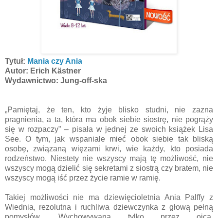
Tytuł:
Mania czy Ania
Autor: Erich Kästner
Wydawnictwo: Jung-off-ska
„Pamiętaj, że ten, kto żyje blisko studni, nie zazna
pragnienia, a ta, która ma obok siebie siostrę, nie pogrąży
się w rozpaczy” – pisała w jednej ze swoich książek Lisa
See. O tym, jak wspaniale mieć obok siebie tak bliską
osobę, związaną więzami krwi, wie każdy, kto posiada
rodzeństwo. Niestety nie wszyscy mają tę możliwość, nie
wszyscy mogą dzielić się sekretami z siostrą czy bratem, nie
wszyscy mogą iść przez życie ramie w ramię.
Takiej możliwości nie ma dziewięcioletnia Ania Palffy z
Wiednia, rezolutna i ruchliwa dziewczynka z głową pełną
pomysłów. Wychowywana tylko przez ojca,