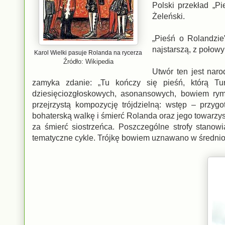
Polski przekład „P
Żeleński.
„Pieśń o Rolandzie
najstarszą, z połowy
Karol Wielki pasuje Rolanda na rycerza
Źródło: Wikipedia
Utwór ten jest nar
zamyka zdanie: „Tu kończy się pieśń, którą Tur
dziesięciozgłoskowych, asonansowych, bowiem rymu
przejrzystą kompozycję trójdzielną: wstęp – przyg
bohaterską walkę i śmierć Rolanda oraz jego towarz
za śmierć siostrzeńca. Poszczególne strofy stanow
tematyczne cykle. Trójkę bowiem uznawano w średnio