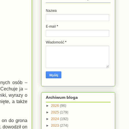
Nazwa
E-mail
*
Wiadomość
*
lnych osób –
 Cechuje ja –
iki, wyrazy o
Archiwum bloga
ięte, a także
►
2026
(96)
►
2025
(179)
►
2024
(192)
ł on do grona
►
2023
(274)
. dowodził on