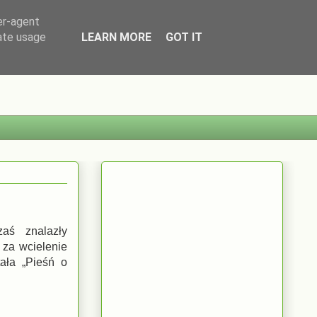
er-agent
rate usage
LEARN MORE
GOT IT
zaś znalazły
 za wcielenie
tała „Pieśń o