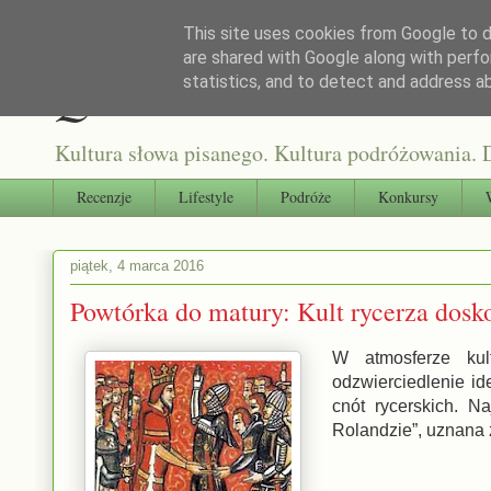
This site uses cookies from Google to de
are shared with Google along with perfo
Qultura słowa
statistics, and to detect and address a
Kultura słowa pisanego. Kultura podróżowania. D
Recenzje
Lifestyle
Podróże
Konkursy
piątek, 4 marca 2016
Powtórka do matury: Kult rycerza dosk
W atmosferze kult
odzwierciedlenie id
cnót rycerskich. N
Rolandzie”, uznana 