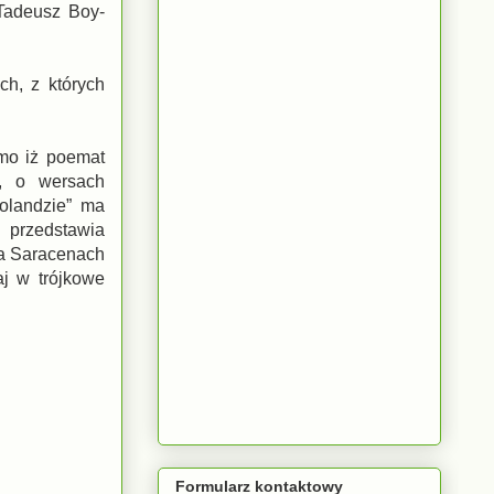
 Tadeusz Boy-
ch, z których
imo iż poemat
i, o wersach
olandzie” ma
i przedstawia
na Saracenach
aj w trójkowe
Formularz kontaktowy