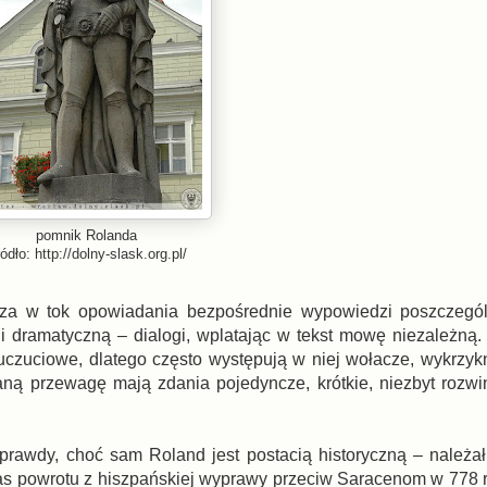
pomnik Rolanda
ódło: http://dolny-slask.org.pl/
łącza w tok opowiadania bezpośrednie wypowiedzi poszczegó
i dramatyczną – dialogi, wplatając w tekst mowę niezależną.
uczuciowe, dlatego często występują w niej wołacze, wykrzykn
 przewagę mają zdania pojedyncze, krótkie, niezbyt rozwin
rawdy, choć sam Roland jest postacią historyczną – należa
as powrotu z hiszpańskiej wyprawy przeciw Saracenom w 778 r