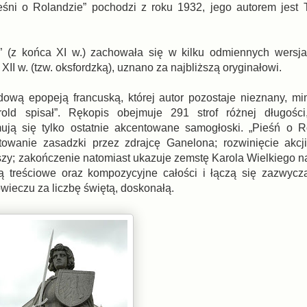
ieśni o Rolandzie” pochodzi z roku 1932, jego autorem jest
” (z końca XI w.) zachowała się w kilku odmiennych wersja
 XII w. (tzw. oksfordzką), uznano za najbliższą oryginałowi.
odową epopeją francuską, której autor pozostaje nieznany, m
old spisał”. Rękopis obejmuje 291 strof różnej długośc
ją się tylko ostatnie akcentowane samogłoski. „Pieśń o R
otowanie zasadzki przez zdrajcę Ganelona; rozwinięcie akcj
yszy; zakończenie natomiast ukazuje zemstę Karola Wielkiego 
ią treściowe oraz kompozycyjne całości i łączą się zazwycz
wieczu za liczbę świętą, doskonałą.