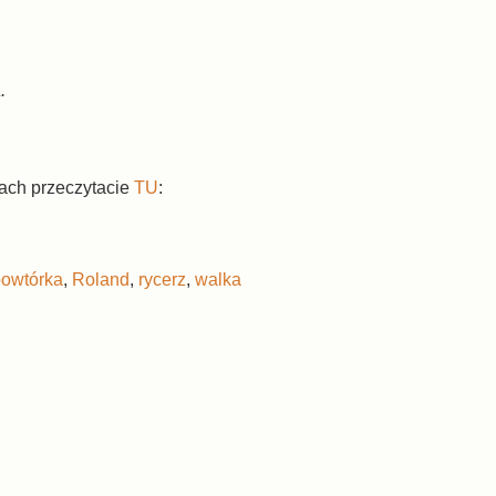
.
hach przeczytacie
TU
:
powtórka
,
Roland
,
rycerz
,
walka