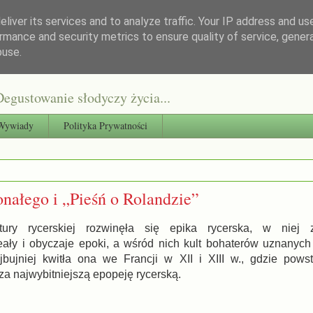
liver its services and to analyze traffic. Your IP address and us
rmance and security metrics to ensure quality of service, gene
buse.
egustowanie słodyczy życia...
Wywiady
Polityka Prywatności
onałego i „Pieśń o Rolandzie”
ury rycerskiej rozwinęła się epika rycerska, w niej 
eały i obyczaje epoki, a wśród nich kult bohaterów uznanych
ajbujniej kwitła ona we Francji w XII i XIII w., gdzie pows
za najwybitniejszą epopeję rycerską.