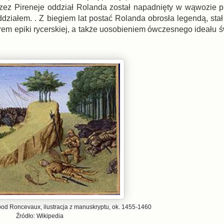
przez Pireneje oddział Rolanda został napadnięty w wąwozie p
ziałem. . Z biegiem lat postać Rolanda obrosła legendą, stał
em epiki rycerskiej, a także uosobieniem ówczesnego ideału ś
od Roncevaux, ilustracja z manuskryptu, ok. 1455-1460
Źródło: Wikipedia