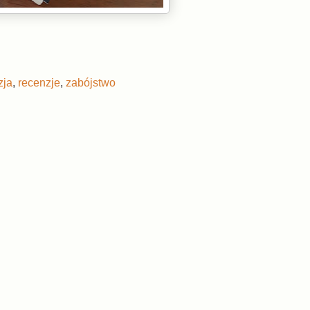
zja
,
recenzje
,
zabójstwo