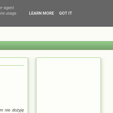
er-agent
rate usage
LEARN MORE
GOT IT
am nie dożyję