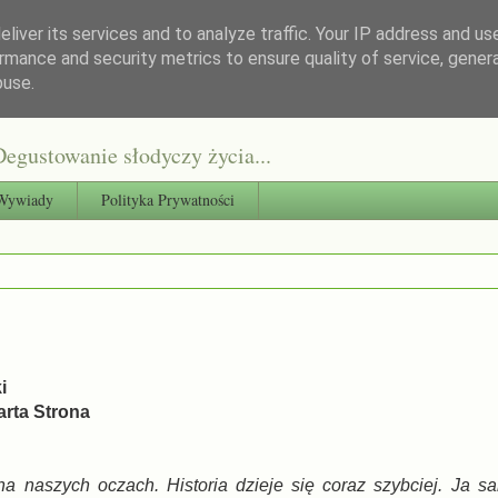
liver its services and to analyze traffic. Your IP address and us
rmance and security metrics to ensure quality of service, gene
buse.
egustowanie słodyczy życia...
Wywiady
Polityka Prywatności
ki
rta Strona
 na naszych oczach. Historia dzieje się coraz szybciej. Ja s