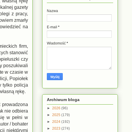
a własną rękę
kalnej gazety
Nazwa
legi z pracy,
bowiem zmarły
powiedzieć na
E-mail
*
Wiadomość
*
ieckich firm,
cych stanowić
piełuszki czy
y poszukiwali
ęte w czasie w
icji, Popiołek
tylko policja
 własną rękę.
Archiwum bloga
oć prowadzona
►
2026
(96)
k nie odbiera
►
2025
(179)
się w pełni w
►
2024
(192)
utor / bohater
►
2023
(274)
ji niektórymi