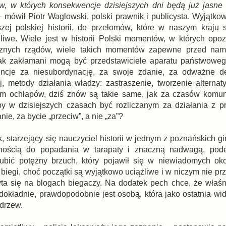
w, w których konsekwencje dzisiejszych dni będą już jasne
 mówił Piotr Waglowski, polski prawnik i publicysta. Wyjątk
zej polskiej historii, do przełomów, które w naszym kraju
zliwe. Wiele jest w historii Polski momentów, w których opoz
cznych rządów, wiele takich momentów zapewne przed nam
jak zakłamani mogą być przedstawiciele aparatu państwoweg
ncje za niesubordynację, za swoje zdanie, za odważne 
, metody działania władzy: zastraszenie, tworzenie alterna
iom ochłapów, dziś znów są takie same, jak za czasów komu
y w dzisiejszych czasach być rozliczanym za działania z pr
ie, za bycie „przeciw”, a nie „za”?
 starzejący się nauczyciel historii w jednym z poznańskich g
nnością do popadania w tarapaty i znaczną nadwagą, pode
ubić potężny brzuch, który pojawił się w niewiadomych oko
iegi, choć początki są wyjątkowo uciążliwe i w niczym nie prz
czyta się na blogach biegaczy. Na dodatek pech chce, że właś
dokładnie, prawdopodobnie jest osobą, która jako ostatnia wi
 drzew.