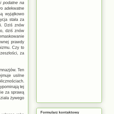
 i podatne na
owo adekwatne
 są wyjątkowo
ycja stała za
i. Dziś znów
o, dziś znów
demaskowanie
tywnej prawdy
nizmu. Czy to
zeszłości, za
imnazjów. Ten
jmuje usilne
licznościach.
ypominają tej
nie za sprawą
działa żywego
Formularz kontaktowy