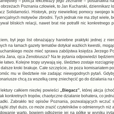
 pamiętliwy – policja lekceważy jego zeznanie – postanawia n
obrzeżach Poznania człowiek, to Jan Kucharski, dziennikarz lo
cz Solidarności. Historyk, przy niewielkiej pomocy swojego ko
tencjalnych motywów zbrodni. Tych jednak nie ma zbyt wiele, 
ał bliskich relacji, nawet brat nie potrafił nic konkretnego 
em, był jego list obnażający haniebne praktyki jednej z niem
anych na łamach gazety tematów dotykał ważkich kwestii, mogą
ucharskiego może mieć sprawa zabójstwa księdza Jerzego Po
la Jana, ojca Zenobiusza? Na te pytania odpowiedzi będziem
ie łatwo. Kolejne tropy urywają się, śledztwo zostaje rozciągni
alsze kroki brakuje. Całe szczęście, że poza komisariatem pol
 pomóc mu w śledztwie nie zadając niewygodnych pytań. Gdyby 
onariusze chcą za wszelką cenę zniechęcić go do działania na
 lektury całkiem niezłej powieści
„Biegacz”
, której akcja (ch
k konkretnych tropów, chaotyczne działanie bohatera, co jedna
gadki. Zabrakło też opisów Poznania, pozwalających wczuć 
siążki zbyt dużo, co może zrazić czytelników o odmiennych niż a
owanie warto, bowiem odłożenie jej na półkę w wyniku irytac