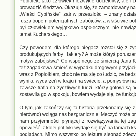
Popiołek, jako człowiek niezwykle dociekliwy, ale i
prowadzić śledztwo. Okazuje się, że zamordowany na 
„Wieści Cybińskie”, zaś w przeszłości – znany działa
rusza tropem potencjalnych zabójców, a właściwie po
był człowiekiem wyjątkowo aspołecznym, nie nawiązyw
temat Kucharskiego…
Czy powodem, dla którego biegacz rozstał się z życi
produkujących farby i lakiery? A może któryś porusz
motyw zabójstwa? Co wspólnego ze śmiercią Jana K
też zagadkowa śmierć w wypadku drogowym przyjacie
wraz z Popiołkiem, choć nie ma się co łudzić, że będz
wyniku wydarzeń w kraju i na świecie, a pomysłów na d
zawsze trafia na życzliwych ludzi, którzy gotowi są
zostawiła go w spokoju, bowiem wydaje się, że funkcj
O tym, jak zakończy się ta historia przekonamy się z
nierówno) wciąga nas bezgranicznie. Męczyć może bra
nam przyjemności płynącej z rozwiązywania tej za
opowieść, z kolei polityki wydaje się być na łamach k
poglądach. Mimo wszystko po lekturę sięgnąć zdecyd