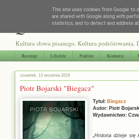
This site uses cookies from Google to de
are shared with Google along with perfo
Qultura słowa
statistics, and to detect and address a
Kultura słowa pisanego. Kultura podróżowania. D
Recenzje
Lifestyle
Podróże
Konkursy
czwartek, 13 września 2018
Piotr Bojarski "Biegacz"
Tytuł:
Biegacz
Autor: Piotr Bojars
Wydawnictwo: Czwa
„Historia dzieje się