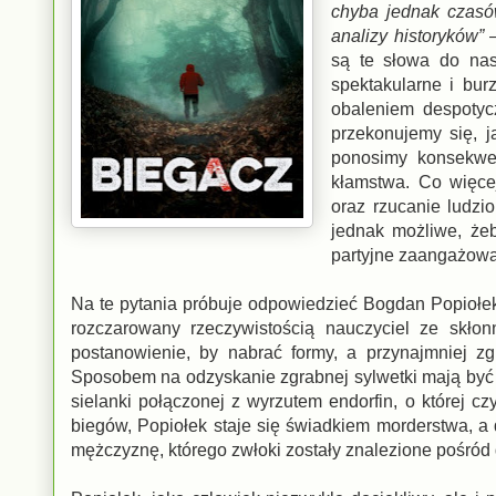
chyba jednak czasó
analizy historyków”
–
są te słowa do nas
spektakularne i bur
obaleniem despoty
przekonujemy się, 
ponosimy konsekwe
kłamstwa. Co więcej
oraz rzucanie ludz
jednak możliwe, żeb
partyjne zaangażowan
Na te pytania próbuje odpowiedzieć Bogdan Popiołek,
rozczarowany rzeczywistością nauczyciel ze skło
postanowienie, by nabrać formy, a przynajmniej zg
Sposobem na odzyskanie zgrabnej sylwetki mają być b
sielanki połączonej z wyrzutem endorfin, o której 
biegów, Popiołek staje się świadkiem morderstwa, a 
mężczyznę, którego zwłoki zostały znalezione pośród