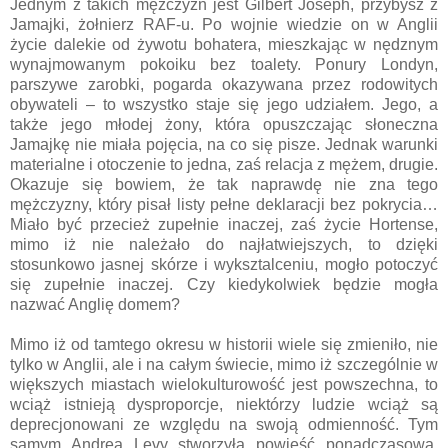
Jednym z takich mężczyzn jest Gilbert Joseph, przybysz z
Jamajki, żołnierz RAF-u. Po wojnie wiedzie on w Anglii
życie dalekie od żywotu bohatera, mieszkając w nędznym
wynajmowanym pokoiku bez toalety. Ponury Londyn,
parszywe zarobki, pogarda okazywana przez rodowitych
obywateli – to wszystko staje się jego udziałem. Jego, a
także jego młodej żony, która opuszczając słoneczna
Jamajkę nie miała pojęcia, na co się pisze. Jednak warunki
materialne i otoczenie to jedna, zaś relacja z mężem, drugie.
Okazuje się bowiem, że tak naprawdę nie zna tego
mężczyzny, który pisał listy pełne deklaracji bez pokrycia…
Miało być przecież zupełnie inaczej, zaś życie Hortense,
mimo iż nie należało do najłatwiejszych, to dzięki
stosunkowo jasnej skórze i wyksztalceniu, mogło potoczyć
się zupełnie inaczej. Czy kiedykolwiek będzie mogła
nazwać Anglię domem?
Mimo iż od tamtego okresu w historii wiele się zmieniło, nie
tylko w Anglii, ale i na całym świecie, mimo iż szczególnie w
większych miastach wielokulturowość jest powszechna, to
wciąż istnieją dysproporcje, niektórzy ludzie wciąż są
deprecjonowani ze względu na swoją odmienność. Tym
samym Andrea Levy stworzyła powieść ponadczasową,