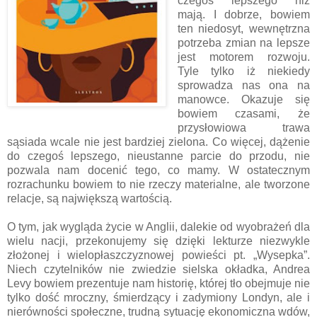
czegoś lepszego niż
mają. I dobrze, bowiem
ten niedosyt, wewnętrzna
potrzeba zmian na lepsze
jest motorem rozwoju.
Tyle tylko iż niekiedy
sprowadza nas ona na
manowce. Okazuje się
bowiem czasami, że
przysłowiowa trawa
sąsiada wcale nie jest bardziej zielona. Co więcej, dążenie
do czegoś lepszego, nieustanne parcie do przodu, nie
pozwala nam docenić tego, co mamy. W ostatecznym
rozrachunku bowiem to nie rzeczy materialne, ale tworzone
relacje, są największą wartością.
O tym, jak wygląda życie w Anglii, dalekie od wyobrażeń dla
wielu nacji, przekonujemy się dzięki lekturze niezwykle
złożonej i wielopłaszczyznowej powieści pt. „Wysepka”.
Niech czytelników nie zwiedzie sielska okładka, Andrea
Levy bowiem prezentuje nam historię, której tło obejmuje nie
tylko dość mroczny, śmierdzący i zadymiony Londyn, ale i
nierówności społeczne, trudną sytuację ekonomiczna wdów,