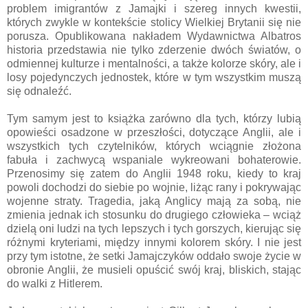
problem imigrantów z Jamajki i szereg innych kwestii,
których zwykle w kontekście stolicy Wielkiej Brytanii się nie
porusza. Opublikowana nakładem Wydawnictwa Albatros
historia przedstawia nie tylko zderzenie dwóch światów, o
odmiennej kulturze i mentalności, a także kolorze skóry, ale i
losy pojedynczych jednostek, które w tym wszystkim muszą
się odnaleźć.
Tym samym jest to książka zarówno dla tych, którzy lubią
opowieści osadzone w przeszłości, dotyczące Anglii, ale i
wszystkich tych czytelników, których wciągnie złożona
fabuła i zachwycą wspaniale wykreowani bohaterowie.
Przenosimy się zatem do Anglii 1948 roku, kiedy to kraj
powoli dochodzi do siebie po wojnie, liżąc rany i pokrywając
wojenne straty. Tragedia, jaką Anglicy mają za sobą, nie
zmienia jednak ich stosunku do drugiego człowieka – wciąż
dzielą oni ludzi na tych lepszych i tych gorszych, kierując się
różnymi kryteriami, między innymi kolorem skóry. I nie jest
przy tym istotne, że setki Jamajczyków oddało swoje życie w
obronie Anglii, że musieli opuścić swój kraj, bliskich, stając
do walki z Hitlerem.