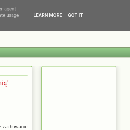
er-agent
rate usage
LEARN MORE
GOT IT
nią"
az zachowanie