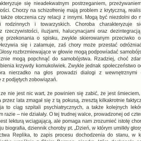
akteryzuje się nieadekwatnym postrzeganiem, przeżywaniem
ości. Chorzy na schizofrenię mają problem z krytyczną, reali
 także otoczenia czy relacji z innymi. Mogą być niezdolni do
cji rodzinnych i towarzyskich. Choroba charakteryzuje 
 rzeczywistości, iluzjami, halucynacjami oraz dezintegracj
ę przekonania o spisku, zwykle skierowanym przeciwko os
ykrzywia się i załamuje, zaś chory może przestać odróżniać
. Głosy rozbrzmiewające w głowie mogą podpowiadać samobójst
ycznie mogą popchnąć do samobójstwa. Rzadziej, choć zdarz
robienia krzywdy komukolwiek. Zwykle jednak społeczeństwo 
tóra nierzadko na głos prowadzi dialogi z wewnętrznymi g
ię z podjętych zobowiązań.
e nie jest nic wart, że powinien się zabić, że jest śmieciem,
rzez lata zmagał się z tą pokusą, zresztą kilkakrotnie faktyc
 to ciąg szpitali psychiatrycznych, a także kolejnych lekó
 razie – nie działały. O tej trudnej walce, prowadzonej od czt
 jest lekturą wciągającą, ale pomaga nam zrozumieć istotę cho
 biografia, dziennik choroby pt. „Dzień, w którym umilkły gło
ctwa Replika, to zapis procesu dochodzenia do stanu, w 