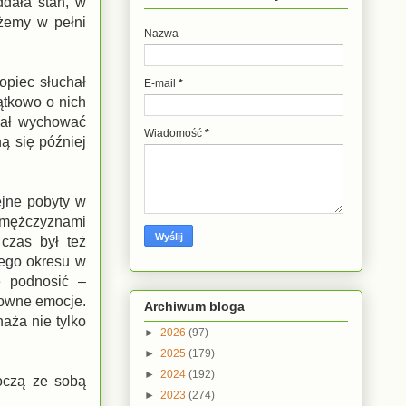
ddała stan, w
ożemy w pełni
Nazwa
opiec słuchał
E-mail
*
ątkowo o nich
ciał wychować
Wiadomość
*
ną się później
ejne pobyty w
z mężczyznami
 czas był też
rego okresu w
ę podnosić –
towne emocje.
Archiwum bloga
aża nie tylko
►
2026
(97)
►
2025
(179)
►
2024
(192)
toczą ze sobą
►
2023
(274)