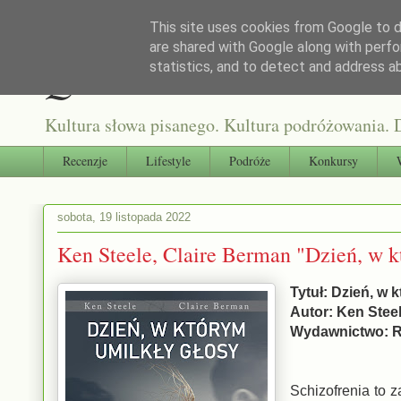
This site uses cookies from Google to de
are shared with Google along with perfo
Qultura słowa
statistics, and to detect and address a
Kultura słowa pisanego. Kultura podróżowania. D
Recenzje
Lifestyle
Podróże
Konkursy
sobota, 19 listopada 2022
Ken Steele, Claire Berman "Dzień, w k
Tytuł: Dzień, w 
Autor: Ken Stee
Wydawnictwo: R
Schizofrenia to 