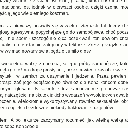
iążkę wspólnie z Claire Berman, pisarką, która doskonale o
ka napisana jest jednak w pierwszej osobie, dzięki czemu m
ęścią jego wieloletniego koszmaru.
 raz pierwszy pojawiły się w wieku czternastu lat, kiedy chł
 głosy agresywne, popychające go do samobójstwa, choć pocz
lacji, nie spełnił szczególnie ojca oczekiwań, ten bowiem ch
tualista, nieustannie zatopiony w lekturze. Zresztą książki sta
 w wyimaginowany świat będzie tłumiło głosy.
wieloletnią walkę z chorobą, kolejne próby samobójcze, kol
hnęła go też na drogę prostytucji, przez pewien czas obcował 
stytutki, w zamian za utrzymanie i jedzenie. Przez pewien
resją, zaś jego odejście było również dla Kena końcem dob
nymi głosami. Kilkakrotnie też samodzielnie próbował si
 ją, najczęściej na skutek jakichś wydarzeń wywołujących gwał
oczenie, wielokrotnie wykorzystywany, również seksualnie, obn
temu opieki i bezduszne niekiedy traktowanie pacjentów.
niem. A po lekturze zaczynamy rozumieć, jak wielką walkę 
 ze sobą Ken Steele.