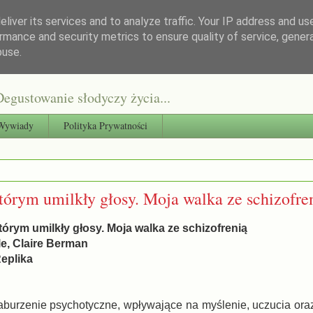
liver its services and to analyze traffic. Your IP address and us
rmance and security metrics to ensure quality of service, gene
buse.
egustowanie słodyczy życia...
Wywiady
Polityka Prywatności
tórym umilkły głosy. Moja walka ze schizofre
którym umilkły głosy. Moja walka ze schizofrenią
le, Claire Berman
eplika
zaburzenie psychotyczne, wpływające na myślenie, uczucia or