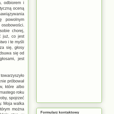
, odbiorem i
styczną oceną
 nawiązywania
się powolnym
ą osobowości.
obie chorej,
 już, co jest
wo i te myśli
a się, głosy
odsuwa się od
łosami, jest
 towarzyszyło
znie próbował
w, które albo
ernastego roku
roby, spojrzeć
sy. Moja walka
którym można
Formularz kontaktowy