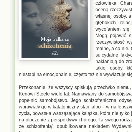
człowieka. Char
oceną rzeczywist
własnej osoby, a
głębokich rela
wycofaniem się z
Mogą pojawić si
rzeczywistość w
realne, a co nie
suicydalne fakt
nakłaniają do z
takiej osoby, k
niestabilna emocjonalnie, często też nie wywiązuje s
Przekonanie, że wszyscy spiskują przeciwko niemu, z
Kenowi Steele wiele lat. Namawiany do samobójstwa p
popełnić samobójstwo. Jego schizofreniczna odyseja
wprawiały go w katatoniczny stan, albo – w najlepszym
życia, powstała wstrząsająca książka, która nie tylko
na otoczenie z perspektywy chorego. Ta swego rodzaju
ze schizofrenią”, opublikowana nakładem Wydawni