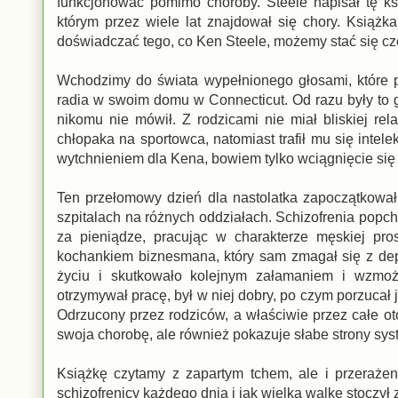
funkcjonować pomimo choroby. Steele napisał tę ks
którym przez wiele lat znajdował się chory. Książ
doświadczać tego, co Ken Steele, możemy stać się cz
Wchodzimy do świata wypełnionego głosami, które po
radia w swoim domu w Connecticut. Od razu były to
nikomu nie mówił. Z rodzicami nie miał bliskiej re
chłopaka na sportowca, natomiast trafił mu się intelek
wytchnieniem dla Kena, bowiem tylko wciągnięcie się
Ten przełomowy dzień dla nastolatka zapoczątkował 
szpitalach na różnych oddziałach. Schizofrenia popc
za pieniądze, pracując w charakterze męskiej pro
kochankiem biznesmana, który sam zmagał się z dep
życiu i skutkowało kolejnym załamaniem i wzmożo
otrzymywał pracę, był w niej dobry, po czym porzucał
Odrzucony przez rodziców, a właściwie przez całe ot
swoja chorobę, ale również pokazuje słabe strony sys
Książkę czytamy z zapartym tchem, ale i przeraże
schizofrenicy każdego dnia i jak wielką walkę stoczył