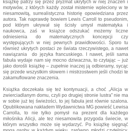
książkę patrzy się przez pryzmat ukrytych w niej znaczeń i
motywów, z których każdy został misternie wpleciony w te
niesamowitą, surrealistyczna historię opowiedziana przez
autora. Tak naprawdę bowiem Lewis Carroll to pseudonim,
pod którym ukrywał się ścisły umysł matematyka i
naukowca, zaś w książce odszukać możemy liczne
odniesienia do matematycznych koncepcji czy
występujących w niej pewnych prawidłowości. Sporo tu
również ukrytych postaci ze świata rzeczywistego, a nawet
nawiązania do języka francuskiego. I nawet, jeśli sama
fabuła wydaje nam się mocno dziwaczna, to czytając – już
jako dorośli książkę – zupełnie inaczej ją odbieramy, sycąc
się przede wszystkim słowem i mistrzostwem jeśli chodzi te
zakamuflowane znaczenia.
Książka doczekała się też kontynuacji, a choć „Alicja w
zwierciadlanym domu, czyli po drugiej stronie lustra” nie ma
w sobie już tej świeżości, to jej fabuła jest równie szalona.
Opublikowana nakładem Wydawnictwa MG powieść Lewisa
Carrolla, to nie tylko pomysł na prezent dla każdego
miłośnika Alicji, ale tez niesamowita przygoda świecie, w
którym wszystko może się wydarzyć. Po książkę sięgnąć
mogą osoby w każdym wieku, zarówno młodzi czytelnicy,