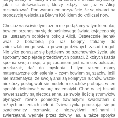
jak i ci doświadczeni, którzy zdążyli się już w Alicji
rozsmakować. Pod warunkiem oczywiście, że są otwarci na
propozycję wejścia za Białym Królikiem do króliczej nory.
Chociaż właściwie tym razem nie podążamy w tym kierunku,
bowiem przenosimy się do baśniowego świata kryjącego się
za lustrzanym odbiciem pokoju Alicji. Ostatecznie jednak
wraz z bohaterką po raz kolejny trafiamy do
zniekształconego świata pewnego dziwnych zasad i reguł.
Nie tylko poruszać się będziemy po szachownicy życia, ale
spotkamy też plejadę przedziwnych postaci. Z których każda
spełnia swoja misje, a jej zadaniem jest nam coś pokazać,
przekazać, dać do myślenia. I tym razem mamy
matematyczne odniesienia – czym bowiem są szachy, jeśli
nie matematyką, ze swoją analizą kolejnych ruchów, wszak
niektórzy posługiwali się modelem szachów próbując w ten
sposób definiować naturę matematyki. Choć w tej historii
nawet szachy są niecodzienne, ze swoją ilością strumyków
płynących równo pomiędzy trawiastymi kwadratami o
różnych odcieniach zieleni. Dziewczynka poruszając się po
szachownicy rozmawia z niezwykłymi roślinami i
zwierzętami, wędruje przez dziwny las, a także spotyka