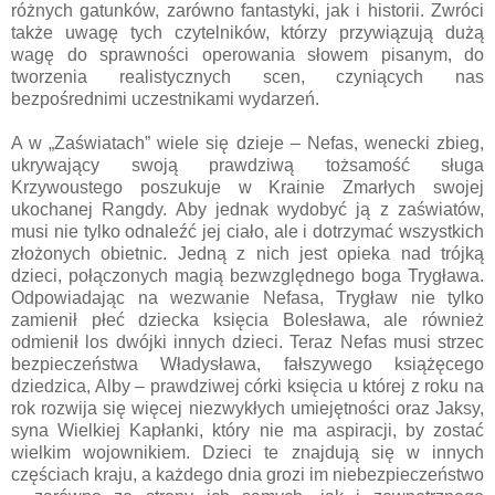
różnych gatunków, zarówno fantastyki, jak i historii. Zwróci
także uwagę tych czytelników, którzy przywiązują dużą
wagę do sprawności operowania słowem pisanym, do
tworzenia realistycznych scen, czyniących nas
bezpośrednimi uczestnikami wydarzeń.
A w „Zaświatach” wiele się dzieje – Nefas, wenecki zbieg,
ukrywający swoją prawdziwą tożsamość sługa
Krzywoustego poszukuje w Krainie Zmarłych swojej
ukochanej Rangdy. Aby jednak wydobyć ją z zaświatów,
musi nie tylko odnaleźć jej ciało, ale i dotrzymać wszystkich
złożonych obietnic. Jedną z nich jest opieka nad trójką
dzieci, połączonych magią bezwzględnego boga Trygława.
Odpowiadając na wezwanie Nefasa, Trygław nie tylko
zamienił płeć dziecka księcia Bolesława, ale również
odmienił los dwójki innych dzieci. Teraz Nefas musi strzec
bezpieczeństwa Władysława, fałszywego książęcego
dziedzica, Alby – prawdziwej córki księcia u której z roku na
rok rozwija się więcej niezwykłych umiejętności oraz Jaksy,
syna Wielkiej Kapłanki, który nie ma aspiracji, by zostać
wielkim wojownikiem. Dzieci te znajdują się w innych
częściach kraju, a każdego dnia grozi im niebezpieczeństwo