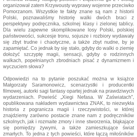
organizował zatem Krzywousty wyprawy wojenne przeciwko
Pomorzanom. Wszystkie te fakty znane są nam z historii
Polski, poznawaliśmy historię walki dwóch braci z
perspektywy podręcznika, szkolnej klasy i zielonej tablicy.
Dla wielu zapewne skomplikowane losy Polski, polskiej
państwowości, sukcesje tronu, sojusze i rozbiory wydawały
się zbyt trudne i chaotyczne, a także zbyt nudne, by je
zapamiętać. Co jednak by się stało, gdyby do walki o ziemię
dołożyć szczyptę magii, sensacji, gdyby o rodzinnych
walkach, popełnianych zbrodniach pisać z dynamizmem i
wyczuciem słowa?
Odpowiedzi na to pytanie poszukać można w książce
Małgorzaty Saramonowicz, scenarzystki i producentki
filmowej, autorki sagi fantasy opartej jednak na prawdziwych
wydarzeniach. Powieść „Xiegi Nefasa. W Zaświatach”,
opublikowana nakładem wydawnictwa ZNAK, to niezwykła
historia z pogranicza magii i rzeczywistości, w której
znajdziemy zarówno postacie znane nam z podręczników
szkolnych, jak i rozmaite zmory i inne stworzenia, błąkające
się pomiędzy żywymi, a także zamieszkujące świat
zmarłych. To jedna z tych powieści, które łączą miłośników