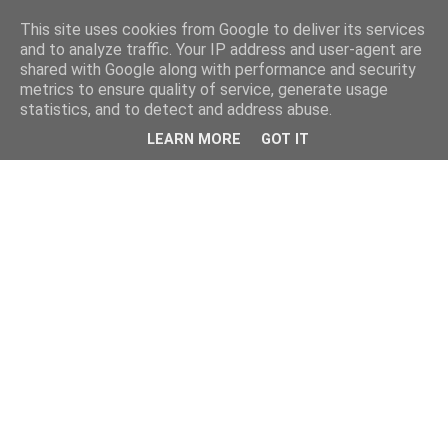
This site uses cookies from Google to deliver its services
and to analyze traffic. Your IP address and user-agent are
shared with Google along with performance and security
metrics to ensure quality of service, generate usage
statistics, and to detect and address abuse.
LEARN MORE
GOT IT