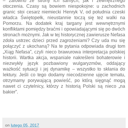
– zarówno ze strony ich samych, jak i zewnętrznego
otoczenia. Czasy są bowiem niespokojne: u zachodnich
granic stoi cesarz niemiecki Henryk V, od południa czeski
władca Świętopełk, nieustannie toczą się też walki na
Pomorzu. Na dodatek kraj targany jest wewnętrznymi
konfliktami pomiędzy braćmi i opowiadającymi się po dwóch
stronach możnymi. Jak w tej historycznej zawierusze Nefasa
zdoła ustrzec dzieci przed zagrożeniami? Czy uda mu się
połączyć z ukochaną? Na te pytania odpowiada drugi tom
„Xiąg Nefasa”, czyli nieco brawurowa interpretacja polskiej
historii. Wartka akcja, wspaniale nakreśleni bohaterowie i
niezwykły język pozbawiony wulgaryzmów, oddający
ważkość sytuacji i jej dynamikę – wszystko to skłania do
lektury. Jeśli co tego dodamy niecodzienne ujęcie tematu,
otrzymamy porywającą powieść, po którą sięgnąć mogą
nawet ci czytelnicy, którzy z historią Polski są nieco „na
bakier”.
on
lutego 05, 2017