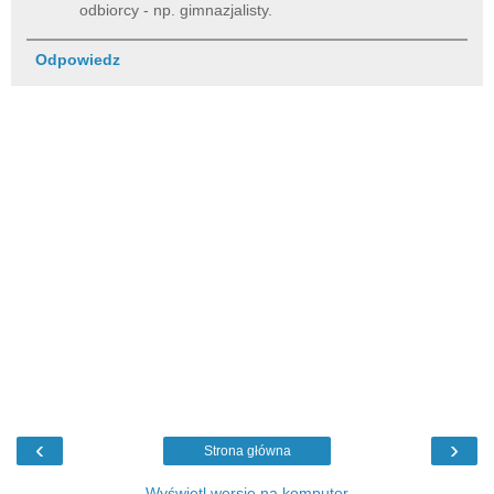
odbiorcy - np. gimnazjalisty.
Odpowiedz
‹
›
Strona główna
Wyświetl wersję na komputer