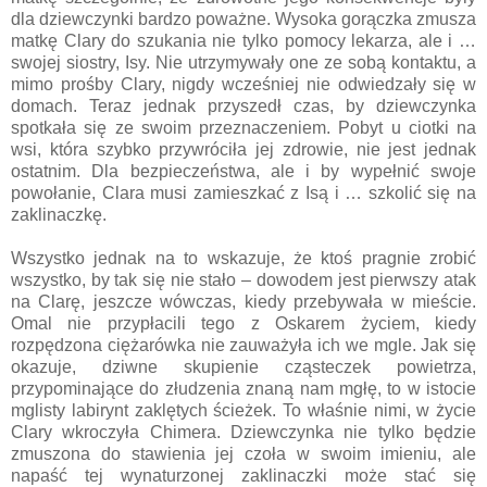
dla dziewczynki bardzo poważne. Wysoka gorączka zmusza
matkę Clary do szukania nie tylko pomocy lekarza, ale i …
swojej siostry, Isy. Nie utrzymywały one ze sobą kontaktu, a
mimo prośby Clary, nigdy wcześniej nie odwiedzały się w
domach. Teraz jednak przyszedł czas, by dziewczynka
spotkała się ze swoim przeznaczeniem. Pobyt u ciotki na
wsi, która szybko przywróciła jej zdrowie, nie jest jednak
ostatnim. Dla bezpieczeństwa, ale i by wypełnić swoje
powołanie, Clara musi zamieszkać z Isą i … szkolić się na
zaklinaczkę.
Wszystko jednak na to wskazuje, że ktoś pragnie zrobić
wszystko, by tak się nie stało – dowodem jest pierwszy atak
na Clarę, jeszcze wówczas, kiedy przebywała w mieście.
Omal nie przypłacili tego z Oskarem życiem, kiedy
rozpędzona ciężarówka nie zauważyła ich we mgle. Jak się
okazuje, dziwne skupienie cząsteczek powietrza,
przypominające do złudzenia znaną nam mgłę, to w istocie
mglisty labirynt zaklętych ścieżek. To właśnie nimi, w życie
Clary wkroczyła Chimera. Dziewczynka nie tylko będzie
zmuszona do stawienia jej czoła w swoim imieniu, ale
napaść tej wynaturzonej zaklinaczki może stać się