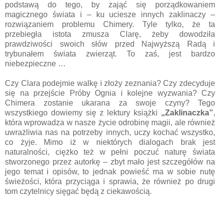
podstawą do tego, by zająć się porządkowaniem
magicznego świata i – ku uciesze innych zaklinaczy –
rozwiązaniem problemu Chimery. Tyle tylko, że ta
przebiegła istota zmusza Clarę, żeby dowodziła
prawdziwości swoich słów przed Najwyższą Radą i
trybunałem świata zwierząt. To zaś, jest bardzo
niebezpieczne …
Czy Clara podejmie walkę i złoży zeznania? Czy zdecyduje
się na przejście Próby Ognia i kolejne wyzwania? Czy
Chimera zostanie ukarana za swoje czyny? Tego
wszystkiego dowiemy się z lektury książki
„Zaklinaczka”
,
która wprowadza w nasze życie odrobinę magii, ale również
uwrażliwia nas na potrzeby innych, uczy kochać wszystko,
co żyje. Mimo iż w niektórych dialogach brak jest
naturalności, ciężko też w pełni poczuć naturę świata
stworzonego przez autorkę – zbyt mało jest szczegółów na
jego temat i opisów, to jednak powieść ma w sobie nutę
świeżości, która przyciąga i sprawia, że również po drugi
tom czytelnicy sięgać będą z ciekawością.