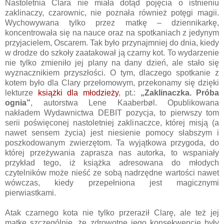
Nastoletnia Clara nie miała dotąd pojęcia o istnieniu
zaklinaczy, czarownic, nie poznała również potęgi magii.
Wychowywana tylko przez matkę – dziennikarkę,
koncentrowała się na nauce oraz na spotkaniach z jedynym
przyjacielem, Oscarem. Tak było przynajmniej do dnia, kiedy
w drodze do szkoły zaatakował ją czarny kot. To wydarzenie
nie tylko zmieniło jej plany na dany dzień, ale stało się
wyznacznikiem przyszłości. O tym, dlaczego spotkanie z
kotem było dla Clary przełomowym, przekonamy się dzięki
lekturze
książki dla młodzieży
, pt.:
„Zaklinaczka. Próba
ognia”
, autorstwa Lene Kaaberbøl. Opublikowana
nakładem Wydawnictwa DEBIT pozycja, to pierwszy tom
serii poświęconej nastoletniej zaklinaczce, której misją (a
nawet sensem życia) jest niesienie pomocy słabszym i
poszkodowanym zwierzętom. Ta wyjątkowa przygoda, do
której przeżywania zaprasza nas autorka, to wspaniały
przykład tego, iż książka adresowana do młodych
czytelników może nieść ze sobą nadrzędne wartości nawet
wówczas, kiedy przepełniona jest magicznymi
pierwiastkami.
Atak czarnego kota nie tylko przeraził Clarę, ale też jej
matkę szczególnie, że zdrowotne jego konsekwencje były