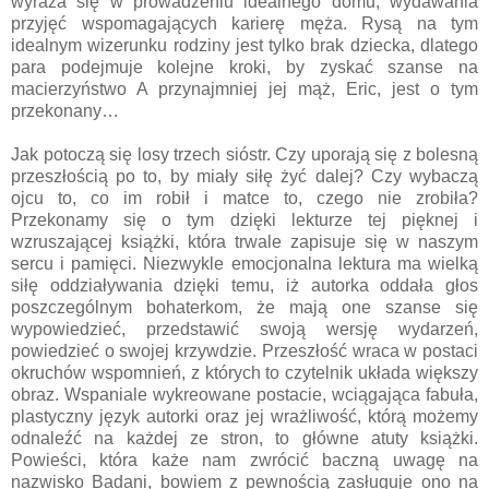
wyraża się w prowadzeniu idealnego domu, wydawania
przyjęć wspomagających karierę męża. Rysą na tym
idealnym wizerunku rodziny jest tylko brak dziecka, dlatego
para podejmuje kolejne kroki, by zyskać szanse na
macierzyństwo A przynajmniej jej mąż, Eric, jest o tym
przekonany…
Jak potoczą się losy trzech sióstr. Czy uporają się z bolesną
przeszłością po to, by miały siłę żyć dalej? Czy wybaczą
ojcu to, co im robił i matce to, czego nie zrobiła?
Przekonamy się o tym dzięki lekturze tej pięknej i
wzruszającej książki, która trwale zapisuje się w naszym
sercu i pamięci. Niezwykle emocjonalna lektura ma wielką
siłę oddziaływania dzięki temu, iż autorka oddała głos
poszczególnym bohaterkom, że mają one szanse się
wypowiedzieć, przedstawić swoją wersję wydarzeń,
powiedzieć o swojej krzywdzie. Przeszłość wraca w postaci
okruchów wspomnień, z których to czytelnik układa większy
obraz. Wspaniale wykreowane postacie, wciągająca fabuła,
plastyczny język autorki oraz jej wrażliwość, którą możemy
odnaleźć na każdej ze stron, to główne atuty książki.
Powieści, która każe nam zwrócić baczną uwagę na
nazwisko Badani, bowiem z pewnością zasługuje ono na