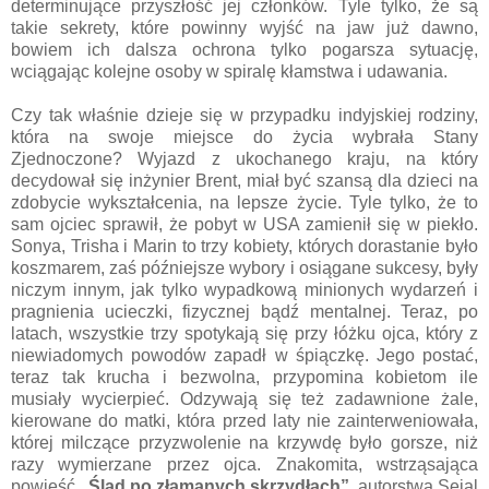
determinujące przyszłość jej członków. Tyle tylko, że są
takie sekrety, które powinny wyjść na jaw już dawno,
bowiem ich dalsza ochrona tylko pogarsza sytuację,
wciągając kolejne osoby w spiralę kłamstwa i udawania.
Czy tak właśnie dzieje się w przypadku indyjskiej rodziny,
która na swoje miejsce do życia wybrała Stany
Zjednoczone? Wyjazd z ukochanego kraju, na który
decydował się inżynier Brent, miał być szansą dla dzieci na
zdobycie wykształcenia, na lepsze życie. Tyle tylko, że to
sam ojciec sprawił, że pobyt w USA zamienił się w piekło.
Sonya, Trisha i Marin to trzy kobiety, których dorastanie było
koszmarem, zaś późniejsze wybory i osiągane sukcesy, były
niczym innym, jak tylko wypadkową minionych wydarzeń i
pragnienia ucieczki, fizycznej bądź mentalnej. Teraz, po
latach, wszystkie trzy spotykają się przy łóżku ojca, który z
niewiadomych powodów zapadł w śpiączkę. Jego postać,
teraz tak krucha i bezwolna, przypomina kobietom ile
musiały wycierpieć. Odzywają się też zadawnione żale,
kierowane do matki, która przed laty nie zainterweniowała,
której milczące przyzwolenie na krzywdę było gorsze, niż
razy wymierzane przez ojca. Znakomita, wstrząsająca
powieść
„Ślad po złamanych skrzydłach”
, autorstwa Sejal