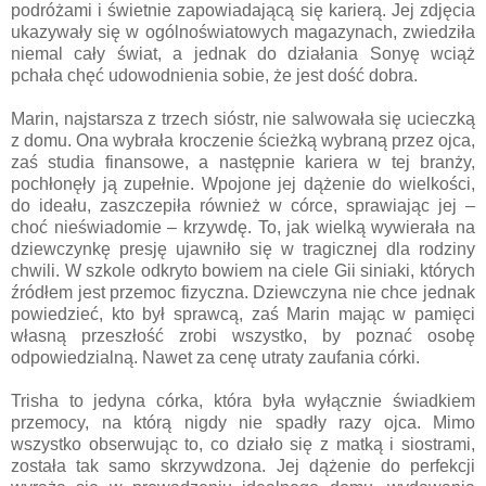
podróżami i świetnie zapowiadającą się karierą. Jej zdjęcia
ukazywały się w ogólnoświatowych magazynach, zwiedziła
niemal cały świat, a jednak do działania Sonyę wciąż
pchała chęć udowodnienia sobie, że jest dość dobra.
Marin, najstarsza z trzech sióstr, nie salwowała się ucieczką
z domu. Ona wybrała kroczenie ścieżką wybraną przez ojca,
zaś studia finansowe, a następnie kariera w tej branży,
pochłonęły ją zupełnie. Wpojone jej dążenie do wielkości,
do ideału, zaszczepiła również w córce, sprawiając jej –
choć nieświadomie – krzywdę. To, jak wielką wywierała na
dziewczynkę presję ujawniło się w tragicznej dla rodziny
chwili. W szkole odkryto bowiem na ciele Gii siniaki, których
źródłem jest przemoc fizyczna. Dziewczyna nie chce jednak
powiedzieć, kto był sprawcą, zaś Marin mając w pamięci
własną przeszłość zrobi wszystko, by poznać osobę
odpowiedzialną. Nawet za cenę utraty zaufania córki.
Trisha to jedyna córka, która była wyłącznie świadkiem
przemocy, na którą nigdy nie spadły razy ojca. Mimo
wszystko obserwując to, co działo się z matką i siostrami,
została tak samo skrzywdzona. Jej dążenie do perfekcji