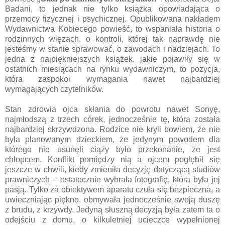
Badani, to jednak nie tylko książka opowiadająca o
przemocy fizycznej i psychicznej. Opublikowana nakładem
Wydawnictwa Kobiecego powieść, to wspaniała historia o
rodzinnych więzach, o kontroli, której tak naprawdę nie
jesteśmy w stanie sprawować, o zawodach i nadziejach. To
jedna z najpiękniejszych książek, jakie pojawiły się w
ostatnich miesiącach na rynku wydawniczym, to pozycja,
która zaspokoi wymagania nawet najbardziej
wymagających czytelników.
Stan zdrowia ojca skłania do powrotu nawet Sonyę,
najmłodszą z trzech córek, jednocześnie tę, która została
najbardziej skrzywdzona. Rodzice nie kryli bowiem, że nie
była planowanym dzieckiem, że jedynym powodem dla
którego nie usunęli ciąży było przekonanie, że jest
chłopcem. Konflikt pomiędzy nią a ojcem pogłębił się
jeszcze w chwili, kiedy zmieniła decyzję dotyczącą studiów
prawniczych – ostatecznie wybrała fotografię, która była jej
pasją. Tylko za obiektywem aparatu czuła się bezpieczna, a
uwieczniając piękno, obmywała jednocześnie swoją duszę
z brudu, z krzywdy. Jedyną słuszną decyzją była zatem ta o
odejściu z domu, o kilkuletniej ucieczce wypełnionej