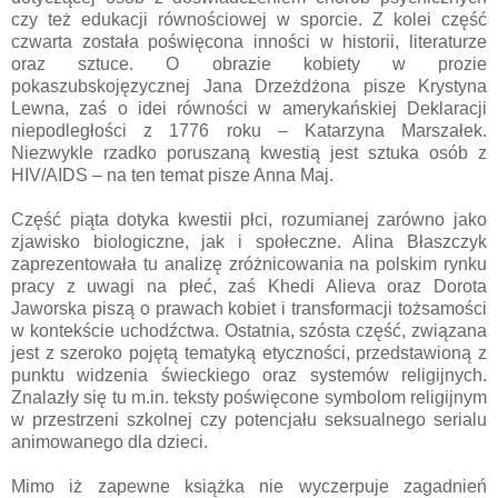
czy też edukacji równościowej w sporcie. Z kolei część
czwarta została poświęcona inności w historii, literaturze
oraz sztuce. O obrazie kobiety w prozie
pokaszubskojęzycznej Jana Drzeżdżona pisze Krystyna
Lewna, zaś o idei równości w amerykańskiej Deklaracji
niepodległości z 1776 roku – Katarzyna Marszałek.
Niezwykle rzadko poruszaną kwestią jest sztuka osób z
HIV/AIDS – na ten temat pisze Anna Maj.
Część piąta dotyka kwestii płci, rozumianej zarówno jako
zjawisko biologiczne, jak i społeczne. Alina Błaszczyk
zaprezentowała tu analizę zróżnicowania na polskim rynku
pracy z uwagi na płeć, zaś Khedi Alieva oraz Dorota
Jaworska piszą o prawach kobiet i transformacji tożsamości
w kontekście uchodźctwa. Ostatnia, szósta część, związana
jest z szeroko pojętą tematyką etyczności, przedstawioną z
punktu widzenia świeckiego oraz systemów religijnych.
Znalazły się tu m.in. teksty poświęcone symbolom religijnym
w przestrzeni szkolnej czy potencjału seksualnego serialu
animowanego dla dzieci.
Mimo iż zapewne książka nie wyczerpuje zagadnień