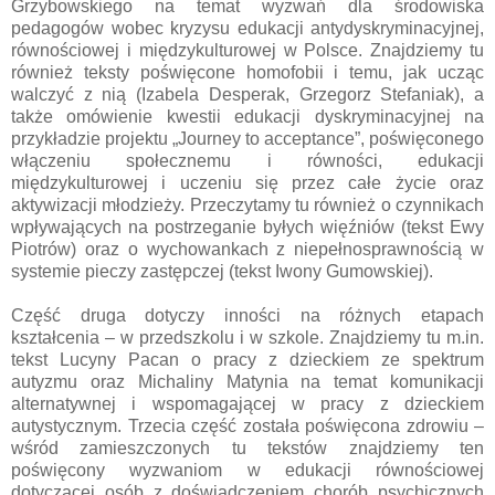
Grzybowskiego na temat wyzwań dla środowiska
pedagogów wobec kryzysu edukacji antydyskryminacyjnej,
równościowej i międzykulturowej w Polsce. Znajdziemy tu
również teksty poświęcone homofobii i temu, jak ucząc
walczyć z nią (Izabela Desperak, Grzegorz Stefaniak), a
także omówienie kwestii edukacji dyskryminacyjnej na
przykładzie projektu „Journey to acceptance”, poświęconego
włączeniu społecznemu i równości, edukacji
międzykulturowej i uczeniu się przez całe życie oraz
aktywizacji młodzieży. Przeczytamy tu również o czynnikach
wpływających na postrzeganie byłych więźniów (tekst Ewy
Piotrów) oraz o wychowankach z niepełnosprawnością w
systemie pieczy zastępczej (tekst Iwony Gumowskiej).
Część druga dotyczy inności na różnych etapach
kształcenia – w przedszkolu i w szkole. Znajdziemy tu m.in.
tekst Lucyny Pacan o pracy z dzieckiem ze spektrum
autyzmu oraz Michaliny Matynia na temat komunikacji
alternatywnej i wspomagającej w pracy z dzieckiem
autystycznym. Trzecia część została poświęcona zdrowiu –
wśród zamieszczonych tu tekstów znajdziemy ten
poświęcony wyzwaniom w edukacji równościowej
dotyczącej osób z doświadczeniem chorób psychicznych