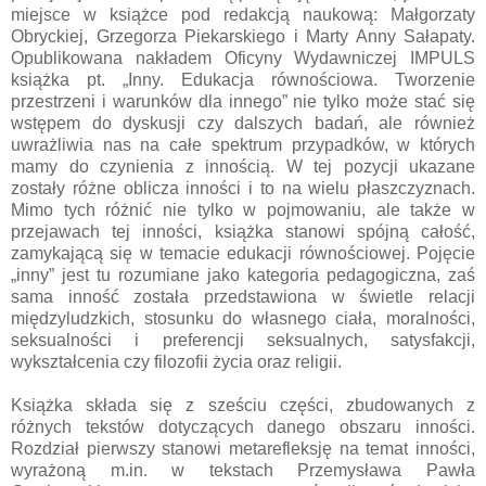
miejsce w książce pod redakcją naukową: Małgorzaty
Obryckiej, Grzegorza Piekarskiego i Marty Anny Sałapaty.
Opublikowana nakładem Oficyny Wydawniczej IMPULS
książka pt. „Inny. Edukacja równościowa. Tworzenie
przestrzeni i warunków dla innego” nie tylko może stać się
wstępem do dyskusji czy dalszych badań, ale również
uwrażliwia nas na całe spektrum przypadków, w których
mamy do czynienia z innością. W tej pozycji ukazane
zostały różne oblicza inności i to na wielu płaszczyznach.
Mimo tych różnić nie tylko w pojmowaniu, ale także w
przejawach tej inności, książka stanowi spójną całość,
zamykającą się w temacie edukacji równościowej. Pojęcie
„inny” jest tu rozumiane jako kategoria pedagogiczna, zaś
sama inność została przedstawiona w świetle relacji
międzyludzkich, stosunku do własnego ciała, moralności,
seksualności i preferencji seksualnych, satysfakcji,
wykształcenia czy filozofii życia oraz religii.
Książka składa się z sześciu części, zbudowanych z
różnych tekstów dotyczących danego obszaru inności.
Rozdział pierwszy stanowi metarefleksję na temat inności,
wyrażoną m.in. w tekstach Przemysława Pawła