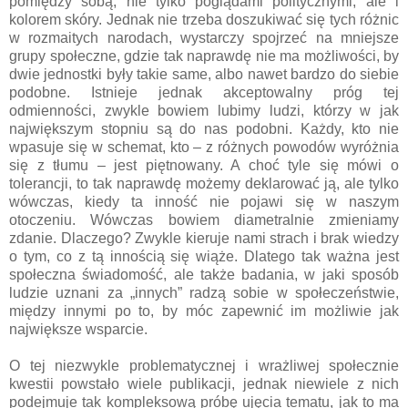
pomiędzy sobą, nie tylko poglądami politycznymi, ale i
kolorem skóry. Jednak nie trzeba doszukiwać się tych różnic
w rozmaitych narodach, wystarczy spojrzeć na mniejsze
grupy społeczne, gdzie tak naprawdę nie ma możliwości, by
dwie jednostki były takie same, albo nawet bardzo do siebie
podobne. Istnieje jednak akceptowalny próg tej
odmienności, zwykle bowiem lubimy ludzi, którzy w jak
największym stopniu są do nas podobni. Każdy, kto nie
wpasuje się w schemat, kto – z różnych powodów wyróżnia
się z tłumu – jest piętnowany. A choć tyle się mówi o
tolerancji, to tak naprawdę możemy deklarować ją, ale tylko
wówczas, kiedy ta inność nie pojawi się w naszym
otoczeniu. Wówczas bowiem diametralnie zmieniamy
zdanie. Dlaczego? Zwykle kieruje nami strach i brak wiedzy
o tym, co z tą innością się wiąże. Dlatego tak ważna jest
społeczna świadomość, ale także badania, w jaki sposób
ludzie uznani za „innych” radzą sobie w społeczeństwie,
między innymi po to, by móc zapewnić im możliwie jak
największe wsparcie.
O tej niezwykle problematycznej i wrażliwej społecznie
kwestii powstało wiele publikacji, jednak niewiele z nich
podejmuje tak kompleksową próbę ujęcia tematu, jak to ma