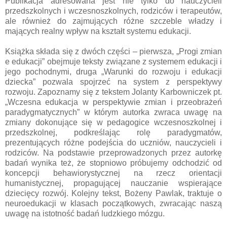
Publikacja adresowana jest nie tylko do nauczycieli
przedszkolnych i wczesnoszkolnych, rodziców i terapeutów,
ale również do zajmujących różne szczeble władzy i
mających realny wpływ na kształt systemu edukacji.
Książka składa się z dwóch części – pierwsza, „Progi zmian
e edukacji” obejmuje teksty związane z systemem edukacji i
jego pochodnymi, druga „Warunki do rozwoju i edukacji
dziecka” pozwala spojrzeć na system z perspektywy
rozwoju. Zapoznamy się z tekstem Jolanty Karbowniczek pt.
„Wczesna edukacja w perspektywie zmian i przeobrażeń
paradygmatycznych” w którym autorka zwraca uwagę na
zmiany dokonujące się w pedagogice wczesnoszkolnej i
przedszkolnej, podkreślając rolę paradygmatów,
prezentujących różne podejścia do uczniów, nauczycieli i
rodziców. Na podstawie przeprowadzonych przez autorkę
badań wynika też, że stopniowo próbujemy odchodzić od
koncepcji behawiorystycznej na rzecz orientacji
humanistycznej, propagującej nauczanie wspierające
dziecięcy rozwój. Kolejny tekst, Bożeny Pawlak, traktuje o
neuroedukacji w klasach początkowych, zwracając naszą
uwagę na istotność badań ludzkiego mózgu.