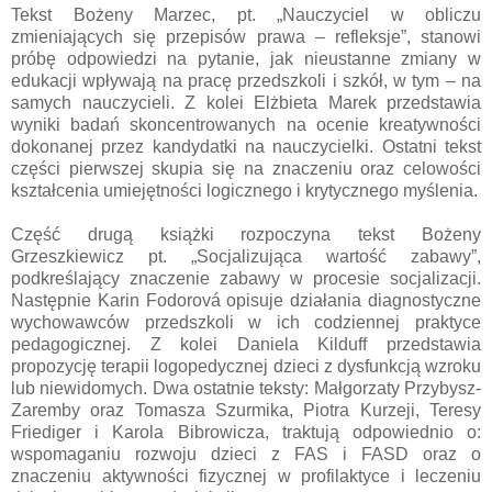
Tekst Bożeny Marzec, pt. „Nauczyciel w obliczu
zmieniających się przepisów prawa – refleksje”, stanowi
próbę odpowiedzi na pytanie, jak nieustanne zmiany w
edukacji wpływają na pracę przedszkoli i szkół, w tym – na
samych nauczycieli. Z kolei Elżbieta Marek przedstawia
wyniki badań skoncentrowanych na ocenie kreatywności
dokonanej przez kandydatki na nauczycielki. Ostatni tekst
części pierwszej skupia się na znaczeniu oraz celowości
kształcenia umiejętności logicznego i krytycznego myślenia.
Część drugą książki rozpoczyna tekst Bożeny
Grzeszkiewicz pt. „Socjalizująca wartość zabawy”,
podkreślający znaczenie zabawy w procesie socjalizacji.
Następnie Karin Fodorová opisuje działania diagnostyczne
wychowawców przedszkoli w ich codziennej praktyce
pedagogicznej. Z kolei Daniela Kilduff przedstawia
propozycję terapii logopedycznej dzieci z dysfunkcją wzroku
lub niewidomych. Dwa ostatnie teksty: Małgorzaty Przybysz-
Zaremby oraz Tomasza Szurmika, Piotra Kurzeji, Teresy
Friediger i Karola Bibrowicza, traktują odpowiednio o:
wspomaganiu rozwoju dzieci z FAS i FASD oraz o
znaczeniu aktywności fizycznej w profilaktyce i leczeniu