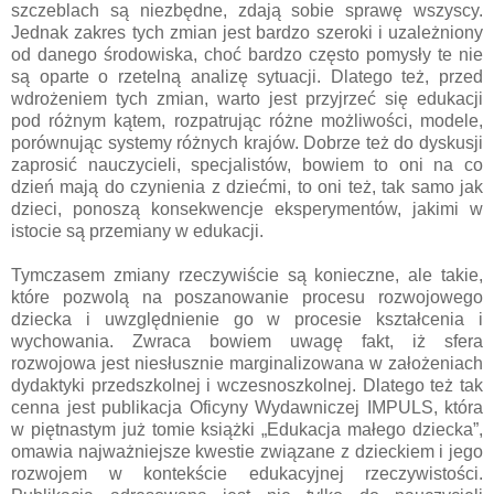
szczeblach są niezbędne, zdają sobie sprawę wszyscy.
Jednak zakres tych zmian jest bardzo szeroki i uzależniony
od danego środowiska, choć bardzo często pomysły te nie
są oparte o rzetelną analizę sytuacji. Dlatego też, przed
wdrożeniem tych zmian, warto jest przyjrzeć się edukacji
pod różnym kątem, rozpatrując różne możliwości, modele,
porównując systemy różnych krajów. Dobrze też do dyskusji
zaprosić nauczycieli, specjalistów, bowiem to oni na co
dzień mają do czynienia z dziećmi, to oni też, tak samo jak
dzieci, ponoszą konsekwencje eksperymentów, jakimi w
istocie są przemiany w edukacji.
Tymczasem zmiany rzeczywiście są konieczne, ale takie,
które pozwolą na poszanowanie procesu rozwojowego
dziecka i uwzględnienie go w procesie kształcenia i
wychowania. Zwraca bowiem uwagę fakt, iż sfera
rozwojowa jest niesłusznie marginalizowana w założeniach
dydaktyki przedszkolnej i wczesnoszkolnej. Dlatego też tak
cenna jest publikacja Oficyny Wydawniczej IMPULS, która
w piętnastym już tomie książki „Edukacja małego dziecka”,
omawia najważniejsze kwestie związane z dzieckiem i jego
rozwojem w kontekście edukacyjnej rzeczywistości.