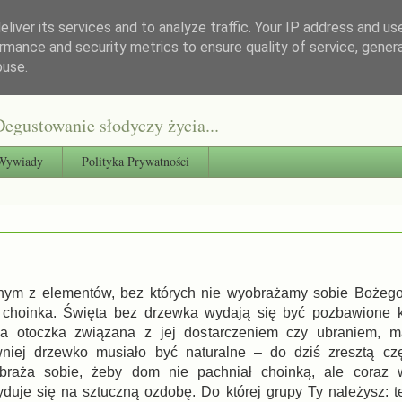
liver its services and to analyze traffic. Your IP address and us
rmance and security metrics to ensure quality of service, gene
buse.
egustowanie słodyczy życia...
Wywiady
Polityka Prywatności
nym z elementów, bez których nie wyobrażamy sobie Bożego
t choinka. Święta bez drzewka wydają się być pozbawione k
a otoczka związana z jej dostarczeniem czy ubraniem, m
niej drzewko musiało być naturalne – do dziś zresztą cz
braża sobie, żeby dom nie pachniał choinką, ale coraz w
yduje się na sztuczną ozdobę. Do której grupy Ty należysz: 