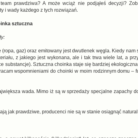
 team prawdziwa? A może wciąż nie podjąłeś decyzji? Zoba
ty i wady każdego z tych rozwiązań.
inka sztuczna
y:
 (ropa, gaz) oraz emitowany jest dwutlenek węgla. Kiedy nam s
riału, z jakiego jest wykonana, ale i tak trwa wiele lat, a pr
ące substancje). Sztuczna choinka staje się bardziej ekologiczna
 wracam wspomnieniami do choinki w moim rodzinnym domu – 
ajwiększa wada. Mimo iż są w sprzedaży specjalne zapachy do 
ają jak prawdziwe, producenci nie są w stanie osiągnąć natural