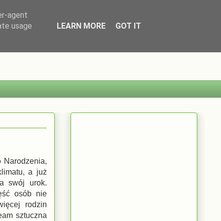
er-agent
rate usage
LEARN MORE
GOT IT
 Narodzenia,
limatu, a już
a swój urok.
ęść osób nie
ięcej rodzin
team sztuczna