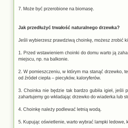
7. Może być przerobione na biomasę.
Jak przedłużyć trwałość naturalnego drzewka?
Jeśli wybierzesz prawdziwą choinkę, możesz zrobić kil
1. Przed wstawieniem choinki do domu warto ją zahart
miejscu, np. na balkonie.
2. W pomieszczeniu, w którym ma stanąć drzewko, tem
od źródeł ciepła – piecyków, kaloryferów.
3. Choinka nie będzie tak bardzo gubiła igieł, jeśl
zahartujemy go wkładając drzewko do wiaderka lub sto
4. Choinkę należy podlewać letnią wodą.
5. Kupując oświetlenie, warto wybrać lampki ledowe, k