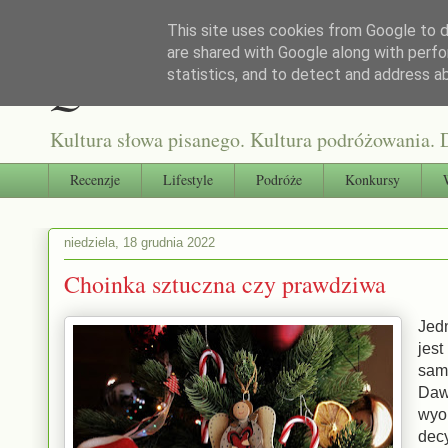
This site uses cookies from Google to de
are shared with Google along with perfo
Qultura słowa
statistics, and to detect and address a
Kultura słowa pisanego. Kultura podróżowania. D
Recenzje
Lifestyle
Podróże
Konkursy
niedziela, 18 grudnia 2022
Choinka sztuczna czy prawdziwa
Jed
jes
sam
Daw
wyo
dec