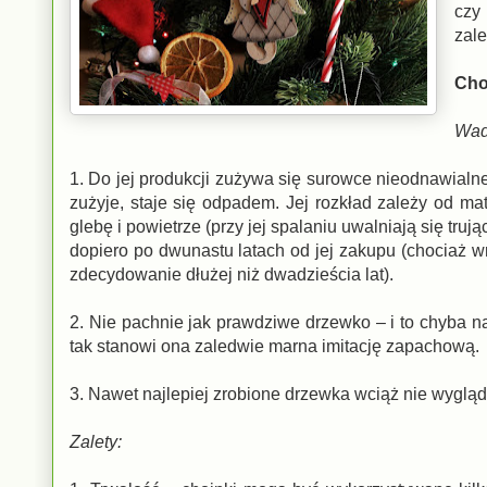
czy
zale
Cho
Wad
1. Do jej produkcji zużywa się surowce nieodnawialne
zużyje, staje się odpadem. Jej rozkład zależy od mate
glebę i powietrze (przy jej spalaniu uwalniają się truj
dopiero po dwunastu latach od jej zakupu (chociaż
zdecydowanie dłużej niż dwadzieścia lat).
2. Nie pachnie jak prawdziwe drzewko – i to chyba n
tak stanowi ona zaledwie marna imitację zapachową.
3. Nawet najlepiej zrobione drzewka wciąż nie wygląd
Zalety: