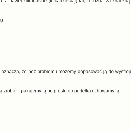
, a nawet kilkanaście (kilkadziesiąt) lat, co oznacza znaczn
a)
co oznacza, że bez problemu możemy dopasować ją do wystro
ą zrobić – pakujemy ją po prostu do pudełka i chowamy ją.