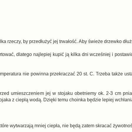
ka rzeczy, by przedłużyć jej trwałość. Aby świeże drzewko dłuże
ować, dlatego najlepiej kupić ją kilka dni wcześniej i postaw
peratura nie powinna przekraczać 20 st. C. Trzeba także usta
i przed umieszczeniem jej w stojaku obetniemy ok. 2-3 cm pnia
jaka z ciepłą wodą. Dzięki temu choinka będzie lepiej wchłani
tóre wytwarzają mniej ciepła, nie będą zatem skracać żywotnoś