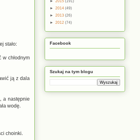
►
2015
(191)
►
2014
(49)
►
2013
(26)
►
2012
(74)
Facebook
j stało:
ić w chłodnym
Szukaj na tym blogu
wić ją z dala
, a następnie
ała wodę.
ci choinki.