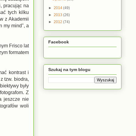
i, pracując na
►
2014
(49)
ać tych kilku
►
2013
(26)
ów z Akademii
►
2012
(74)
on my mind", a
Facebook
ym Frisco lat
kszym formatem
Szukaj na tym blogu
ać kontrast i
z tzw. biodra,
biektywy były
fotografom. Z
 jeszcze nie
tografów woli