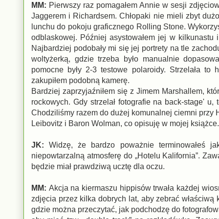
MM:
Pierwszy raz pomagałem Annie w sesji zdjęciowej
Jaggerem i Richardsem. Chłopaki nie mieli zbyt dużo 
lunchu do pokoju graficznego Rolling Stone. Wykorzys
odblaskowej. Później asystowałem jej w kilkunastu 
Najbardziej podobały mi się jej portrety na tle zacho
woltyżerką, gdzie trzeba było manualnie dopasowa
pomocne były 2-3 testowe polaroidy. Strzelała to h
zakupiłem podobną kamerę.
Bardziej zaprzyjaźniłem się z Jimem Marshallem, któ
rockowych. Gdy strzelał fotografie na back-stage' u
Chodziliśmy razem do dużej komunalnej ciemni przy 
Leibovitz i Baron Wolman, co opisuję w mojej książce.
JK:
Widzę, że bardzo poważnie terminowałeś jak
niepowtarzalną atmosferę do „Hotelu Kalifornia”. Zawa
będzie miał prawdziwą ucztę dla oczu.
MM:
Akcja na kiermaszu hippisów trwała każdej wios
zdjęcia przez kilka dobrych lat, aby zebrać właściwą 
gdzie można przeczytać, jak podchodzę do fotografowan