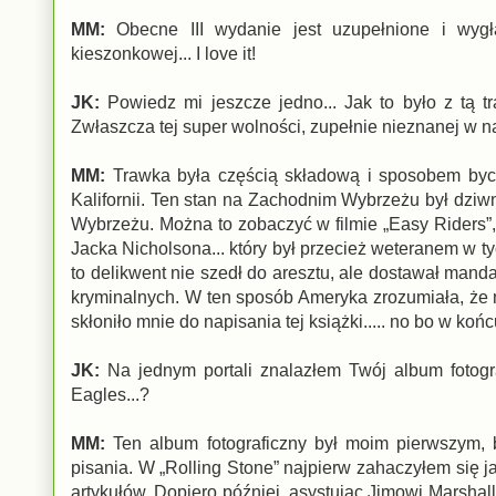
MM:
Obecne III wydanie jest uzupełnione i wygł
kieszonkowej... I love it!
JK:
Powiedz mi jeszcze jedno... Jak to było z tą t
Zwłaszcza tej super wolności, zupełnie nieznanej w n
MM:
Trawka była częścią składową i sposobem bycia 
Kalifornii. Ten stan na Zachodnim Wybrzeżu był dzi
Wybrzeżu. Można to zobaczyć w filmie „Easy Riders”, k
Jacka Nicholsona... który był przecież weteranem w ty
to delikwent nie szedł do aresztu, ale dostawał manda
kryminalnych. W ten sposób Ameryka zrozumiała, że m
skłoniło mnie do napisania tej książki..... no bo w końcu
JK:
Na jednym portali znalazłem Twój album fotograf
Eagles...?
MM:
Ten album fotograficzny był moim pierwszym, b
pisania. W „Rolling Stone” najpierw zahaczyłem się ja
artykułów. Dopiero później, asystując Jimowi Marshall