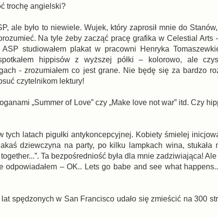
ć trochę angielski?
, ale było to niewiele. Wujek, który zaprosił mnie do Stanów,
orozumieć. Na tyle żeby zacząć pracę grafika w Celestial Arts
ej ASP studiowałem plakat w pracowni Henryka Tomaszewki
 spotkałem hippisów z wyższej półki – kolorowo, ale czys
ach - zrozumiałem co jest grane. Nie będę się za bardzo ro
psuć czytelnikom lektury!
ganami „Summer of Love” czy „Make love not war” itd. Czy hipp
ych latach pigułki antykoncepcyjnej. Kobiety śmielej inicjow
jakaś dziewczyna na party, po kilku lampkach wina, stukała
 together...”. Ta bezpośredniość była dla mnie zadziwiająca! Al
ie odpowiadałem – OK.. Lets go babe and see what happens..
 lat spędzonych w San Francisco udało się zmieścić na 300 str