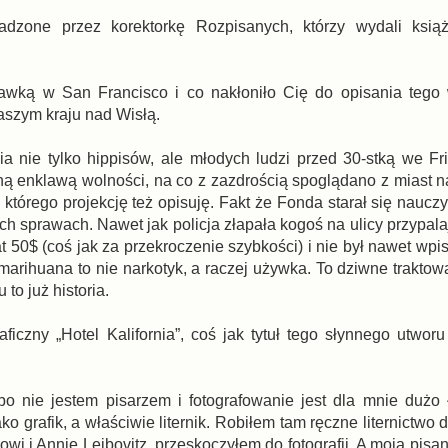
adzone przez korektorkę Rozpisanych, którzy wydali ksią
rawką w San Francisco i co nakłoniło Cię do opisania tego
aszym kraju nad Wisłą.
nie tylko hippisów, ale młodych ludzi przed 30-stką we Fri
wną enklawą wolności, na co z zazdrością spoglądano z miast
tórego projekcję też opisuję. Fakt że Fonda starał się nauczy
ch sprawach. Nawet jak policja złapała kogoś na ulicy przypala
t 50$ (coś jak za przekroczenie szybkości) i nie był nawet wp
arihuana to nie narkotyk, a raczej używka. To dziwne traktow
 to już historia.
iczny „Hotel Kalifornia”, coś jak tytuł tego słynnego utwor
o nie jestem pisarzem i fotografowanie jest dla mnie dużo 
ko grafik, a właściwie liternik. Robiłem tam ręczne liternictw
owi i Annie Leibovitz, przeskoczyłem do fotografii. A moją pis