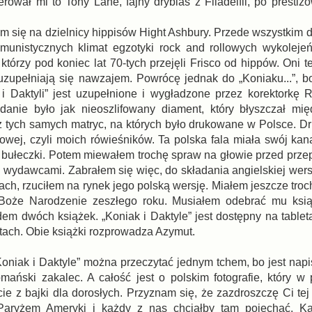
rował mi to Tony Lane, fajny dryblas z Filadelfii, po prestiż
 się na dzielnicy hippisów Hight Ashbury. Przede wszystkim dl
munistycznych klimat egzotyki rock and rollowych wykoleje
którzy pod koniec lat 70-tych przejęli Frisco od hippów. Oni t
 uzupełniają się nawzajem. Powrócę jednak do „Koniaku...”, b
 i Daktyli” jest uzupełnione i wygładzone przez korektorkę 
anie było jak nieoszlifowany diament, który błyszczał mię
z tych samych matryc, na których było drukowane w Polsce. D
owej, czyli moich rówieśników. Ta polska fala miała swój kana
łe bułeczki. Potem miewałem trochę spraw na głowie przed prz
 wydawcami. Zabrałem się więc, do składania angielskiej wersji 
ach, rzuciłem na rynek jego polską wersję. Miałem jeszcze tro
 Boże Narodzenie zeszłego roku. Musiałem odebrać mu ksią
em dwóch książek. „Koniak i Daktyle” jest dostępny na tableta
letach. Obie książki rozprowadza Azymut.
Koniak i Daktyle” można przeczytać jednym tchem, bo jest nap
mański zakalec. A całość jest o polskim fotografie, który w
 z bajki dla dorosłych. Przyznam się, że zazdroszczę Ci tej 
Paryżem Ameryki i każdy z nas chciałby tam pojechać. Każ