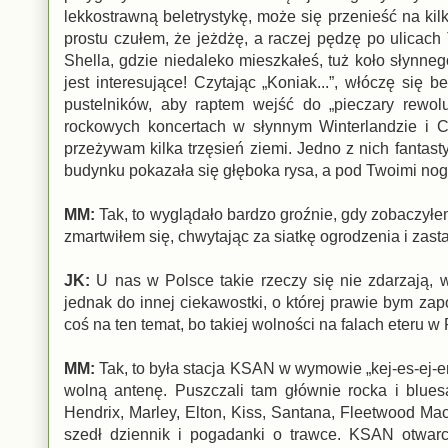
lekkostrawną beletrystykę, może się przenieść na kilk
prostu czułem, że jeżdżę, a raczej pędzę po ulicac
Shella, gdzie niedaleko mieszkałeś, tuż koło słynneg
jest interesujące! Czytając „Koniak...”, włóczę się
pustelników, aby raptem wejść do „pieczary rewolu
rockowych koncertach w słynnym Winterlandzie i C
przeżywam kilka trzęsień ziemi. Jedno z nich fantasty
budynku pokazała się głęboka rysa, a pod Twoimi nog
MM:
Tak, to wyglądało bardzo groźnie, gdy zobaczyłem
zmartwiłem się, chwytając za siatkę ogrodzenia i zasta
JK:
U nas w Polsce takie rzeczy się nie zdarzają, 
jednak do innej ciekawostki, o której prawie bym za
coś na ten temat, bo takiej wolności na falach eteru w
MM:
Tak, to była stacja KSAN w wymowie „kej-es-ej-en”
wolną antenę. Puszczali tam głównie rocka i blues
Hendrix, Marley, Elton, Kiss, Santana, Fleetwood Ma
szedł dziennik i pogadanki o trawce. KSAN otwarc