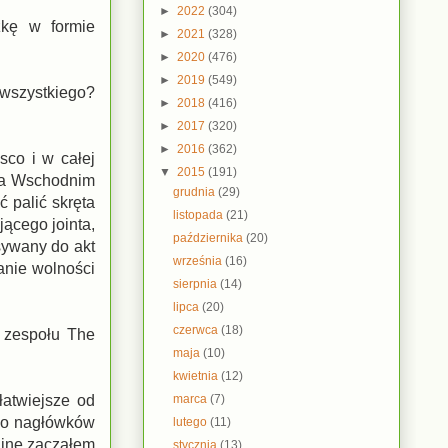
►
2022
(304)
żkę w formie
►
2021
(328)
►
2020
(476)
►
2019
(549)
 wszystkiego?
►
2018
(416)
►
2017
(320)
►
2016
(362)
sco i w całej
▼
2015
(191)
 na Wschodnim
grudnia
(29)
ć palić skręta
listopada
(21)
jącego jointa,
października
(20)
isywany do akt
września
(16)
anie wolności
sierpnia
(14)
lipca
(20)
czerwca
(18)
u zespołu The
maja
(10)
kwietnia
(12)
marca
(7)
łatwiejsze od
o do nagłówków
lutego
(11)
aninę zacząłem
stycznia
(13)