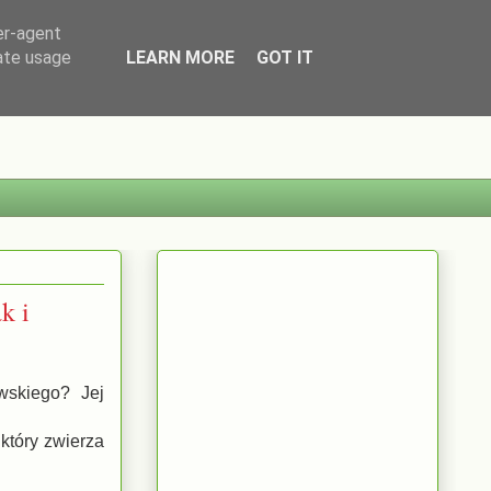
er-agent
rate usage
LEARN MORE
GOT IT
k i
wskiego? Jej
który zwierza