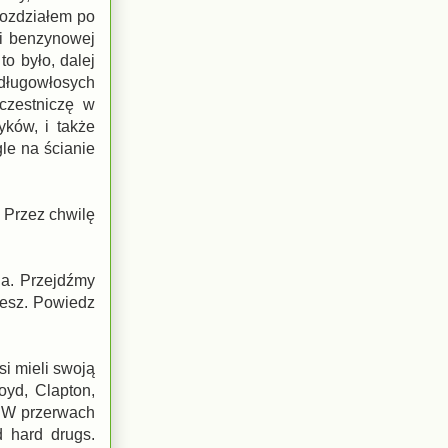
 rozdziałem po
ji benzynowej
o było, dalej
 długowłosych
Uczestniczę w
ków, i także
gle na ścianie
. Przez chwilę
ia. Przejdźmy
zesz. Powiedz
si mieli swoją
oyd, Clapton,
. W przerwach
d hard drugs.