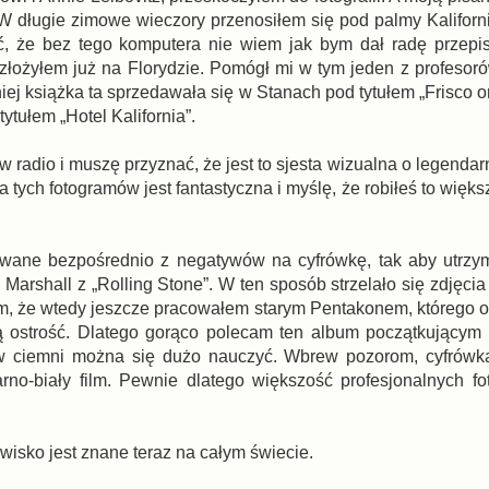
. W długie zimowe wieczory przenosiłem się pod palmy Kaliforn
, że bez tego komputera nie wiem jak bym dał radę przepis
 złożyłem już na Florydzie. Pomógł mi w tym jeden z profesor
iej książka ta sprzedawała się w Stanach pod tytułem „Frisco 
ytułem „Hotel Kalifornia”.
dio i muszę przyznać, że jest to sjesta wizualna o legendarn
ja tych fotogramów jest fantastyczna i myślę, że robiłeś to wię
wane bezpośrednio z negatywów na cyfrówkę, tak aby utrzym
Marshall z „Rolling Stone”. W ten sposób strzelało się zdjęcia 
am, że wtedy jeszcze pracowałem starym Pentakonem, którego o
zną ostrość. Dlatego gorąco polecam ten album początkującym 
 w ciemni można się dużo nauczyć. Wbrew pozorom, cyfrówka
zarno-biały film. Pewnie dlatego większość profesjonalnych fo
wisko jest znane teraz na całym świecie.