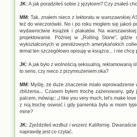
JK:
A jak poradziłeś sobie z językiem? Czy znałeś cho
MM:
Tak, znałem nieco z lektoratu w warszawskiej ASP
też do wieczorówki. No i po roku mogłem się jakoś p
wydawnictwie książek i plakatów. Na warszawski
projektowanie. Później w „Rolling Stone”, gdzie
wykształconych w prestiżowych amerykańskich colleg
temat ten szczegółowo opisuję w książce... i nie chcę 
JK:
A jak było z wolnością seksualną, reklamowaną slo
to serio, czy nieco z przymrużeniem oka?
MM:
Myślę, że duże znaczenie miało wprowadzenie w t
zbliżenia... Czasem byłem trochę zażenowany, gdy 
palcem, mówiąc: „I like you very much, let's make love
z nią trochę oswoić i gdy panienka była w moim typ
mine?
JK:
Zjeździłeś wzdłuż i wszerz Kalifornię. Dwanaście
naprawdę jest co czytać.