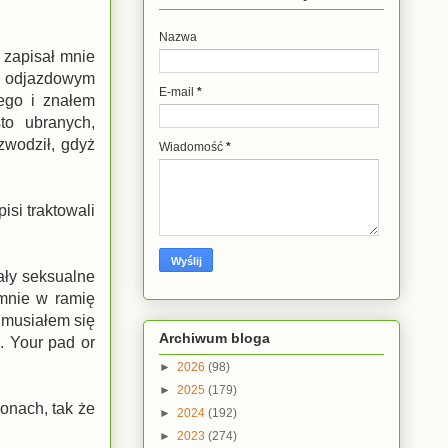
Nazwa
 zapisał mnie
 - odjazdowym
E-mail
*
ego i znałem
to ubranych,
zwodził, gdyż
Wiadomość
*
isi traktowali
ały seksualne
 mnie w ramię
e musiałem się
Archiwum bloga
. Your pad or
►
2026
(98)
►
2025
(179)
onach, tak że
►
2024
(192)
►
2023
(274)