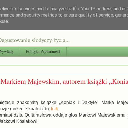
liver its services and to analyze traffic. Your IP address and us
rmance and security metrics to ensure quality of service, gene
buse.
egustowanie słodyczy życia...
Wywiady
Polityka Prywatności
 Markiem Majewskim, autorem książki „Konia
iętacie znakomitą książkę „Koniak i Daktyle" Marka Maje
nzje możecie znaleźć tu:
klik
omiast dziś, Qulturasłowa oddaje głos Markowi Majewskiemu, 
Jackowi Kosiakowi.