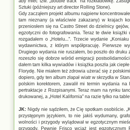
aby mieć tzw. „double track” na rozkładówkę. Zasuge
Sztuki (późniejszy art director Rolling Stone).
Gdy zacząłem projekt albumu najpierw koncentrowałem
tam nieznany (a właściwie zakazany) w krajach ko
przeniosłem się na Castro Street do dzielnicy gejów, 
egzotyczni do fotografowania. Teraz te dwie książki
rozgadałem o „Hotelu...”. Trzecie wydanie „Koniaku
wydawnictwa, z którym współpracuję. Pierwsze wyd
Drugiego wydania nie ruszałem, bo poszło do druku 
rozeszło się dobrze wśród emigracji postsolidarności
dałem tam kilka wywiadów i książka poszła jak ciep
Florydę. Nie miałem też zdrowia użerać się z polskimi
dopiero, gdy ten album złapał wiatr w skrzydła w Stan
polskim korektorem, zawalił mi termin wydania na
pertraktacje z Rozpisanymi. Teraz mam na rynku tand
drukowanej, a „Hotel Kalifornia” na razie tylko na tab
JK:
Nigdy nie sądziłem, że Cię spotkam osobiście. „
przystępnym językiem, to nie jakiś wydumany, grafo
wolności i przygody wylądował w egzotycznym mieście
przygody. Pewnie Frisco wciąż jest egzotycznym 