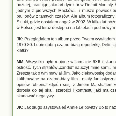
później, pracując jako art dyrektor w Detroit Monthly
jednym z pierwszych Macków.... i muszę powiedzieć
brulionów z tamtych czasów. Ale album fotograficzny
Sztuki, gdzie dostałem angaż w 2002. W kilka lat późn
w Polsce jest teraz dostępna na tabletach pod nowym t
JK:
Przeglądałem ten album przed Twoim wywiadem w ra
1970-80. Lubię dobrą czarno-białą reporterkę. Definic
klatki?
MM:
Wszystko było robione w formacie 6X6 i skano
ostrość. Tych strzałów „candid” nauczył mnie sam Jim 
Zresztą tak o tym mawiał Jim. Jako ciekawostkę dod
kalibrowane na czarno-biały film i miały fantastyc
opisów robienia zdjęć i sesji z Jimem Marshallem
dorosła do tej skali szarości i kontrastu jaki ma c
skanować negatywy.
JK:
Jak długo asystowałeś Annie Leibovitz? Bo to naz