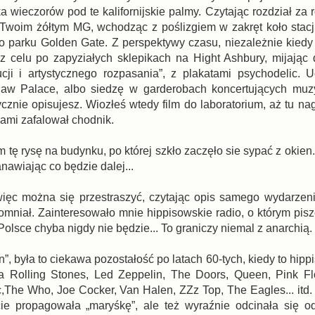
a wieczorów pod te kalifornijskie palmy. Czytając rozdział za
h Twoim żółtym MG, wchodząc z poślizgiem w zakręt koło stac
o parku Golden Gate. Z perspektywy czasu, niezależnie kiedy t
 bez celu po zapyziałych sklepikach na Hight Ashbury, mijając
cji i artystycznego rozpasania”, z plakatami psychodelic. 
aw Palace, albo siedzę w garderobach koncertujących muzy
cznie opisujesz. Wiozłeś wtedy film do laboratorium, aż tu na
ami zafalował chodnik.
 tę rysę na budynku, po której szkło zaczęło sie sypać z okien
nawiając co będzie dalej...
więc można się przestraszyć, czytając opis samego wydarzen
pomniał. Zainteresowało mnie hippisowskie radio, o którym pis
 Polsce chyba nigdy nie będzie... To graniczy niemal z anarchią.
, była to ciekawa pozostałość po latach 60-tych, kiedy to hippi
a Rolling Stones, Led Zeppelin, The Doors, Queen, Pink Fl
c,The Who, Joe Cocker, Van Halen, ZZz Top, The Eagles... itd
ie propagowała „maryśkę”, ale też wyraźnie odcinała się o