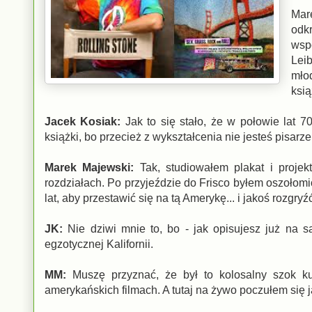
Mare
odk
wsp
Lei
młod
ksią
Jacek Kosiak:
Jak to się stało, że w połowie lat 
książki, bo przecież z wykształcenia nie jesteś pisarz
Marek Majewski:
Tak, studiowałem plakat i projek
rozdziałach. Po przyjeździe do Frisco byłem oszołom
lat, aby przestawić się na tą Amerykę... i jakoś rozgry
JK:
Nie dziwi mnie to, bo - jak opisujesz już na
egzotycznej Kalifornii.
MM:
Muszę przyznać, że był to kolosalny szok ku
amerykańskich filmach. A tutaj na żywo poczułem się j