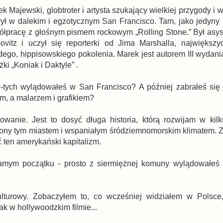
k Majewski, globtroter i artysta szukający wielkiej przygody i w
rył w dalekim i egzotycznym San Francisco. Tam, jako jedyny 
ółpracę z głośnym pismem rockowym „Rolling Stone.” Był asy
bovitz i uczył się reporterki od Jima Marshalla, największy
ego, hippisowskiego pokolenia. Marek jest autorem III wydania
żki „Koniak i Daktyle” .
70-tych wylądowałeś w San Francisco? A później zabrałeś się
em, a malarzem i grafikiem?
towanie. Jest to dosyć długa historia, którą rozwijam w kil
iony tym miastem i wspaniałym śródziemnomorskim klimatem. Za
źć ten amerykański kapitalizm.
 samym początku - prosto z siermiężnej komuny wylądowałeś
lturowy. Zobaczyłem to, co wcześniej widziałem w Polsce,
ak w hollywoodzkim filmie...