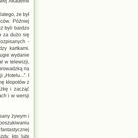
owej Akademii
atego, że był
ńców. Później
eż byli bardzo
o za dużo się
Rozpisanych -
dzy kartkami.
rugie wydanie
ł w telewizji,
eprowadzką na
„Hotelu...”. I
chę kłopotów z
żkę i zacząć
ch i w wersji
isany żywym i
 poszukiwaniu
fantastycznej
dy, kto lubi