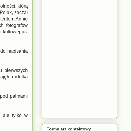
olności, którą
Polak, zaczął
stentem Annie
ch fotografów
 kultowej już
 do napisania
ku pierwszych
jęło mi kilka
 pod palmami
 ale tylko w
Formularz kontaktowy