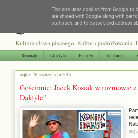
This site uses cookies from Google to de
are shared with Google along with perfo
Qultura słowa
statistics, and to detect and address a
Kultura słowa pisanego. Kultura podróżowania. D
Recenzje
Lifestyle
Podróże
Konkursy
piątek, 16 października 2015
Gościnnie: Jacek Kosiak w rozmowie z
Daktyle"
Pam
rece
Nat
się 