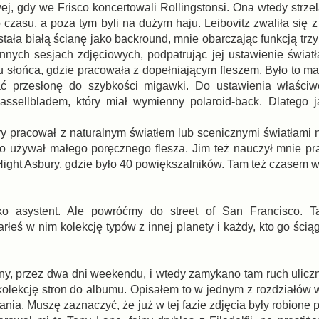
, gdy we Frisco koncertowali Rollingstonsi. Ona wtedy strzel
czasu, a poza tym byli na dużym haju. Leibovitz zwaliła się z
tała białą ścianę jako backround, mnie obarczając funkcją trz
innych sesjach zdjęciowych, podpatrując jej ustawienie świat
du słońca, gdzie pracowała z dopełniającym fleszem. Było to m
ć przesłonę do szybkości migawki. Do ustawienia właściwe
assellbladem, który miał wymienny polaroid-back. Dlatego j
ry pracował z naturalnym światłem lub scenicznymi światłami 
, to używał małego poręcznego flesza. Jim też nauczył mnie pr
Hight Asbury, gdzie było 40 powiększalników. Tam też czasem 
o asystent. Ale powróćmy do street of San Francisco. T
rłeś w nim kolekcję typów z innej planety i każdy, kto go ściąg
ny, przez dwa dni weekendu, i wtedy zamykano tam ruch uliczn
kolekcję stron do albumu. Opisałem to w jednym z rozdziałów w
ia. Muszę zaznaczyć, że już w tej fazie zdjęcia były robione p