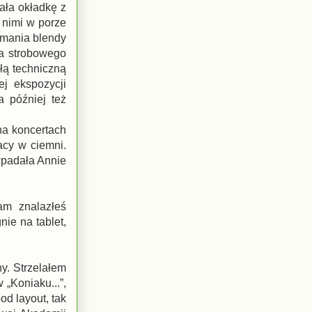
ała okładkę z
 nimi w porze
ymania blendy
ła strobowego
ałą techniczną
j ekspozycji
a później też
na koncertach
acy w ciemni.
wpadała Annie
am znalazłeś
nie na tablet,
y. Strzelałem
 „Koniaku...”,
od layout, tak