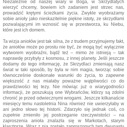
Niezależnie od naszej wiary w Boga, w Skrzydlatych
wierzyć chcemy, bowiem ich zadaniem jest strzec nas,
prowadzić krętymi ścieżkami życia. Zwykle wyobrażamy
sobie anioły jako nieskazitelnie piękne istoty, ze skrzydłami
pozwalającymi im wznosić się w przestworza, ku Niebu,
które jest ich domem.
Ta wizja aniołów jest tak silna, że z trudem przyjmujemy fakt,
że aniołów może po prostu nie być, że mogą być wyłącznie
wytworem wyobraźni, bądź też – mimo że istnieją – tak
naprawdę przybyły z kosmosu, z innej planety. Jeśli jeszcze
dodamy do tego informację, że Skrzydlaci zmieniają nasz
świat w taki sposób, by była w nim magia, tworząc sobie
równocześnie doskonałe warunki do życia, to zapewne
większość z nas miałaby poważne wątpliwości co do
prawdziwości tej tezy. Nie mówiąc już o wiarygodności
informacji, że poszukują one Wybrańców, którzy są zdolni
chronić je przed odwiecznymi wrogami. Jeszcze kilkanaście
miesięcy temu nastoletnia Nina również nie uwierzyłaby w
ani jedno słowo tej historii. Zdarzyło się jednak coś, co
zupełnie zmieniło jej postrzeganie rzeczywistości – na
zaproszenia anioła znalazła się w Markotach, starym
klasztorze. Wraz z nią zostało zaproszonych tam dwunastu