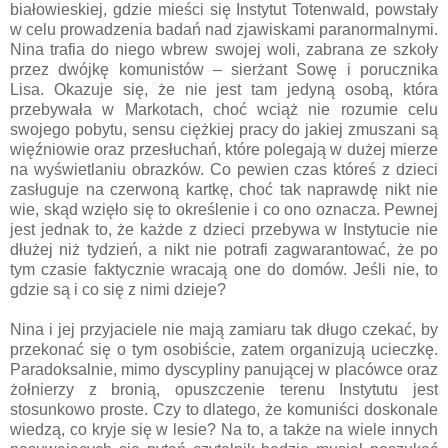
białowieskiej, gdzie mieści się Instytut Totenwald, powstały
w celu prowadzenia badań nad zjawiskami paranormalnymi.
Nina trafia do niego wbrew swojej woli, zabrana ze szkoły
przez dwójkę komunistów – sierżant Sowę i porucznika
Lisa. Okazuje się, że nie jest tam jedyną osobą, która
przebywała w Markotach, choć wciąż nie rozumie celu
swojego pobytu, sensu ciężkiej pracy do jakiej zmuszani są
więźniowie oraz przesłuchań, które polegają w dużej mierze
na wyświetlaniu obrazków. Co pewien czas któreś z dzieci
zasługuje na czerwoną kartkę, choć tak naprawdę nikt nie
wie, skąd wzięło się to określenie i co ono oznacza. Pewnej
jest jednak to, że każde z dzieci przebywa w Instytucie nie
dłużej niż tydzień, a nikt nie potrafi zagwarantować, że po
tym czasie faktycznie wracają one do domów. Jeśli nie, to
gdzie są i co się z nimi dzieje?
Nina i jej przyjaciele nie mają zamiaru tak długo czekać, by
przekonać się o tym osobiście, zatem organizują ucieczkę.
Paradoksalnie, mimo dyscypliny panującej w placówce oraz
żołnierzy z bronią, opuszczenie terenu Instytutu jest
stosunkowo proste. Czy to dlatego, że komuniści doskonale
wiedzą, co kryje się w lesie? Na to, a także na wiele innych