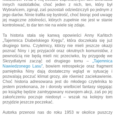
innych nastolatków, choć jeden z nich, ten, który był
Wybrańcem, zginął, zaś pozostali odziedziczyli po jednym z
jego darów. Ninie trafiła się bystrość, choć biorąc pod uwagę
jej magiczne zdolności, których zupełnie nie jest w stanie
kontrolować, to dar ten nie na wiele się zdaje.
Ta historia stała się kanwą opowieści Anny Kańtoch
„Tajemnica Diabelskiego Kręgu”, która doczekała się już
drugiego tomu. Czytelnicy, którzy nie mieli jeszcze okazji
poznać Niny i jej przyjaciół oraz okrutnych komunistów, z
pewnością nie będą mieli nic przeciwko, by przygodę we
Skrzydlatymi zacząć od drugiego tomu –
„Tajemnica
Nawiedzonego Lasu”
, bowiem retrospekcje oraz fragment
pamiętnika Niny dają dostateczny wgląd w sytuację i
pozwalają poczuć klimat grozy, ale również zaciekawienie.
Choć historia adresowana jest do młodego czytelnika to
jestem przekonana, że i dorosły wielbiciel fantasy sięgając
po książkę będzie zaintrygowany rozwojem akcji, zaś po jej
zakończeniu poczuje niedosyt – wszak na kolejny tom
przyjdzie jeszcze poczekać.
Autorka przenosi nas do roku 1953 w okolice puszczy