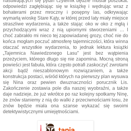
nasuwających się pytań czytelnik będzie musiał poszukać
odpowiedzi zagłębiając się w książkę i wędrując wraz z
bohaterami przez mroczny i posępny las, odkrywając
wymarłą wioskę Stare Kąty, w której przed laty miały miejsce
straszliwe wydarzenia, a także stając oko w oko z mgłą i
przychodzącymi wraz z nią upiornymi stworzeniami … I
choć zabrakło mi nieco tej zapowiadanej grozy, choć nie do
końca mogłam poczuć atmosferę tajemniczości, która winna
otaczać wszystkie wydarzenia, to jednak lektura książki
„Tajemnica Nawiedzonego Lasu” jest bez wątpienia
przeżyciem, którego długo się nie zapomina. Mocną stroną
powieści jest fabuła, która często potrafi zaskoczyć zwrotami
akcji bądź nieszablonowym rozwiązaniem, a także
konstrukcja postaci, wśród których na pierwszy plan wysuwa
się Nina oraz pewien dwuznaczności porucznik Lis.
Zakończenie zostawia pole dla naszej wyobraźni, a także
daje nadzieje, że już wkrótce po raz kolejny spotkamy Ninę,
że znów staniemy z nią do walki z przeciwnościami losu, że
znów będzie miała ona szanse wykazać się swoimi
detektywistycznymi umiejętnościami.