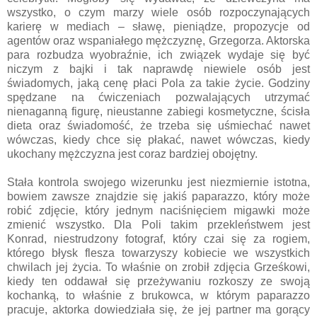
wszystko, o czym marzy wiele osób rozpoczynających
karierę w mediach – sławę, pieniądze, propozycje od
agentów oraz wspaniałego mężczyznę, Grzegorza. Aktorska
para rozbudza wyobraźnie, ich związek wydaje się być
niczym z bajki i tak naprawdę niewiele osób jest
świadomych, jaką cenę płaci Pola za takie życie. Godziny
spędzane na ćwiczeniach pozwalających utrzymać
nienaganną figurę, nieustanne zabiegi kosmetyczne, ścisła
dieta oraz świadomość, że trzeba się uśmiechać nawet
wówczas, kiedy chce się płakać, nawet wówczas, kiedy
ukochany mężczyzna jest coraz bardziej obojętny.
Stała kontrola swojego wizerunku jest niezmiernie istotna,
bowiem zawsze znajdzie się jakiś paparazzo, który może
robić zdjęcie, który jednym naciśnięciem migawki może
zmienić wszystko. Dla Poli takim przekleństwem jest
Konrad, niestrudzony fotograf, który czai się za rogiem,
którego błysk flesza towarzyszy kobiecie we wszystkich
chwilach jej życia. To właśnie on zrobił zdjęcia Grześkowi,
kiedy ten oddawał się przeżywaniu rozkoszy ze swoją
kochanką, to właśnie z brukowca, w którym paparazzo
pracuje, aktorka dowiedziała się, że jej partner ma gorący