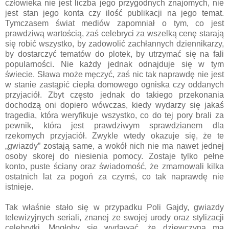
człowieka nie jest liczba jego przygodnych znajomych, nie
jest stan jego konta czy ilość publikacji na jego temat.
Tymczasem świat mediów zapomniał o tym, co jest
prawdziwą wartością, zaś celebryci za wszelką cenę starają
się robić wszystko, by zadowolić zachłannych dziennikarzy,
by dostarczyć tematów do plotek, by utrzymać się na fali
popularności. Nie każdy jednak odnajduje się w tym
świecie. Sława może męczyć, zaś nic tak naprawdę nie jest
w stanie zastąpić ciepła domowego ogniska czy oddanych
przyjaciół. Zbyt często jednak do takiego przekonania
dochodzą oni dopiero wówczas, kiedy wydarzy się jakaś
tragedia, która weryfikuje wszystko, co do tej pory brali za
pewnik, która jest prawdziwym sprawdzianem dla
rzekomych przyjaciół. Zwykle wtedy okazuje się, że te
„gwiazdy” zostają same, a wokół nich nie ma nawet jednej
osoby skorej do niesienia pomocy. Zostaje tylko pełne
konto, puste ściany oraz świadomość, że zmarnowali kilka
ostatnich lat za pogoń za czymś, co tak naprawdę nie
istnieje.
Tak właśnie stało się w przypadku Poli Gajdy, gwiazdy
telewizyjnych seriali, znanej ze swojej urody oraz stylizacji
celebrytki. Mogłoby się wydawać, że dziewczyna ma