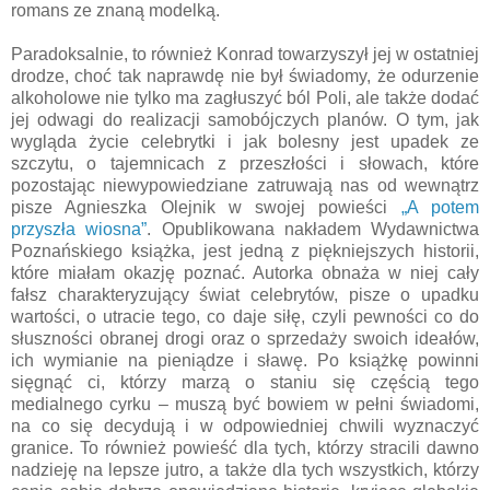
romans ze znaną modelką.
Paradoksalnie, to również Konrad towarzyszył jej w ostatniej
drodze, choć tak naprawdę nie był świadomy, że odurzenie
alkoholowe nie tylko ma zagłuszyć ból Poli, ale także dodać
jej odwagi do realizacji samobójczych planów. O tym, jak
wygląda życie celebrytki i jak bolesny jest upadek ze
szczytu, o tajemnicach z przeszłości i słowach, które
pozostając niewypowiedziane zatruwają nas od wewnątrz
pisze Agnieszka Olejnik w swojej powieści
„A potem
przyszła wiosna”
. Opublikowana nakładem Wydawnictwa
Poznańskiego książka, jest jedną z piękniejszych historii,
które miałam okazję poznać. Autorka obnaża w niej cały
fałsz charakteryzujący świat celebrytów, pisze o upadku
wartości, o utracie tego, co daje siłę, czyli pewności co do
słuszności obranej drogi oraz o sprzedaży swoich ideałów,
ich wymianie na pieniądze i sławę. Po książkę powinni
sięgnąć ci, którzy marzą o staniu się częścią tego
medialnego cyrku – muszą być bowiem w pełni świadomi,
na co się decydują i w odpowiedniej chwili wyznaczyć
granice. To również powieść dla tych, którzy stracili dawno
nadzieję na lepsze jutro, a także dla tych wszystkich, którzy