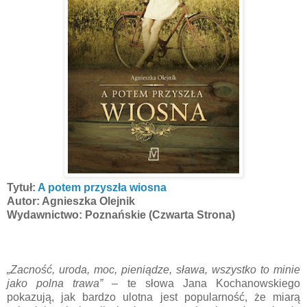
Tytuł:
A potem przyszła wiosna
Autor: Agnieszka Olejnik
Wydawnictwo: Poznańskie (Czwarta Strona)
„Zac­ność, uro­da, moc, pieniądze, sława, wszys­tko to mi­nie
ja­ko pol­na trawa”
– te słowa Jana Kochanowskiego
pokazują, jak bardzo ulotna jest popularność, że miarą