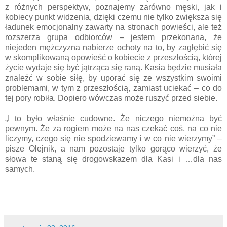
z różnych perspektyw, poznajemy zarówno męski, jak i
kobiecy punkt widzenia, dzięki czemu nie tylko zwiększa się
ładunek emocjonalny zawarty na stronach powieści, ale też
rozszerza grupa odbiorców – jestem przekonana, że
niejeden mężczyzna nabierze ochoty na to, by zagłębić się
w skomplikowaną opowieść o kobiecie z przeszłością, której
życie wydaje się być jątrząca się raną. Kasia będzie musiała
znaleźć w sobie siłę, by uporać się ze wszystkim swoimi
problemami, w tym z przeszłością, zamiast uciekać – co do
tej pory robiła. Dopiero wówczas może ruszyć przed siebie.
„I to było właśnie cudowne. Że niczego niemożna być
pewnym. Że za rogiem może na nas czekać coś, na co nie
liczymy, czego się nie spodziewamy i w co nie wierzymy” –
pisze Olejnik, a nam pozostaje tylko gorąco wierzyć, że
słowa te staną się drogowskazem dla Kasi i …dla nas
samych.