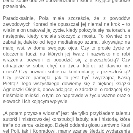
cenią sobie dobrze opowiedziane historie, kryjące głębokie
przesłanie.
Paradoksalnie, Pola miała szczęście, że z powodów
zawodowych Konrad nie opuszczał jej niemal na krok – to
właśnie on uratował jej życie, kiedy położyła się na torach, a
następnie, kiedy chciała skoczyć z mostu. To również on
zabrał ją daleko od tego medialnego szumu, ukrywając na
małej wsi, w domu swojego ojca. Czy to proste życie w
otoczeniu ludzi, na których jej twarz i nazwisko nie robi
wrażenia, pozwoli jej pogodzić się z przeszłością? Czy
odnajdzie w sobie chęć do życia, której już dawno nie
czuła? Czy pozwoli sobie na konfrontację z przeszłością?
Czy jeszcze pamięta, jak to jest być zwyczajną Kasią
Pietrą? Tego wszystkiego dowiemy się z pięknej książki
Agnieszki Olejnik, opowiadającej o zdradzie, o rodzącej się
nieśmiało miłości, o tym, co naprawdę w życiu ważne oraz o
słowach i ich kojącym wpływie.
„A potem przyszła wiosna” jest nie tylko przykładem talentu
autorki i mistrzowskiej konstrukcji fabuły, ale i historią, która
trafia do serca każdego. Dzięki oddaniu głosu zarówno Kasi
vel Poli, jak i Konradowi, mamy szansę śledzić wydarzenia