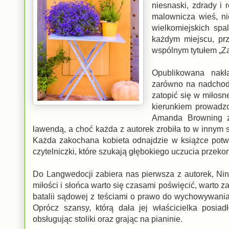
niesnaski, zdrady i 
malownicza wieś, ni
wielkomiejskich sp
każdym miejscu, prz
wspólnym tytułem „Z
Opublikowana nakł
zarówno na nadchodz
zatopić się w miłosn
kierunkiem prowadzo
Amanda Browning za
lawendą, a choć każda z autorek zrobiła to w innym s
Każda zakochana kobieta odnajdzie w książce potwi
czytelniczki, które szukają głębokiego uczucia przekon
Do Langwedocji zabiera nas pierwsza z autorek, Nin
miłości i słońca warto się czasami poświęcić, warto 
batalii sądowej z teściami o prawo do wychowywania
Oprócz szansy, którą dała jej właścicielka posia
obsługując stoliki oraz grając na pianinie.