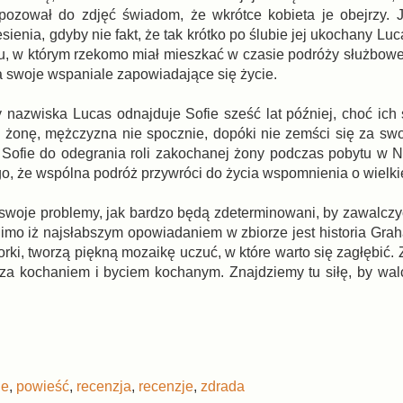
e pozował do zdjęć świadom, że wkrótce kobieta je obejrzy.
nia, gdyby nie fakt, że tak krótko po ślubie jej ukochany Luca
elu, w którym rzekomo miał mieszkać w czasie podróży służbowe
iła swoje wspaniale zapowiadające się życie.
nazwiska Lucas odnajduje Sofie sześć lat później, choć ich
ł żonę, mężczyzna nie spocznie, dopóki nie zemści się za swoj
 Sofie do odegrania roli zakochanej żony podczas pobytu w Ni
go, że wspólna podróż przywróci do życia wspomnienia o wielki
swoje problemy, jak bardzo będą zdeterminowani, by zawalczy
imo iż najsłabszym opowiadaniem w zbiorze jest historia Grah
orki, tworzą piękną mozaikę uczuć, w które warto się zagłębić.
 za kochaniem i byciem kochanym. Znajdziemy tu siłę, by wal
ie
,
powieść
,
recenzja
,
recenzje
,
zdrada