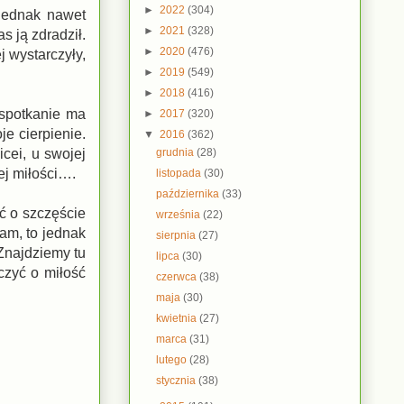
►
2022
(304)
 Jednak nawet
►
2021
(328)
s ją zdradził.
►
2020
(476)
j wystarczyły,
►
2019
(549)
►
2018
(416)
 spotkanie ma
►
2017
(320)
e cierpienie.
▼
2016
(362)
grudnia
(28)
cei, u swojej
ej miłości….
listopada
(30)
października
(33)
ć o szczęście
września
(22)
am, to jednak
sierpnia
(27)
 Znajdziemy tu
lipca
(30)
czyć o miłość
czerwca
(38)
maja
(30)
kwietnia
(27)
marca
(31)
lutego
(28)
stycznia
(38)