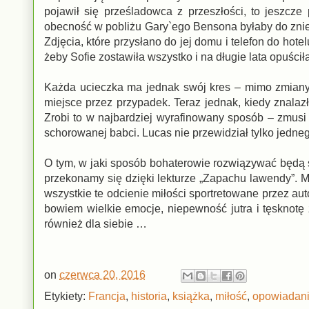
pojawił się prześladowca z przeszłości, to jeszcz
obecność w pobliżu Gary`ego Bensona byłaby do zniesie
Zdjęcia, które przysłano do jej domu i telefon do hot
żeby Sofie zostawiła wszystko i na długie lata opuśc
Każda ucieczka ma jednak swój kres – mimo zmiany 
miejsce przez przypadek. Teraz jednak, kiedy znalaz
Zrobi to w najbardziej wyrafinowany sposób – zmusi
schorowanej babci. Lucas nie przewidział tylko jedne
O tym, w jaki sposób bohaterowie rozwiązywać będą 
przekonamy się dzięki lekturze „Zapachu lawendy”. M
wszystkie te odcienie miłości sportretowane przez aut
bowiem wielkie emocje, niepewność jutra i tęsknotę
również dla siebie …
on
czerwca 20, 2016
Etykiety:
Francja
,
historia
,
książka
,
miłość
,
opowiadan