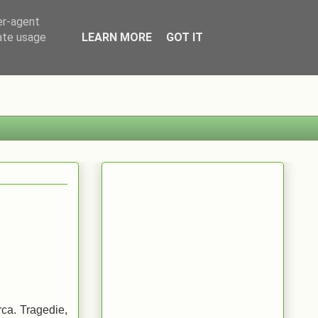
er-agent
rate usage
LEARN MORE
GOT IT
rca. Tragedie,