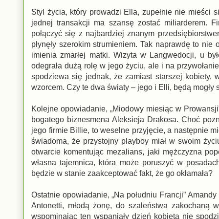
Styl życia, który prowadzi Ella, zupełnie nie mieści
jednej transakcji ma szansę zostać miliarderem. F
połączyć się z najbardziej znanym przedsiębiorstw
płynęły szerokim strumieniem. Tak naprawdę to nie 
imienia zmarłej matki. Wizyta w Langwedocji, u by
odegrała dużą rolę w jego życiu, ale i na przywołani
spodziewa się jednak, że zamiast starszej kobiety,
wzorcem. Czy te dwa światy – jego i Elli, będą mogły 
Kolejne opowiadanie, „Miodowy miesiąc w Prowansji
bogatego biznesmena Aleksieja Drakosa. Choć pozna
jego firmie Billie, to weselne przyjęcie, a następnie
świadoma, że przystojny playboy miał w swoim życi
otwarcie komentując mezalians, jaki mężczyzna pope
własna tajemnica, która może poruszyć w posadac
będzie w stanie zaakceptować fakt, że go okłamała?
Ostatnie opowiadanie, „Na południu Francji” Amandy 
Antonetti, młodą żonę, do szaleństwa zakochaną
wspominając ten wspaniały dzień kobieta nie spodzi