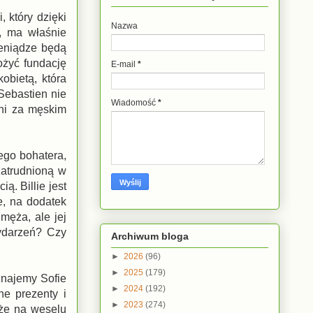
, który dzięki
Nazwa
i, ma właśnie
ieniądze będą
ożyć fundację
E-mail
*
obietą, która
 Sebastien nie
Wiadomość
*
kni za męskim
ego bohatera,
zatrudnioną w
ą. Billie jest
e, na dodatek
męża, ale jej
ydarzeń? Czy
Archiwum bloga
►
2026
(96)
►
2025
(179)
znajemy Sofie
►
2024
(192)
e prezenty i
►
2023
(274)
 że na weselu