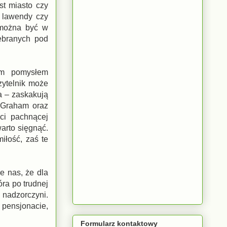
st miasto czy
m lawendy czy
 można być w
zebranych pod
ym pomysłem
zytelnik może
a – zaskakują
e Graham oraz
ci pachnącej
warto sięgnąć.
iłość, zaś te
e nas, że dla
óra po trudnej
 nadzorczyni.
 pensjonacie,
Formularz kontaktowy