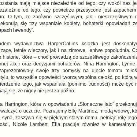
rozstania mają miejsce niezależnie od tego, czy wokół nas je
ezależnie od tego, czy powietrze przesycone jest zapache
alin. O tym, że zarówno szczęśliwym, jak i nieszczęśliwym
ekonują się trzy wspaniałe kobiety, bohaterki opowiadań 
apach lawendy”.
adem wydawnictwa HarperCollins książka jest doskonał
ące, letnie wieczory, jak i na zimowe, leniwe popołudnia. C
e historie, które – choć prowadzą do szczęśliwego zakończeni
nej akcji oraz decyzjami bohaterów. Nina Harrington, Lynn
prezentowały swoje trzy pomysły na ujęcie tematu miłoś
tylu, to wszystkie opowieści tworzą wspólną całość, po którą 
erdzenie tego, jak wspaniała (pomimo trudności) może być m
ają się, że nigdy nie jest za późno.
a Harrington, która w opowiadaniu „Słoneczne lato” przekonuj
zawalczyć o uczucie. Poznajemy Ellę Martinez, młodą wdowę, kt
 syna, zaszywa się w pięknym starym domu, pełniąc rolę jego
dłości, Nicole Lambert, Ella pracuje również w kameralnym