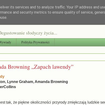
liver its services and to analyze traffic. Your IP address and us
rmance and security metrics to ensure quality of service, gene
buse.
egustowanie słodyczy życia...
Wywiady
Polityka Prywatności
nda Browning „Zapach lawendy”
ndy
gton, Lynne Graham, Amanda Browning
erCollins
est tak, że piękne okoliczności przyrody zmiękczają ludzkie se