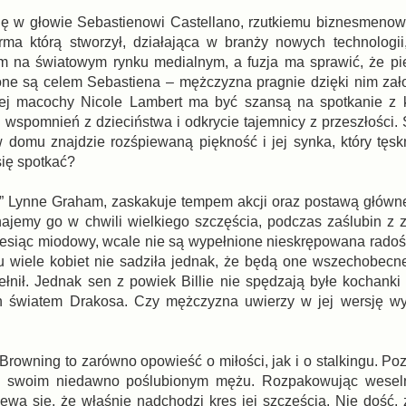
 się w głowie Sebastienowi Castellano, rzutkiemu biznesmenowi
irma którą stworzył, działająca w branży nowych technologi
em na światowym rynku medialnym, a fuzja ma sprawić, że p
one są celem Sebastiena – mężczyzna pragnie dzięki nim zał
łej macochy Nicole Lambert ma być szansą na spotkanie z k
e wspomnień z dzieciństwa i odkrycie tajemnicy z przeszłości.
 w domu znajdzie rozśpiewaną piękność i jej synka, który tęs
się spotkać?
” Lynne Graham, zaskakuje tempem akcji oraz postawą główn
jemy go w chwili wielkiego szczęścia, podczas zaślubin z 
 miesiąc miodowy, wcale nie są wypełnione nieskrępowana radości
u wiele kobiet nie sadziła jednak, że będą one wszechobecn
łnił. Jednak sen z powiek Billie nie spędzają byłe kochanki 
h światem Drakosa. Czy mężczyzna uwierzy w jej wersję w
Browning to zarówno opowieść o miłości, jak i o stalkingu. Po
 w swoim niedawno poślubionym mężu. Rozpakowując weseln
ewa się, że właśnie nadchodzi kres jej szczęścia. Nie dość,