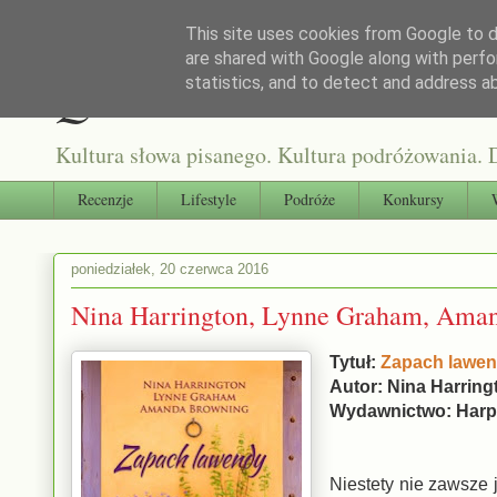
This site uses cookies from Google to de
are shared with Google along with perfo
Qultura słowa
statistics, and to detect and address a
Kultura słowa pisanego. Kultura podróżowania. D
Recenzje
Lifestyle
Podróże
Konkursy
poniedziałek, 20 czerwca 2016
Nina Harrington, Lynne Graham, Ama
Tytuł:
Zapach lawe
Autor: Nina Harrin
Wydawnictwo: Harp
Niestety nie zawsze j