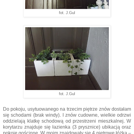
fot. J.Gul
fot. J.Gul
Do pokoju, usytuowanego na trzecim piętrze znów dostałam
się schodami (brak windy). I znów cudowne, wielkie odrzwi
oddzielają klatkę schodową od przestrzeni mieszkalnej. W
korytarzu znajduje się łazienka (3 prysznice) ubikacją oraz
pokoje gościnne. W moim znajdowały się 4 piętrowe łóżka –