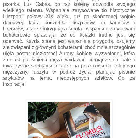
pisarka, Luz Gabás, po raz kolejny dowiodła swojego
wielkiego talentu. Wspaniale zarysowane tło historyczne
Hiszpanii połowy XIX wieku, tuż po skończonej wojnie
domowej, która podzieliła Hiszpanów na karlistów i
liberałów, a także intrygująca fabuła i wspaniale zarysowani
bohaterowie sprawiają, że od książki trudno jest się
oderwać. Każda strona jest wspaniałą przygodą, czujemy
się związani z głównymi bohaterami, choć mnie szczególnie
ujęła postać niezłomnej Aurory, kobiety wyzwolonej, która
zamiast po śmierci męża wydawać pieniądze na bale i
towarzyskie spotkania a także na poszukiwanie kolejnego
mężczyzny, ruszyła w podróż życia, planując pisanie
artykułów na temat niedostępnych szlaków. Co za
inspiracja!