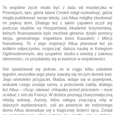
To wspólne życie miało być z dala od miasteczka w
Pirenejach, tam, gdzie talent Cristeli mógł rozkwitnąć, gdzie
mogła publikować swoje teksty, zaś Attua mógłby zbudować
im piękny dom. Dlatego też z takim zapałem uczył się
podczas studiów na Hiszpańskiej Akademii Inżynierskiej,
których finansowanie było możliwe głownie dzięki pomocy
stryja, generalnego inspektora broni Kawalerii i Milicji
Narodowej. To z jego inspiracji Attua planował też po
krótkim odpoczynku, rozpocząć dalsza naukę w Kolegium
Ogólnoobronnym, aby uzupełnić studia o wiedzę z zakresu
obronności, co przydałoby się w karierze w wojskowości.
Nie spodziewał się jednak, ze w ciągu kilku zaledwie
tygodni, wszystkie jego plany zawalą się niczym domek kart.
Jego wieloletni przyjaciel, Matías, wdaje się w pojedynek,
wskutek czego zostaje ranny, a przeciwnik zabity, dlatego
też Attua – chcąc ratować chłopaka przed procesem – musi
uciekać z nim do Francji. W drodze poznają charyzmatyczną
młodą wdowę, Aurorę, która odegra znaczącą rolę w
dalszych wydarzeniach, zaś po powrocie do rodzinnego
domu Attua dowiaduje się o tragicznej śmierci ojca. Został