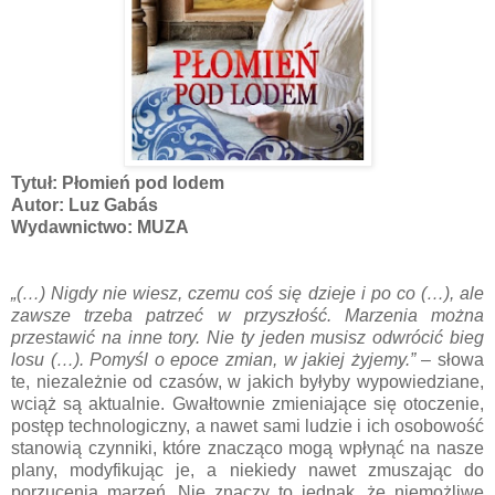
Tytuł: Płomień pod lodem
Autor: Luz Gabás
Wydawnictwo: MUZA
„(…) Nigdy nie wiesz, czemu coś się dzieje i po co (…), ale
zawsze trzeba patrzeć w przyszłość. Marzenia można
przestawić na inne tory. Nie ty jeden musisz odwrócić bieg
losu (…). Pomyśl o epoce zmian, w jakiej żyjemy.”
– słowa
te, niezależnie od czasów, w jakich byłyby wypowiedziane,
wciąż są aktualnie. Gwałtownie zmieniające się otoczenie,
postęp technologiczny, a nawet sami ludzie i ich osobowość
stanowią czynniki, które znacząco mogą wpłynąć na nasze
plany, modyfikując je, a niekiedy nawet zmuszając do
porzucenia marzeń. Nie znaczy to jednak, że niemożliwe