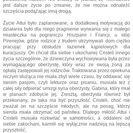
jest dalsze życie po zmianie, że nie można odnaleźć
szczęścia podążając inną drogą.
Życie Attui było zaplanowane, a dodatkową motywacją do
działania było dla niego pragnienie wyrwania się z małego
miasteczka na pograniczu Hiszpanii i Francji, u stóp
Pirenejów, gdzie rodzice z trudem utrzymywali dom ciężko
pracując przy obsłudze łazienek kąpielowych dla
kuracjuszy. On chciał dla siebie i ukochanej Cristeli innego
życia szczególnie, że dziewczyna wychowywana była przez
wymagającego oberżystę, który wraz ze swoją żoną za
opłatą zastępowali jej rodziców. Traktowana przez opiekuna
niczym służąca nie miała zbyt wiele czasu, by oddawać się
swoim pasjom, czyli lekturze oraz pisaniu, musiała też z
całej siły odpierać umizgi syna oberżysty, Gabina, który miał
w planach zdobycie jej. Zresztą, oberżysta również był
przekonany, że taka ma być przyszłość Cristeli, choć nie
zważał on na szczęście młodych, ale na posag, którzy
sierota miała otrzymać od państwa. Dlatego miłość Attui i
Cristeli musiała rozkwitać w samotności, a oddaleni od
siebie zakochani, karmili się wyłącznie nadzieją na lepszą
przyszłość.