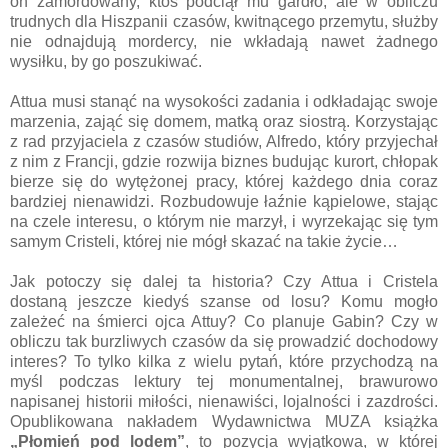
on zamordowany, ktoś podciął mu gardło, ale w obliczu
trudnych dla Hiszpanii czasów, kwitnącego przemytu, służby
nie odnajdują mordercy, nie wkładają nawet żadnego
wysiłku, by go poszukiwać.
Attua musi stanąć na wysokości zadania i odkładając swoje
marzenia, zająć się domem, matką oraz siostrą. Korzystając
z rad przyjaciela z czasów studiów, Alfredo, który przyjechał
z nim z Francji, gdzie rozwija biznes budując kurort, chłopak
bierze się do wytężonej pracy, której każdego dnia coraz
bardziej nienawidzi. Rozbudowuje łaźnie kąpielowe, stając
na czele interesu, o którym nie marzył, i wyrzekając się tym
samym Cristeli, której nie mógł skazać na takie życie…
Jak potoczy się dalej ta historia? Czy Attua i Cristela
dostaną jeszcze kiedyś szanse od losu? Komu mogło
zależeć na śmierci ojca Attuy? Co planuje Gabin? Czy w
obliczu tak burzliwych czasów da się prowadzić dochodowy
interes? To tylko kilka z wielu pytań, które przychodzą na
myśl podczas lektury tej monumentalnej, brawurowo
napisanej historii miłości, nienawiści, lojalności i zazdrości.
Opublikowana nakładem Wydawnictwa MUZA książka
„Płomień pod lodem”
, to pozycja wyjątkowa, w której