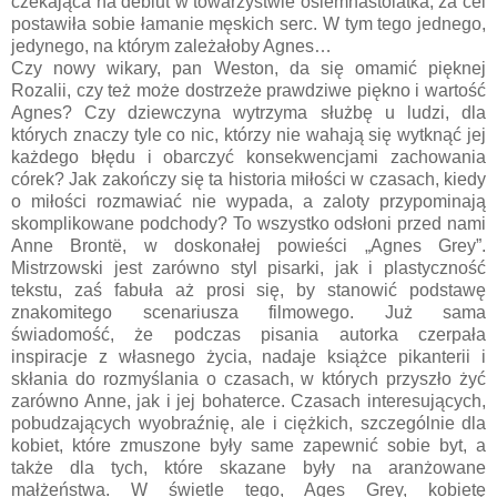
czekająca na debiut w towarzystwie osiemnastolatka, za cel
postawiła sobie łamanie męskich serc. W tym tego jednego,
jedynego, na którym zależałoby Agnes…
Czy nowy wikary, pan Weston, da się omamić pięknej
Rozalii, czy też może dostrzeże prawdziwe piękno i wartość
Agnes? Czy dziewczyna wytrzyma służbę u ludzi, dla
których znaczy tyle co nic, którzy nie wahają się wytknąć jej
każdego błędu i obarczyć konsekwencjami zachowania
córek? Jak zakończy się ta historia miłości w czasach, kiedy
o miłości rozmawiać nie wypada, a zaloty przypominają
skomplikowane podchody? To wszystko odsłoni przed nami
Anne Brontë, w doskonałej powieści „Agnes Grey”.
Mistrzowski jest zarówno styl pisarki, jak i plastyczność
tekstu, zaś fabuła aż prosi się, by stanowić podstawę
znakomitego scenariusza filmowego. Już sama
świadomość, że podczas pisania autorka czerpała
inspiracje z własnego życia, nadaje książce pikanterii i
skłania do rozmyślania o czasach, w których przyszło żyć
zarówno Anne, jak i jej bohaterce. Czasach interesujących,
pobudzających wyobraźnię, ale i ciężkich, szczególnie dla
kobiet, które zmuszone były same zapewnić sobie byt, a
także dla tych, które skazane były na aranżowane
małżeństwa. W świetle tego, Ages Grey, kobietę