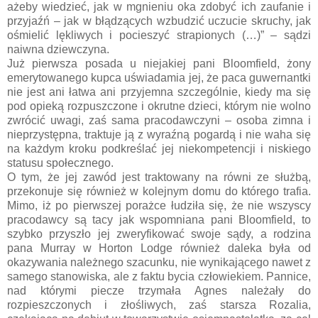
ażeby wiedzieć, jak w mgnieniu oka zdobyć ich zaufanie i
przyjaźń – jak w błądzących wzbudzić uczucie skruchy, jak
ośmielić lękliwych i pocieszyć strapionych (…)” – sądzi
naiwna dziewczyna.
Już pierwsza posada u niejakiej pani Bloomfield, żony
emerytowanego kupca uświadamia jej, że paca guwernantki
nie jest ani łatwa ani przyjemna szczególnie, kiedy ma się
pod opieką rozpuszczone i okrutne dzieci, którym nie wolno
zwrócić uwagi, zaś sama pracodawczyni – osoba zimna i
nieprzystępna, traktuje ją z wyraźną pogardą i nie waha się
na każdym kroku podkreślać jej niekompetencji i niskiego
statusu społecznego.
O tym, że jej zawód jest traktowany na równi ze służbą,
przekonuje się również w kolejnym domu do którego trafia.
Mimo, iż po pierwszej porażce łudziła się, że nie wszyscy
pracodawcy są tacy jak wspomniana pani Bloomfield, to
szybko przyszło jej zweryfikować swoje sądy, a rodzina
pana Murray w Horton Lodge również daleka była od
okazywania należnego szacunku, nie wynikającego nawet z
samego stanowiska, ale z faktu bycia człowiekiem. Pannice,
nad którymi piecze trzymała Agnes należały do
rozpieszczonych i złośliwych, zaś starsza Rozalia,