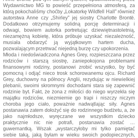
Wydawnictwo MG to powieść przepełniona atmosferą, za
którą pokochaliśmy choćby „Lokatorkę Wildfell Hall” również
autorstwa Anne czy „Shirley” jej siostry Charlotte Brontë.
Dodatkowo otrzymujemy solidną porcję determinacji i
odwagi, bowiem autorka portretując dziewiętnastoletnią,
niezamężną kobietę, która próbuje uzyskać niezależność,
musiała obdarzyć ją wyjątkowym hartem ducha,
pozwalającym przetrwać niejedną burzę czy upokorzenia.
Młoda i niedoświadczona Agnes Grey, rozpieszczana przez
rodziców i starszą siostrę, zaniepokojona problemami
finansowymi rodziny, postanowi zrobić wszystko, by być
pomocną i odjąć nieco trosk schorowanemu ojcu. Richard
Grey, duchowny na północy Anglii, rezydując w niewielkiej
plebanii, swoimi skromnymi dochodami stara się zapewnić
rodzinie byt. Fakt, że żona z miłości do niego wyrzekła się
majątku rodziców, niezmiernie go trapi i niszczy niczym
choroba jego ciało, poważnie nadwątlając siły. Agnes
postanawia zatem dołożyć się do rodzinnego budżetu, a, że
jako najmłodsze, wyręczane we wszystkim dziecko
praktycznie nic nie potrafi, postanawia zostać …
guwernantką. Wszak „wystarczyłoby mi tylko pamiętać
siebie taką, jaką byłam w wieku swoich podopiecznych,