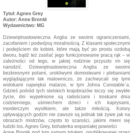
Tytuł: Agnes Grey
Autor: Anne Brontë
Wydawnictwo: MG
Dziewiętnastowieczna Anglia ze swoimi ograniczeniami,
zacofaniem i podwójną moralnością. Z klasami społecznymi
i podejściem do kobiet, które mają być po prostu ozdobą
dworu, bądź też zasilać jego funkcjonowanie pracą rąk – w
zależności od tego, w jakiej rodzinie przyszło im się
narodzić. Dziewiętnastowieczna Anglia ze swoimi
bezkresnymi polami, urokliwymi domostwami i plebaniami
wyglądającymi tak malowniczo, że zachwycali się tymi
widokami najwięksi malarze, w tym Johna Constable`a.
Gdzieś pośród tych sielskich krajobrazów toczy się zwykłe
życie, dni wypełnione są radościami i troskami dnia
codziennego, uśmiechem dzieci i ich kaprysami,
morderczym wysiłkiem, ale także miłością. Kolory
upływających godzin nie zawsze są jednak tak żywe jak na
obrazach mistrzów, często to szarości, jakimi mieni się
ludzki los. Agnes Grey, bohaterka wspaniałej powieści
Anne Brontë pod tym samym tytułem, opublikowanej przez