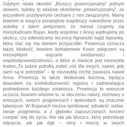
Gdybym miała określić „Bluszcz prowincjonalny” jednym
słowem, byłoby to właśnie określenie „prowincjonalny”, ze
wszystkimi pozytywnymi cechami z nim związanymi. Mamy
bowiem w książce przepiękne krajobrazy nakreślone przez
autorkę z takim pietyzmem, że niemal czujemy się
mieszkańcami Bujan, kiedy wspólnie z Anną wędrujemy po
okolicy, czy odwiedzamy lecznicę Agnieszki bądź lepiankę,
która stać się ma domem przyjaciółki. Prowincja oznacza
także bliskość, bowiem bohaterowie Kosin połączeni są
niezwykłymi więzami solidarności i
współodpowiedzialności, o które w mieście jest niezwykle
trudno.„Tu ludzie potrafią zrobić coś dla innych, nawet, gdy
sami są w potrzebie” – tę niezwykłą cechę zauważa nawet
Anna. Prowincja to także doskonała kuchnia, będąca
dowodem na wielokulturowość regionu i zadowalająca
podniebienie każdego smakosza. Prowincja to wreszcie
uczucia, bowiem właśnie tu, w otoczeniu natury, rozmowy o
emocjach, swoich pragnieniach i tęsknotach są znacznie
łatwiejsze. W Bujanach można spróbować odnaleźć siebie,
swoje pragnienia, a z głęboko zapuszczonych korzeni
czerpać siłę do życia. Nie tak jak bluszcz, który potrzebuje
odparcia, ale jak dąb – silny i mocny w swych