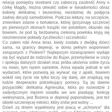
relację pomiędzy siostrami czy zaborczą zazdrość Anny o
córkę Magdy, można utrwalić sobie w świadomości obraz
kobiety delikatnej i bezwolnej, niezdolnej do podjęcia
żadnej decyzji samodzielnie. Podczas lektury, na szczęście,
zmieniłam zdanie o bohaterce, której (przyznaję szczerze)
po pierwszych stronach książki nie polubiłam, okazało się
bowiem, że pod tą bezbarwną cielesną powłoka kryją się
niezmierzone pokłady życzliwości i szczodrości
Co zatem robi Anna teraz, kiedy została z dwójką dzieci
sama, na granicy depresji, w domu pełnym wspomnień
związanych z Piotrem? Najlepszym rozwiązaniem wydaje
się być wyjazd do rodziców do Bujan, przemyślenie w ciszy
i spokoju dalszych działań oraz próba ułożenia sobie życia
na nowo, tym razem samotnie. Anna wpada jednak w wir
wydarzeń, które pozwolą jej wyrwać się z apatii, bowiem
wokół niej życie nie tylko toczy się dalej, ale znajdują się
ludzie desperacko potrzebujący pomocy. Są jej dawne
przyjaciółki: delikatna Agnieszka, która po rozwodzie z
sadystycznym mężem osiadła we wsi piastując funkcję
weterynarza, jest Bożena w depresji poporodowej, jest też
obiekt szczenięcej miłości, który znów jest wolny …
Dzień za dniem wypełniony jest pracą w „ochronce” dla