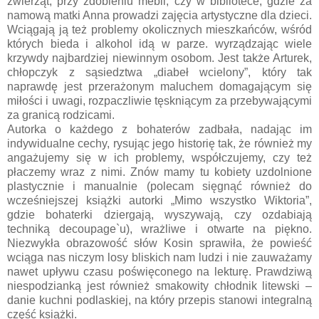
zwierząt, przy zdobieniu mebli, czy w bibliotece, gdzie za
namową matki Anna prowadzi zajęcia artystyczne dla dzieci.
Wciągają ją też problemy okolicznych mieszkańców, wśród
których bieda i alkohol idą w parze. wyrządzając wiele
krzywdy najbardziej niewinnym osobom. Jest także Arturek,
chłopczyk z sąsiedztwa „diabeł wcielony”, który tak
naprawdę jest przerażonym maluchem domagającym się
miłości i uwagi, rozpaczliwie tęskniącym za przebywającymi
za granicą rodzicami.
Autorka o każdego z bohaterów zadbała, nadając im
indywidualne cechy, rysując jego historię tak, że również my
angażujemy się w ich problemy, współczujemy, czy też
płaczemy wraz z nimi. Znów mamy tu kobiety uzdolnione
plastycznie i manualnie (polecam sięgnąć również do
wcześniejszej książki autorki „Mimo wszystko Wiktoria”,
gdzie bohaterki dziergają, wyszywają, czy ozdabiają
techniką decoupage`u), wrażliwe i otwarte na piękno.
Niezwykła obrazowość słów Kosin sprawiła, że powieść
wciąga nas niczym losy bliskich nam ludzi i nie zauważamy
nawet upływu czasu poświęconego na lekturę. Prawdziwą
niespodzianką jest również smakowity chłodnik litewski –
danie kuchni podlaskiej, na który przepis stanowi integralną
część książki.