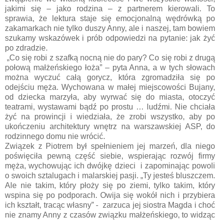
jakimi się – jako rodzina – z partnerem kierowali. To
sprawia, że lektura staje się emocjonalną wędrówką po
zakamarkach nie tylko duszy Anny, ale i naszej, tam bowiem
szukamy wskazówek i prób odpowiedzi na pytanie: jak żyć
po zdradzie.
„Co się robi z szafką nocną nie do pary? Co się robi z drugą
połową małżeńskiego łoża” – pyta Anna, a w tych słowach
można wyczuć całą gorycz, która zgromadziła się po
odejściu męża. Wychowana w małej miejscowości Bujany,
od dziecka marzyła, aby wyrwać się do miasta, otoczyć
teatrami, wystawami bądź po prostu … ludźmi. Nie chciała
żyć na prowincji i wiedziała, że zrobi wszystko, aby po
ukończeniu architektury wnętrz na warszawskiej ASP, do
rodzinnego domu nie wrócić.
Związek z Piotrem był spełnieniem jej marzeń, dla niego
poświęciła pewną część siebie, wspierając rozwój firmy
męża, wychowując ich dwójkę dzieci i zapominając powoli
o swoich sztalugach i malarskiej pasji. „Ty jesteś bluszczem.
Ale nie takim, który płoży się po ziemi, tylko takim, który
wspina się po podporach. Owija się wokół nich i przybiera
ich kształt, tracąc własny” - zarzuca jej siostra Magda i choć
nie znamy Anny z czasów związku małżeńskiego, to widząc