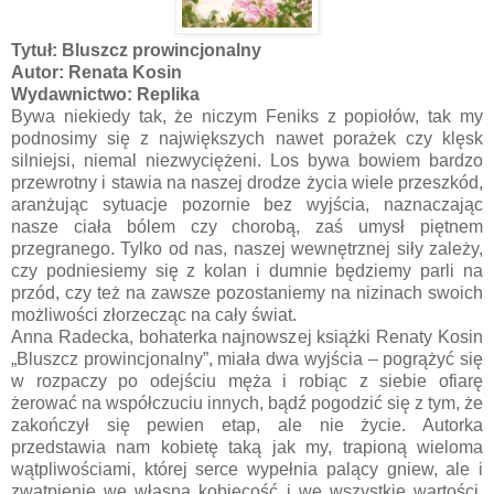
Tytuł: Bluszcz prowincjonalny
Autor: Renata Kosin
Wydawnictwo: Replika
Bywa niekiedy tak, że niczym Feniks z popiołów, tak my
podnosimy się z największych nawet porażek czy klęsk
silniejsi, niemal niezwyciężeni. Los bywa bowiem bardzo
przewrotny i stawia na naszej drodze życia wiele przeszkód,
aranżując sytuacje pozornie bez wyjścia, naznaczając
nasze ciała bólem czy chorobą, zaś umysł piętnem
przegranego. Tylko od nas, naszej wewnętrznej siły zależy,
czy podniesiemy się z kolan i dumnie będziemy parli na
przód, czy też na zawsze pozostaniemy na nizinach swoich
możliwości złorzecząc na cały świat.
Anna Radecka, bohaterka najnowszej książki Renaty Kosin
„Bluszcz prowincjonalny”, miała dwa wyjścia – pogrążyć się
w rozpaczy po odejściu męża i robiąc z siebie ofiarę
żerować na współczuciu innych, bądź pogodzić się z tym, że
zakończył się pewien etap, ale nie życie. Autorka
przedstawia nam kobietę taką jak my, trapioną wieloma
wątpliwościami, której serce wypełnia palący gniew, ale i
zwątpienie we własną kobiecość i we wszystkie wartości,