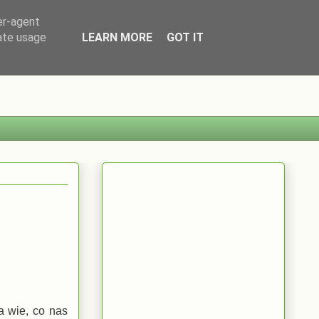
er-agent
rate usage
LEARN MORE
GOT IT
a wie, co nas