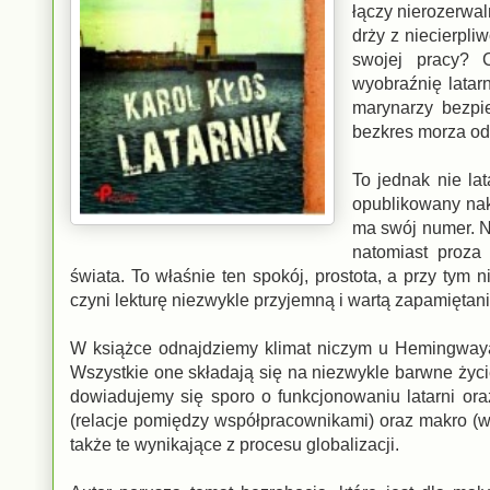
łączy nierozerwa
drży z niecierpl
swojej pracy? C
wyobraźnię latar
marynarzy bezpie
bezkres morza odda
To jednak nie lat
opublikowany nak
ma swój numer. Ni
natomiast proza
świata. To właśnie ten spokój, prostota, a przy ty
czyni lekturę niezwykle przyjemną i wartą zapamiętan
W książce odnajdziemy klimat niczym u Hemingwaya
Wszystkie one składają się na niezwykle barwne życi
dowiadujemy się sporo o funkcjonowaniu latarni ora
(relacje pomiędzy współpracownikami) oraz makro (w Z
także te wynikające z procesu globalizacji.