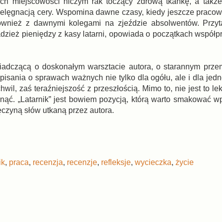
łych miejscowości niczym rak toczący zdrową tkankę, a takż
pielęgnacją cery. Wspomina dawne czasy, kiedy jeszcze pracow
 również z dawnymi kolegami na zjeździe absolwentów. Przy
dzież pieniędzy z kasy latarni, opowiada o początkach współpr
wiadczącą o doskonałym warsztacie autora, o starannym prze
pisania o sprawach ważnych nie tylko dla ogółu, ale i dla jed
wil, zaś teraźniejszość z przeszłością. Mimo to, nie jest to le
łonąć. „Latarnik” jest bowiem pozycją, którą warto smakować w
ęczyną słów utkaną przez autora.
ik
,
praca
,
recenzja
,
recenzje
,
refleksje
,
wycieczka
,
życie