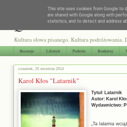
This site uses cookies from Google to de
are shared with Google along with perfo
Qultura słowa
statistics, and to detect and address a
Kultura słowa pisanego. Kultura podróżowania. D
Recenzje
Lifestyle
Podróże
Konkursy
czwartek, 25 września 2014
Karol Kłos "Latarnik"
Tytuł: Latarnik
Autor: Karol Kło
Wydawnictwo: Po
„Ta latarnia wci