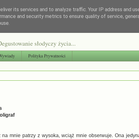
liver its services and to analyze traffic. Your IP address and us
rmance and security metrics to ensure quality of service, gene
buse.
egustowanie słodyczy życia...
Wywiady
Polityka Prywatności
s
ligraf
ąż na mnie patrzy z wysoka, wciąż mnie obserwuje. Ona jedyn