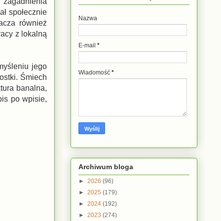
e zagadnienia
ał społecznie
Nazwa
tacza również
acy z lokalną
E-mail
*
myśleniu jego
Wiadomość
*
nostki. Śmiech
ktura banalna,
pis po wpisie,
Archiwum bloga
►
2026
(96)
►
2025
(179)
►
2024
(192)
►
2023
(274)