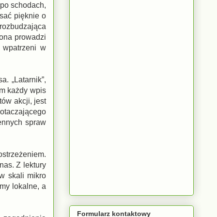
 po schodach,
sać pięknie o
rozbudzająca
 ona prowadzi
y wpatrzeni w
a. „Latarnik”,
ym każdy wpis
ów akcji, jest
otaczającego
iennych spraw
ostrzeżeniem.
as. Z lektury
w skali mikro
emy lokalne, a
Formularz kontaktowy