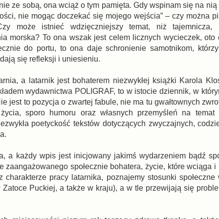
lnie ze sobą, ona wciąż o tym pamięta. Gdy wspinam się na nią
iwości, nie mogąc doczekać się mojego wejścia” – czy można pi
zy może istnieć wdzięczniejszy temat, niż tajemnicza, 
nia morska? To ona wszak jest celem licznych wycieczek, oto
cznie do portu, to ona daje schronienie samotnikom, którz
ją się refleksji i uniesieniu.
arnia, a latarnik jest bohaterem niezwykłej książki Karola Klos
ładem wydawnictwa POLIGRAF, to w istocie dziennik, w któr
e jest to pozycja o zwartej fabule, nie ma tu gwałtownych zwrot
 życia, sporo humoru oraz własnych przemyśleń na temat 
m niezwykła poetyckość tekstów dotyczących zwyczajnych, codz
ia.
, a każdy wpis jest inicjowany jakimś wydarzeniem bądź sp
e zaangażowanego społecznie bohatera, życie, które wciąga i n
z charakterze pracy latarnika, poznajemy stosunki społeczne 
atoce Puckiej, a także w kraju), a w tle przewijają się probl