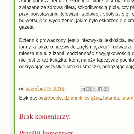
Autor porusza temat bezrobocia, które jest dla ma
związane ze zdrową dietą, szkodliwością picia, czy 
przy powstawaniu telewizji kablowej, spotyka się
bulwersujące wydarzenie, jakim było oskarżenie o kra
gazetą.
Dziennik prowadzony jest z niezwykła lekkością, ś
formy, a także o niezwykle „ciętym języku” i odwadze 
miesza się tu z łzami, codzienność z wyjątkowością ch
nie jest to też książka, którą należy łapczywie poch
odkrywając wszystkie smaki i smaczki, podążając paj
on
września 25, 2014
Etykiety:
bezrobocie
,
dziennik
,
książka
,
latarnia
,
latarn
Brak komentarzy:
Prześlij komentarz